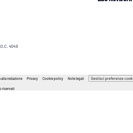
R.O.C. 4049
Gestisci preferenze cook
 alla redazione
Privacy
Cookie policy
Note legali
 riservati