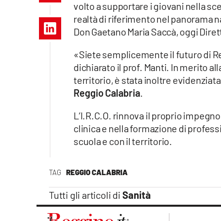
volto a supportare i giovani nella s
Apple
realtà di riferimento nel panorama naz
Don Gaetano Maria Saccà, oggi Dirett
«Siete semplicemente il futuro di Reg
Vai
dichiarato il prof. Manti. In merito a
territorio, è stata inoltre evidenziata
Reggio Calabria
.
L’I.R.C.O. rinnova il proprio impegno
clinica e nella formazione di professi
scuola e con il territorio.
TAG
REGGIO CALABRIA
Tutti gli articoli di
Sanità