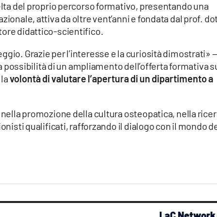
celta del proprio percorso formativo, presentando una
ionale, attiva da oltre vent’anni e fondata dal prof. dot
ore didattico-scientifico.
gio. Grazie per l’interesse e la curiosità dimostrati» 
lla possibilità di un ampliamento dell’offerta formativa s
 la
volontà di valutare l’apertura di un dipartimento a
 nella promozione della cultura osteopatica, nella rice
onisti qualificati, rafforzando il dialogo con il mondo de
LaC Network