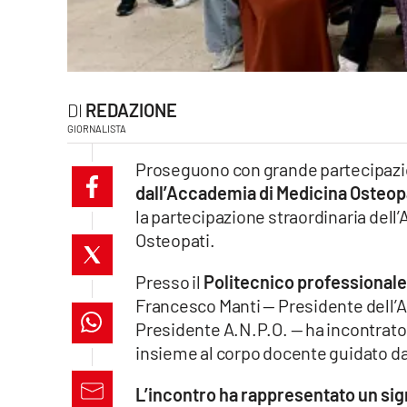
laconair.it
lacitymag.it
REDAZIONE
ilreggino.it
GIORNALISTA
cosenzachannel.it
Proseguono con grande partecipazio
dall’Accademia di Medicina Osteop
ilvibonese.it
la partecipazione straordinaria dell
Osteopati.
catanzarochannel.it
Presso il
Politecnico professionale
lacapitalenews.it
Francesco Manti — Presidente dell’A
Presidente A.N.P.O. — ha incontrato g
App
insieme al corpo docente guidato da
Android
L’incontro ha rappresentato un si