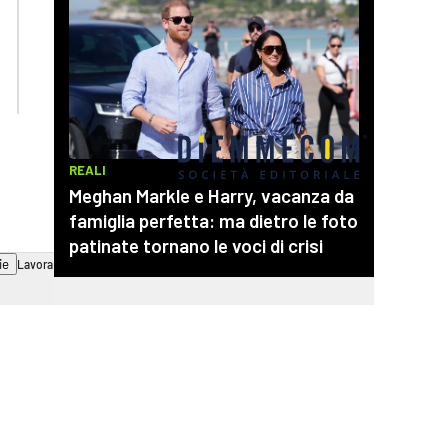
lactv.it
lacapitalenews.it
laconair.it
cosenzachannel.it
ilvibonese.it
catanzarochannel.it
ie
Lavora con noi