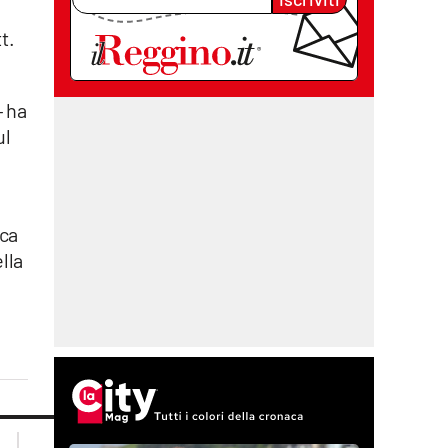
t.
— ha
ul
rca
lla
lacplay.it
lacitymag.it