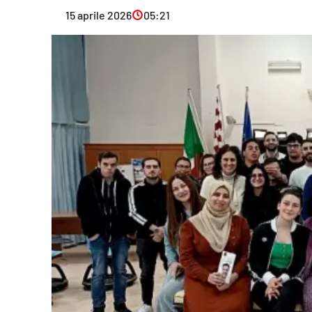
Eventi
15 aprile 2026
05:21
Sport
Streaming
LaC TV
Lac Network
LaC OnAir
LaC
Network
lacplay.it
lactv.it