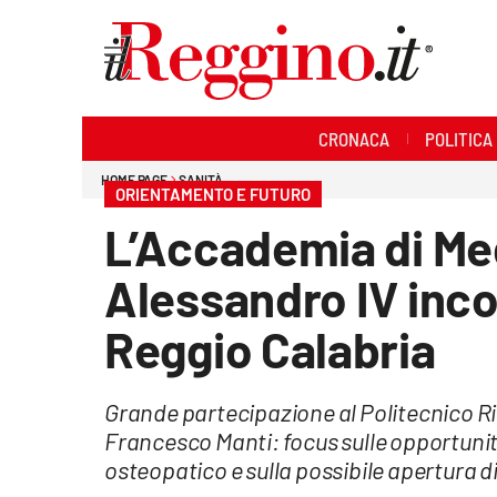
Sezioni
CRONACA
POLITICA
Cronaca
HOME PAGE
SANITÀ
ORIENTAMENTO E FUTURO
Politica
L’Accademia di Me
Sanità
Alessandro IV incon
Ambiente
Reggio Calabria
Società
Grande partecipazione al Politecnico Rig
Cultura
Francesco Manti: focus sulle opportuni
osteopatico e sulla possibile apertura d
Economia e lavoro