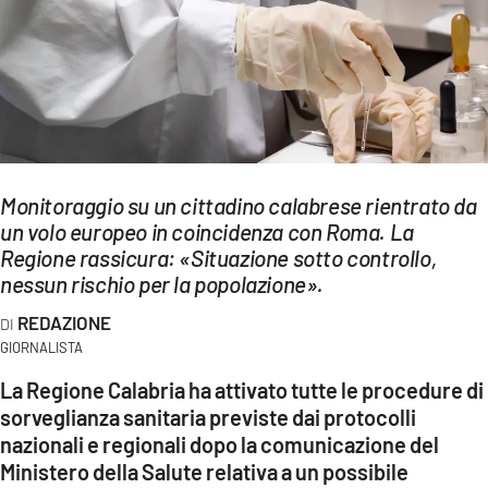
EVENTI
SPORT
Streaming
LAC TV
Monitoraggio su un cittadino calabrese rientrato da
LAC NETWORK
un volo europeo in coincidenza con Roma. La
Regione rassicura: «Situazione sotto controllo,
LAC ONAIR
nessun rischio per la popolazione».
REDAZIONE
LaC
Network
GIORNALISTA
LACPLAY.IT
La Regione Calabria ha attivato tutte le procedure di
sorveglianza sanitaria previste dai protocolli
LACTV.IT
nazionali e regionali dopo la comunicazione del
Ministero della Salute relativa a un possibile
LACONAIR.IT