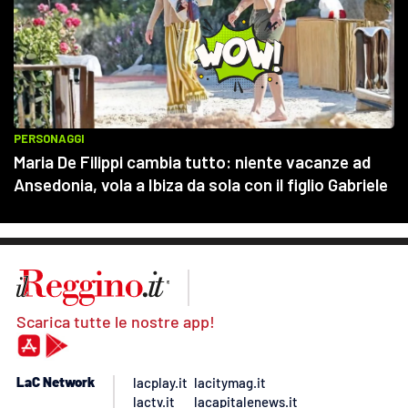
Scarica tutte le nostre app!
LaC Network
lacplay.it
lacitymag.it
lactv.it
lacapitalenews.it