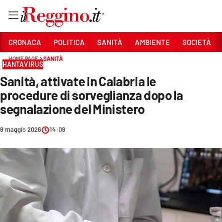
Vai
CRONACA
POLITICA
SANITÀ
AMBIENTE
SOCIETÀ
HOME PAGE
SANITÀ
HANTAVIRUS
Sezioni
Sanità, attivate in Calabria le
CRONACA
procedure di sorveglianza dopo la
POLITICA
segnalazione del Ministero
SANITÀ
9 maggio 2026
14:09
AMBIENTE
SOCIETÀ
CULTURA
ECONOMIA E LAVORO