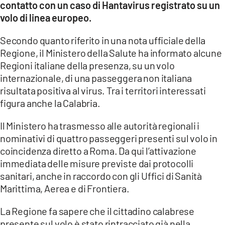
contatto con un caso di Hantavirus registrato su un
volo di linea europeo.
LACITYMAG.IT
Secondo quanto riferito in una nota ufficiale della
ILREGGINO.IT
Regione, il Ministero della Salute ha informato alcune
COSENZACHANNEL.IT
Regioni italiane della presenza, su un volo
internazionale, di una passeggera non italiana
ILVIBONESE.IT
risultata positiva al virus. Tra i territori interessati
figura anche la Calabria.
CATANZAROCHANNEL.IT
Il Ministero ha trasmesso alle autorità regionali i
LACAPITALENEWS.IT
nominativi di quattro passeggeri presenti sul volo in
coincidenza diretto a Roma. Da qui l’attivazione
App
immediata delle misure previste dai protocolli
ANDROID
sanitari, anche in raccordo con gli Uffici di Sanità
Marittima, Aerea e di Frontiera.
APPLE
La Regione fa sapere che il cittadino calabrese
presente sul volo è stato rintracciato già nella