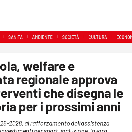
SANITÀ
AMBIENTE
SOCIETÀ
CULTURA
ECONOM
ola, welfare e
unta regionale approva
terventi che disegna le
bria per i prossimi anni
 2026-2028, al rafforzamento dell’assistenza
i investimenti per sport, inclusione, lavoro,