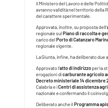
il Ministero del Lavoro e delle Politic
avranno validità nel territorio della 
del carattere sperimentale.
Approvata, inoltre, su proposta dell’
regionale sul
Piano di raccolta e ges
carico del
Porto di Catanzaro Marin
regionale vigente.
La Giunta, infine, ha deliberato due at
Approvato l’
atto di indirizzo
per la s
erogazioni di
carburante agricolo a
Decreto ministeriale 14 dicembre 2
Calabria e i
Centri di assistenza agr
nazionale e confermando il coinvolgi
Deliberato anche il
Programma apist