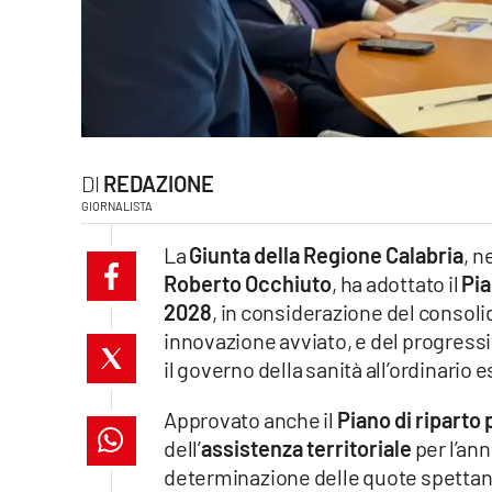
laconair.it
lacitymag.it
ilreggino.it
REDAZIONE
cosenzachannel.it
GIORNALISTA
ilvibonese.it
La
Giunta della Regione Calabria
, n
Roberto Occhiuto
, ha adottato il
Pia
catanzarochannel.it
2028
, in considerazione del consoli
innovazione avviato, e del progressi
lacapitalenews.it
il governo della sanità all’ordinario 
App
Approvato anche il
Piano di riparto 
dell’
assistenza territoriale
per l’ann
Android
determinazione delle quote spettanti