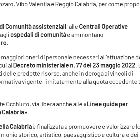
nzaro, Vibo Valentia e Reggio Calabria, per come propo
 di Comunità assistenziali
, alle
Centrali Operative
agli
ospedali di comunità
e ammontano
uro
.
maggiori oneri di personale necessari all’attuazione d
cui al
Decreto ministeriale n. 77 del 23 maggio 2022
. 
ti delle predette risorse, anche in deroga ai vincoli di
ormativa vigente, limitatamente alla quota eccedente t
e Occhiuto, via libera anche alle
«Linee guida per
a Calabria»
.
ella Calabria
è finalizzata a promuovere e valorizzare l
rimonio storico, artistico, paesaggistico e culturale dei