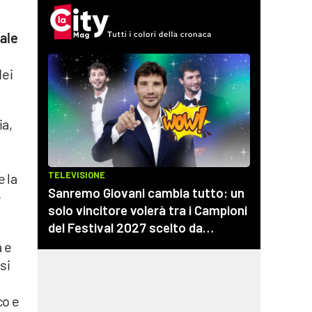
iale
dei
ia,
e la
e
a e
si
co e