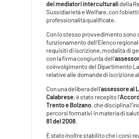
dei mediatori interculturali
della Re
Sussidiarietà e Welfare, con l’obietti
professionalità qualificate.
Con lo stesso provvedimento sono s
funzionamento dell’Elenco regionale d
requisiti di iscrizione, modalità di 
con la firma congiunta dell’
assessor
coinvolgimento del Dipartimento Lavo
relative alle domande di iscrizione a
Con una delibera dell’
assessore al 
Calabrese
, è stato recepito l’
Accordo
Trento e Bolzano
, che disciplina l’
percorsi formativi in materia di salut
81 del 2008
.
È stato inoltre stabilito che i corsi 