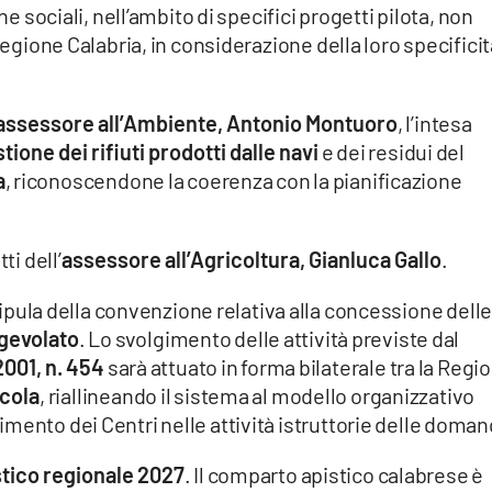
he sociali, nell’ambito di specifici progetti pilota, non
Regione Calabria, in considerazione della loro specificit
assessore all’Ambiente, Antonio Montuoro
, l’intesa
tione dei rifiuti prodotti dalle navi
e dei residui del
a
, riconoscendone la coerenza con la pianificazione
ti dell’
assessore all’Agricoltura, Gianluca Gallo
.
tipula della convenzione relativa alla concessione dell
gevolato
. Lo svolgimento delle attività previste dal
001, n. 454
sarà attuato in forma bilaterale tra la Regi
icola
, riallineando il sistema al modello organizzativo
mento dei Centri nelle attività istruttorie delle doman
ico regionale 2027
. Il comparto apistico calabrese è