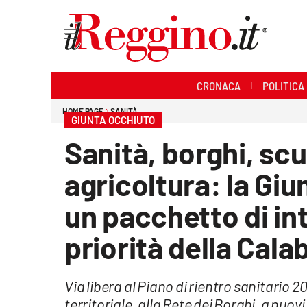
Sezioni
CRONACA
POLITICA
Cronaca
HOME PAGE
SANITÀ
GIUNTA OCCHIUTO
Politica
Sanità, borghi, scu
Sanità
agricoltura: la Gi
Ambiente
un pacchetto di in
Società
priorità della Cala
Cultura
Via libera al Piano di rientro sanitario
Economia e lavoro
territoriale, alla Rete dei Borghi, a nuov