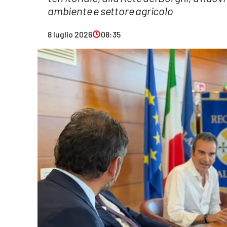
ambiente e settore agricolo
Eventi
8 luglio 2026
08:35
Sport
Streaming
LaC TV
Lac Network
LaC OnAir
LaC
Network
lacplay.it
lactv.it