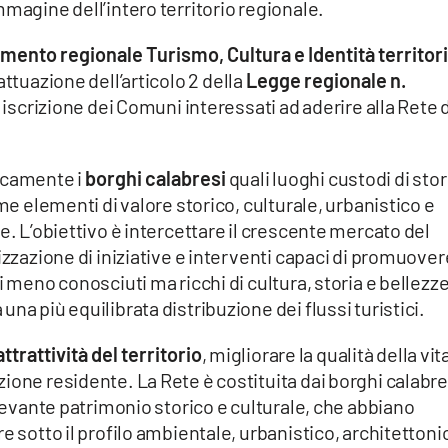
mmagine dell’intero territorio regionale.
imento regionale Turismo, Cultura e Identità territor
 attuazione dell’articolo 2 della
Legge regionale n.
i iscrizione dei Comuni interessati ad aderire alla Rete 
icamente i
borghi calabresi
quali luoghi custodi di stor
ome elementi di valore storico, culturale, urbanistico e
e. L’obiettivo è intercettare il crescente mercato del
izzazione di iniziative e interventi capaci di promuover
i meno conosciuti ma ricchi di cultura, storia e bellezz
na più equilibrata distribuzione dei flussi turistici.
attrattività del territorio
, migliorare la qualità della vit
ione residente. La Rete è costituita dai borghi calabre
ilevante patrimonio storico e culturale, che abbiano
e sotto il profilo ambientale, urbanistico, architettoni