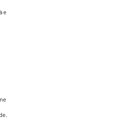
à e
e
one
de.