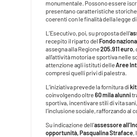
monumentale. Possono essere iscritt
presentano caratteristiche storiche, 
coerenti con le finalità della legge d
L’Esecutivo, poi, su proposta dell’
as
recepito il riparto del
Fondo nazional
assegna alla Regione
205.911 euro
,
all’attività motoria e sportiva nelle 
attenzione agli istituti delle
Aree In
compresi quelli privi di palestra.
L’iniziativa prevede la fornitura di
ki
coinvolgendo oltre
60 mila alunni
tr
sportiva, incentivare stili di vita sa
l’inclusione sociale, rafforzando al co
Su indicazione dell’
assessore all’In
opportunità, Pasqualina Straface
,