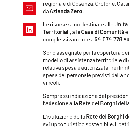
regionale di Cosenza, Crotone, Cata
Apple
da
Azienda Zero
.
Le risorse sono destinate alle
Unità
Territoriali
, alle
Case di Comunità
e 
Vai
complessivamente a
54.574.778 e
Sono assegnate per la copertura dei 
modello di assistenza territoriale di 
relativa spesa è autorizzata, nei limi
spesa del personale previsti dalla n
vincoli.
Sempre su indicazione del president
l’adesione alla Rete dei Borghi dell
L’istituzione della
Rete dei Borghi d
sviluppo turistico sostenibile, il pat