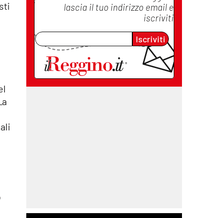
sti
lascia il tuo indirizzo email e
iscriviti
Iscriviti
el
La
ali
o