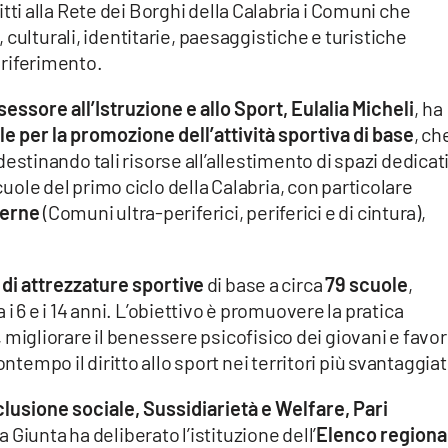
i alla Rete dei Borghi della Calabria i Comuni che
culturali, identitarie, paesaggistiche e turistiche
i riferimento.
sessore all’Istruzione e allo Sport, Eulalia Micheli
, ha
e per la promozione dell’attività sportiva di base
, ch
 destinando tali risorse all’allestimento di spazi dedicat
scuole del primo ciclo della Calabria, con particolare
terne
(Comuni ultra-periferici, periferici e di cintura),
t di attrezzature sportive
di base a circa
79 scuole
,
a i 6 e i 14 anni. L’obiettivo è promuovere la pratica
ni, migliorare il benessere psicofisico dei giovani e favor
ntempo il diritto allo sport nei territori più svantaggiat
clusione sociale, Sussidiarietà e Welfare, Pari
 la Giunta ha deliberato l’istituzione dell’
Elenco regiona