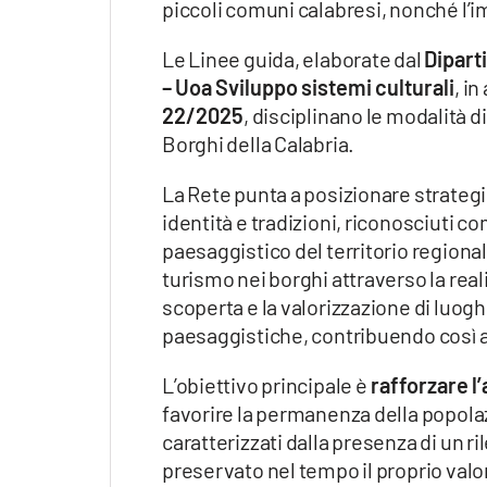
piccoli comuni calabresi, nonché l’i
Le Linee guida, elaborate dal
Dipart
– Uoa Sviluppo sistemi culturali
, in
22/2025
, disciplinano le modalità d
Borghi della Calabria.
La Rete punta a posizionare strateg
identità e tradizioni, riconosciuti c
paesaggistico del territorio regional
turismo nei borghi attraverso la real
scoperta e la valorizzazione di luogh
paesaggistiche, contribuendo così a u
L’obiettivo principale è
rafforzare l’
favorire la permanenza della popolaz
caratterizzati dalla presenza di un r
preservato nel tempo il proprio valor