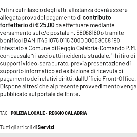
Ai fini del rilascio degli atti, allistanza dovrà essere
LACITYMAG.IT
allegata prova del pagamento di
contributo
ILREGGINO.IT
forfettario di € 25,00
da effettuare mediante
versamento sul c/c postale n. 58068180 o tramite
COSENZACHANNEL.IT
bonifico IBAN IT46 I076 0116 3000 0005 8068 180
intestato a Comune di Reggio Calabria-Comando P.M.
ILVIBONESE.IT
con causale “rilascio atti incidente stradale.” Il ritiro di
supporti video, sarà curato, previa presentazione di
CATANZAROCHANNEL.IT
supporto informatico ed esibizione di ricevuta di
LACAPITALENEWS.IT
pagamento dei relativi diritti, dallUfficio Front-Office.
Dispone altresì che al presente provvedimento venga
pubblicato sul portale dellEnte.
App
ANDROID
TAG
POLIZIA LOCALE ·
REGGIO CALABRIA
APPLE
Servizi
Tutti gli articoli di