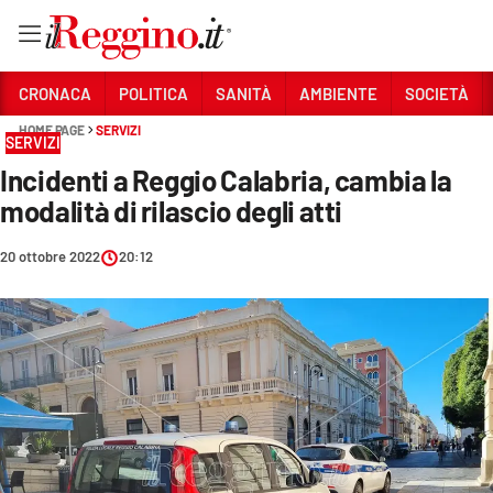
Vai
CRONACA
POLITICA
SANITÀ
AMBIENTE
SOCIETÀ
HOME PAGE
SERVIZI
SERVIZI
Sezioni
Incidenti a Reggio Calabria, cambia la
CRONACA
modalità di rilascio degli atti
POLITICA
20 ottobre 2022
20:12
SANITÀ
AMBIENTE
SOCIETÀ
CULTURA
ECONOMIA E LAVORO