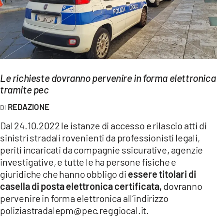
EVENTI
SPORT
Streaming
Le richieste dovranno pervenire in forma elettronica
LAC TV
tramite pec
LAC NETWORK
REDAZIONE
LAC ONAIR
Dal 24.10.2022 le istanze di accesso e rilascio atti di
sinistri stradali rovenienti da professionisti legali,
LaC
periti incaricati da compagnie ssicurative, agenzie
Network
investigative, e tutte le ha persone fisiche e
LACPLAY.IT
giuridiche che hanno obbligo di
essere titolari di
casella di posta elettronica certificata,
dovranno
LACTV.IT
pervenire in forma elettronica all’indirizzo
poliziastradalepm@pec.reggiocal.it.
LACONAIR.IT