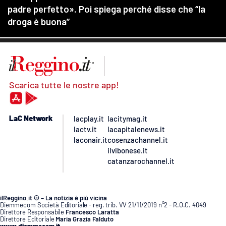
Scarica tutte le nostre app!
LaC Network
lacplay.it
lacitymag.it
lactv.it
lacapitalenews.it
laconair.it
cosenzachannel.it
ilvibonese.it
catanzarochannel.it
ilReggino.it © – La notizia è più vicina
Diemmecom Società Editoriale - reg. trib. VV 21/11/2019 n°2 - R.O.C. 4049
Direttore Responsabile
Francesco Laratta
Direttore Editoriale
Maria Grazia Falduto
www.diemmecom.it