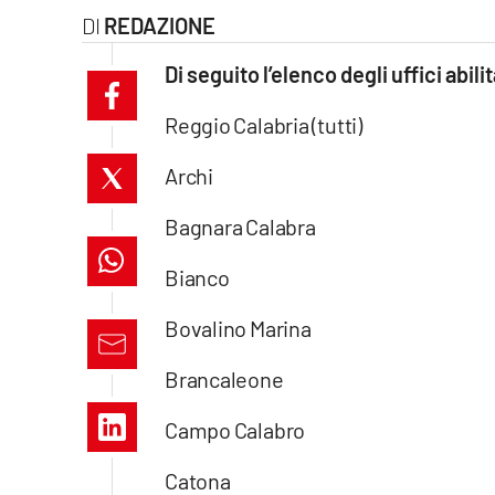
REDAZIONE
laconair.it
Di seguito l’elenco degli uffici abili
lacitymag.it
Reggio Calabria (tutti)
ilreggino.it
Archi
cosenzachannel.it
Bagnara Calabra
ilvibonese.it
Bianco
catanzarochannel.it
Bovalino Marina
lacapitalenews.it
Brancaleone
App
Campo Calabro
Android
Catona