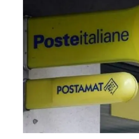
Eventi
Sport
Streaming
LaC TV
Lac Network
LaC OnAir
LaC
Network
lacplay.it
lactv.it