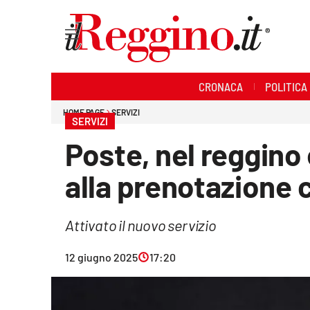
Sezioni
CRONACA
POLITICA
Cronaca
HOME PAGE
SERVIZI
SERVIZI
Politica
Poste, nel reggino e
Sanità
alla prenotazione 
Ambiente
Attivato il nuovo servizio
Società
12 giugno 2025
17:20
Cultura
Economia e lavoro