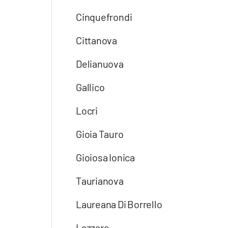
Apple
Cinquefrondi
Cittanova
Vai
Delianuova
Gallico
Locri
Gioia Tauro
Gioiosa Ionica
Taurianova
Laureana Di Borrello
Lazzaro