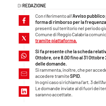
REDAZIONE
laconair.it
Con riferimento all’
Avviso pubblico 
lacitymag.it
forma di rimborso per la frequenza d
presenti sul territorio nel periodo 
ilreggino.it
Comune di Reggio Calabria comunica d
tramite piattaforma.
cosenzachannel.it
Si fa presente che la scheda relativa
ilvibonese.it
Ottobre, ore 8.00 fino al 31 Ottobre
catanzarochannel.it
delle domande.
Si rammenta, inoltre, che per accede
lacapitalenews.it
accedere tramite
SPID
.
In ogni caso si richiama l’art. 3 del
Le domande inviate al di fuori dei te
App
saranno accettate.
Android