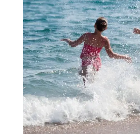
Eventi
Sport
Streaming
LaC TV
Lac Network
LaC OnAir
LaC
Network
lacplay.it
lactv.it