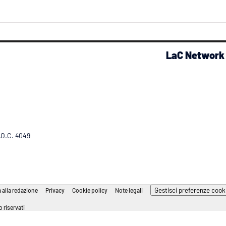
LaC Network
R.O.C. 4049
Gestisci preferenze cook
 alla redazione
Privacy
Cookie policy
Note legali
 riservati