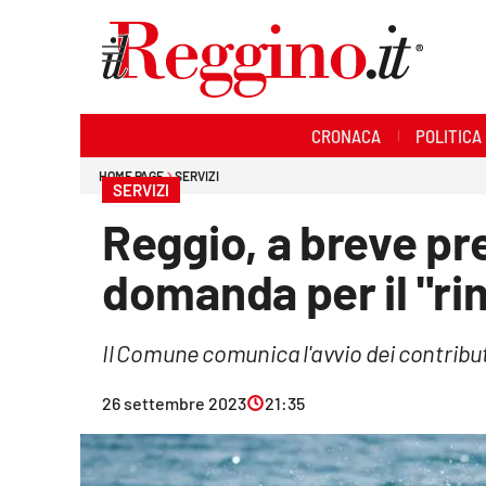
Sezioni
CRONACA
POLITICA
Cronaca
HOME PAGE
SERVIZI
SERVIZI
Politica
Reggio, a breve pr
Sanità
domanda per il "ri
Ambiente
Il Comune comunica l'avvio dei contribut
Società
26 settembre 2023
21:35
Cultura
Economia e lavoro