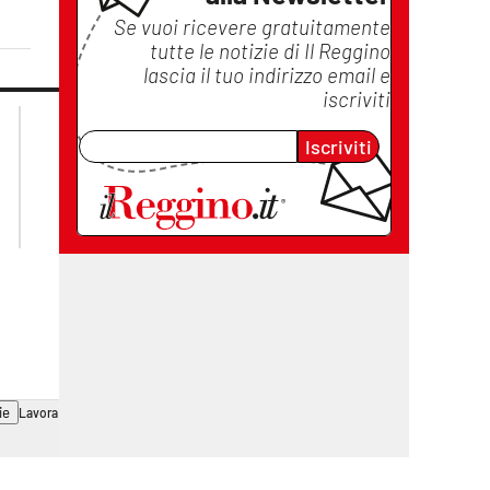
Se vuoi ricevere gratuitamente
tutte le notizie di
Il Reggino
lascia il tuo indirizzo email e
iscriviti
lacplay.it
lacitymag.it
lactv.it
lacapitalenews.it
Iscriviti
laconair.it
cosenzachannel.it
ilvibonese.it
catanzarochannel.it
ie
Lavora con noi