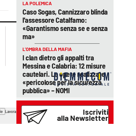
LA POLEMICA
Caso Sogas, Cannizzaro blinda
l'assessore Catalfamo:
«Garantismo senza se e senza
lacplay.it
lacitymag.it
ma»
lactv.it
lacapitalenews.it
laconair.it
cosenzachannel.it
L’OMBRA DELLA MAFIA
ilvibonese.it
I clan dietro gli appalti tra
catanzarochannel.it
Messina e Calabria: 12 misure
cautelari. Le opere realizzate
«pericolose per la sicurezza
pubblica» – NOMI
Iscriviti
ie
Lavora con noi
alla Newsletter
Se vuoi ricevere gratuitamente
tutte le notizie di
Il Reggino