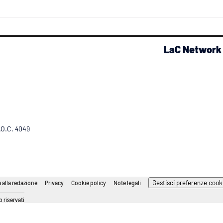
LaC Network
R.O.C. 4049
Gestisci preferenze cook
 alla redazione
Privacy
Cookie policy
Note legali
 riservati