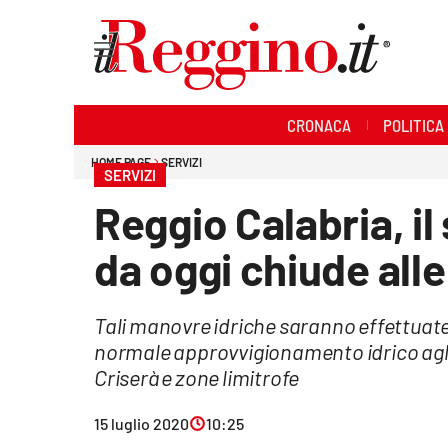
Sezioni
CRONACA
POLITICA
Cronaca
HOME PAGE
SERVIZI
SERVIZI
Politica
Reggio Calabria, il
Sanità
da oggi chiude alle
Ambiente
Tali manovre idriche saranno effettuate f
Società
normale approvvigionamento idrico agli u
Cultura
Criserà e zone limitrofe
Economia e lavoro
15 luglio 2020
10:25