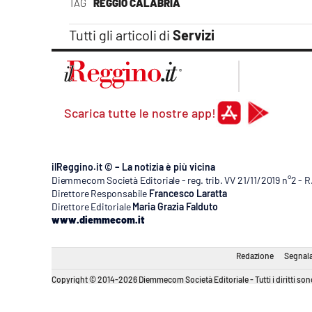
TAG
REGGIO CALABRIA
laconair.it
Tutti gli articoli di
Servizi
lacitymag.it
ilreggino.it
Scarica tutte le nostre app!
cosenzachannel.it
ilvibonese.it
ilReggino.it © – La notizia è più vicina
Diemmecom Società Editoriale - reg. trib. VV 21/11/2019 n°2 - 
catanzarochannel.it
Direttore Responsabile
Francesco Laratta
Direttore Editoriale
Maria Grazia Falduto
lacapitalenews.it
www.diemmecom.it
Redazione
Segnala
App
Copyright © 2014-2026 Diemmecom Società Editoriale - Tutti i diritti sono
Android