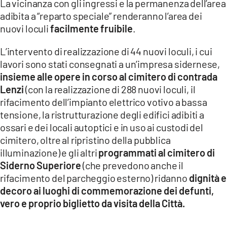
La vicinanza con gli ingressi e la permanenza dell’area
adibita a “reparto speciale” renderanno l’area dei
LACITYMAG.IT
nuovi loculi
facilmente fruibile
.
ILREGGINO.IT
L’intervento di realizzazione di 44 nuovi loculi, i cui
COSENZACHANNEL.IT
lavori sono stati consegnati a un’impresa sidernese,
insieme alle opere in corso al cimitero di contrada
ILVIBONESE.IT
Lenzi
(con la realizzazione di 288 nuovi loculi, il
rifacimento dell’impianto elettrico votivo a bassa
CATANZAROCHANNEL.IT
tensione, la ristrutturazione degli edifici adibiti a
ossari e dei locali autoptici e in uso ai custodi del
LACAPITALENEWS.IT
cimitero, oltre al ripristino della pubblica
illuminazione) e gli altri
programmati al cimitero di
App
Siderno Superiore
(che prevedono anche il
ANDROID
rifacimento del parcheggio esterno) ridanno
dignità e
decoro ai luoghi di commemorazione dei defunti,
APPLE
vero e proprio biglietto da visita della Città.