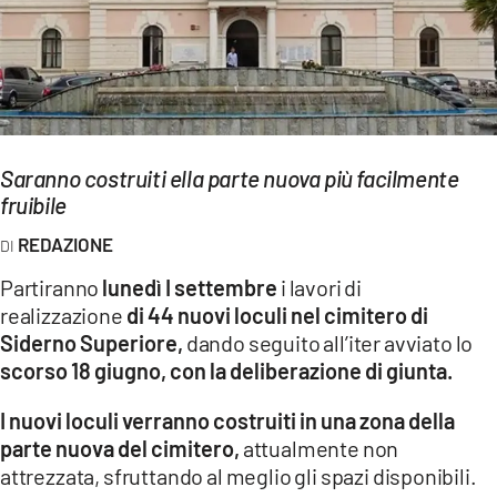
EVENTI
SPORT
Streaming
Saranno costruiti ella parte nuova più facilmente
LAC TV
fruibile
LAC NETWORK
REDAZIONE
LAC ONAIR
Partiranno
lunedì I settembre
i lavori di
realizzazione
di 44 nuovi loculi nel cimitero di
LaC
Siderno Superiore,
dando seguito all’iter avviato lo
Network
scorso 18 giugno, con la deliberazione di giunta.
LACPLAY.IT
I nuovi loculi verranno costruiti in una zona della
LACTV.IT
parte nuova del cimitero,
attualmente non
attrezzata, sfruttando al meglio gli spazi disponibili.
LACONAIR.IT