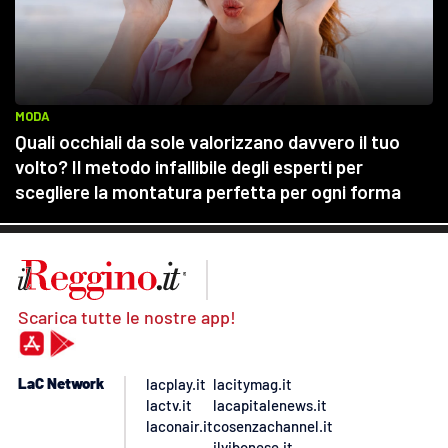
Scarica tutte le nostre app!
LaC Network
lacplay.it
lacitymag.it
lactv.it
lacapitalenews.it
laconair.it
cosenzachannel.it
ilvibonese.it