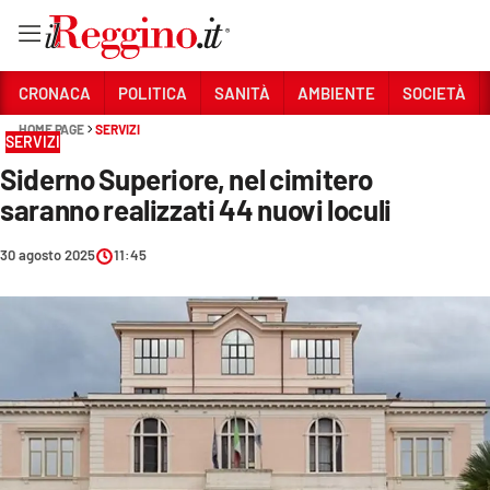
Vai
CRONACA
POLITICA
SANITÀ
AMBIENTE
SOCIETÀ
HOME PAGE
SERVIZI
SERVIZI
Sezioni
Siderno Superiore, nel cimitero
CRONACA
saranno realizzati 44 nuovi loculi
POLITICA
30 agosto 2025
11:45
SANITÀ
AMBIENTE
SOCIETÀ
CULTURA
ECONOMIA E LAVORO