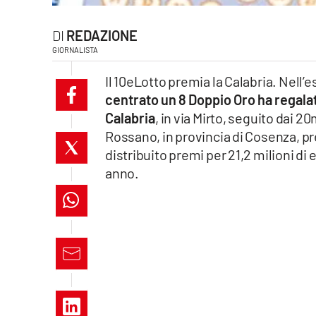
laconair.it
REDAZIONE
lacitymag.it
GIORNALISTA
Il 10eLotto premia la Calabria. Nell’e
ilreggino.it
centrato un 8 Doppio Oro ha regalat
Calabria
, in via Mirto, seguito dai 2
cosenzachannel.it
Rossano, in provincia di Cosenza, pr
distribuito premi per 21,2 milioni di eu
ilvibonese.it
anno.
catanzarochannel.it
lacapitalenews.it
App
Android