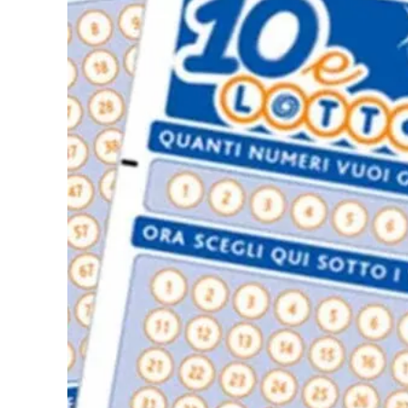
Eventi
Sport
Streaming
LaC TV
Lac Network
LaC OnAir
LaC
Network
lacplay.it
lactv.it