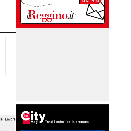
lacplay.it
lacitymag.it
lactv.it
lacapitalenews.it
laconair.it
cosenzachannel.it
ilvibonese.it
catanzarochannel.it
ie
Lavora con noi