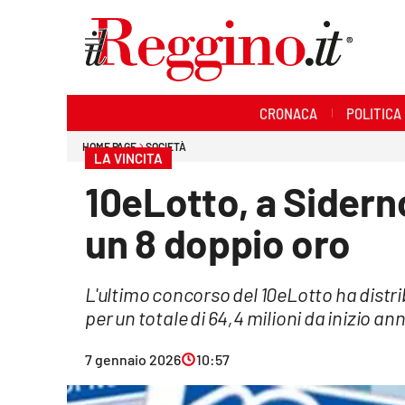
Sezioni
CRONACA
POLITICA
Cronaca
HOME PAGE
SOCIETÀ
LA VINCITA
Politica
10eLotto, a Sidern
Sanità
un 8 doppio oro
Ambiente
L'ultimo concorso del 10eLotto ha distribu
Società
per un totale di 64,4 milioni da inizio an
Cultura
7 gennaio 2026
10:57
Economia e lavoro