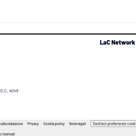
LaC Network
R.O.C. 4049
Gestisci preferenze cook
 alla redazione
Privacy
Cookie policy
Note legali
 riservati