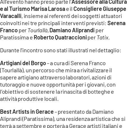
All’evento hanno preso parte l’
Assessore alla Cultura
e al Turismo Marisa Larosa
e il
Consigliere Giuseppe
LACITYMAG.IT
Varacalli
, insieme ai referenti dei soggetti attuatori
coinvolti nei tre principali interventi previsti:
Serena
ILREGGINO.IT
Franco
per
Tourlallà
,
Damiano Aliprandi
per
COSENZACHANNEL.IT
Paratissima e
Roberto Quatraccioni
per
Tatix
.
ILVIBONESE.IT
Durante l’incontro sono stati illustrati nel dettaglio:
CATANZAROCHANNEL.IT
Artigiani del Borgo
– a cura di Serena Franco
(Tourlallà), un percorso che mira a rivitalizzare il
LACAPITALENEWS.IT
sapere artigiano attraverso laboratori, azioni di
tutoraggio e nuove opportunità per i giovani, con
App
l’obiettivo di sostenere la rinascita di botteghe e
attività produttive locali.
ANDROID
APPLE
Best Artists in Gerace
– presentato da Damiano
Aliprandi (Paratissima), una residenza artistica che si
terrà a settembre e porterà a Gerace artisti italiani e