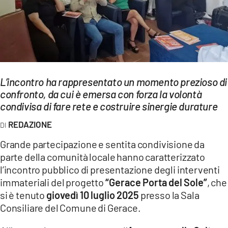
EVENTI
SPORT
Streaming
L’incontro ha rappresentato un momento prezioso di
LAC TV
confronto, da cui è emersa con forza la volontà
LAC NETWORK
condivisa di fare rete e costruire sinergie durature
REDAZIONE
LAC ONAIR
Grande partecipazione e sentita condivisione da
LaC
parte della comunità locale hanno caratterizzato
Network
l’incontro pubblico di presentazione degli interventi
LACPLAY.IT
immateriali del progetto
“Gerace Porta del Sole”
, che
si è tenuto
giovedì 10 luglio 2025
presso la Sala
LACTV.IT
Consiliare del Comune di Gerace.
LACONAIR.IT