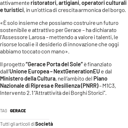
attivamente
ristoratori, artigiani, operatori culturali
e turistici
, in un’ottica di crescita armonica del borgo.
«È solo insieme che possiamo costruire un futuro
sostenibile e attrattivo per Gerace – ha dichiarato
l’Assessore Larosa – mettendo a valore i talenti, le
risorse locali e il desiderio di innovazione che oggi
abbiamo toccato con mano».
Il progetto
“Gerace Porta del Sole”
è finanziato
dall’
Unione Europea – NextGenerationEU
e dal
Ministero della Cultura
, nell’ambito del
Piano
Nazionale di Ripresa e Resilienza (PNRR)
– M1C3,
Intervento 2.1 “Attrattività dei Borghi Storici”.
TAG
GERACE
Società
Tutti gli articoli di