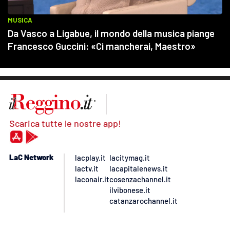
Scarica tutte le nostre app!
LaC Network
lacplay.it
lacitymag.it
lactv.it
lacapitalenews.it
laconair.it
cosenzachannel.it
ilvibonese.it
catanzarochannel.it