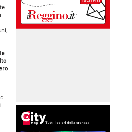
nte
a
uni,
i
le
lto
sero
lo
i