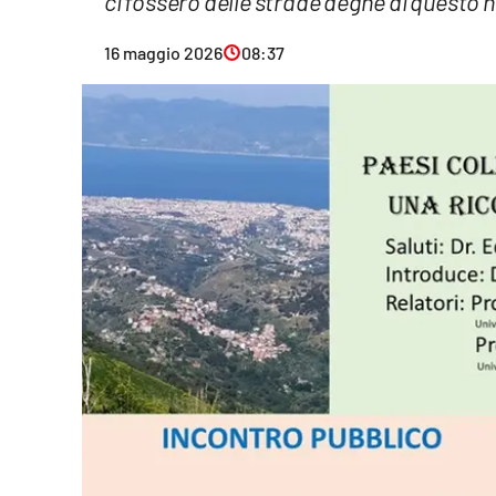
ci fossero delle strade degne di questo
Eventi
16 maggio 2026
08:37
Sport
Streaming
LaC TV
Lac Network
LaC OnAir
LaC
Network
lacplay.it
lactv.it