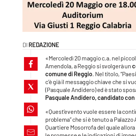
laconair.it
lacitymag.it
ilreggino.it
REDAZIONE
cosenzachannel.it
«Mercoledì 20 maggio c.a. nel piccolo
Amendola, a Reggio si svolgerà un
c
ilvibonese.it
comune di Reggio
. Nel titolo, “Pae
catanzarochannel.it
c’è già il messaggio chiave che si v
(Pasquale Andidero) ed è stato sposa
lacapitalenews.it
Pasquale Andidero, candidato con il
«Quest’evento vuole essere la conti
App
problema” che si è tenuto a Palazzo 
Android
Quartiere Mosorrofa del quale allora
le promesse e le indicazioni di impe