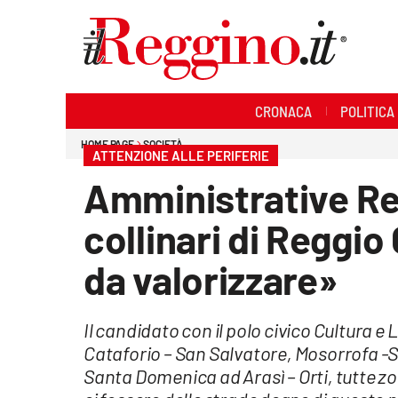
Sezioni
CRONACA
POLITICA
Cronaca
HOME PAGE
SOCIETÀ
ATTENZIONE ALLE PERIFERIE
Politica
Amministrative Re
Sanità
collinari di Reggio
Ambiente
da valorizzare»
Società
Il candidato con il polo civico Cultura e
Cultura
Cataforio – San Salvatore, Mosorrofa -Sa
Santa Domenica ad Arasì – Orti, tutte zo
Economia e lavoro