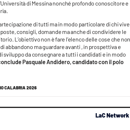
’Università di Messina nonché profondo conoscitore e
ria.
rtecipazione di tutti ma in modo particolare di chi vive
roposte, consigli, domande ma anche di condividere le
itorio. L’obiettivo non è fare l’elenco delle cose che no
e di abbandono ma guardare avanti , in prospettiva e
sviluppo da consegnare a tutti i candidati e in modo
conclude Pasquale Andidero, candidato con il polo
IO CALABRIA 2026
LaC Network