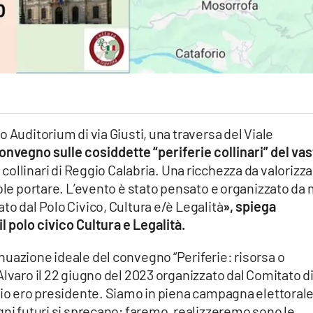
 Auditorium di via Giusti, una traversa del Viale
onvegno sulle cosiddette “periferie collinari” del vas
si collinari di Reggio Calabria. Una ricchezza da valorizza
uole portare. L’evento è stato pensato e organizzato da
to dal Polo Civico, Cultura e/è Legalità
», spiega
 polo civico Cultura e Legalità.
nuazione ideale del convegno “Periferie: risorsa o
Alvaro il 22 giugno del 2023 organizzato dal Comitato d
 io ero presidente. Siamo in piena campagna elettorale
gni futuri si sprecano; faremo, realizzeremo sono le