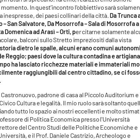
o momento. In quest’incontro l’obbiettivo sarà solame
a inespresse, dei paesi collinari della città.
Da Trunca 
io – San Salvatore, Da Mosorrofa – Sala di Mosorrofa a
ta Domenica ad Arasì – Orti, p
er citarne solamente alc
olare, balconi sullo Stretto impreziositi dalla vista
 storia dietro le spalle, alcuni erano comuni autonom
e Reggio; paesi dove la cultura contadina e artigiana
po ha lasciato ricchezze materiali e immateriali mo
ilmente raggiungibili dal centro cittadino, se ci fos
.
ti Castronuovo, padrone di casa al Piccolo Auditorium e
ivico Cultura e legalità. Il mio ruolo sarà soltanto quel
iando tutto lo spazio ai nostri eccellenti e molto stimat
Professore di Politica Economica presso l'Università
irettore del Centro Studi delle Politiche Economiche e
 Università, e il Prof. Daniele Castrizio, Archeologo e