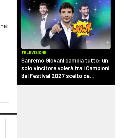
 nei
n
lacplay.it
lacitymag.it
lactv.it
lacapitalenews.it
laconair.it
cosenzachannel.it