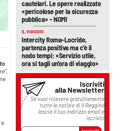
cautelari. Le opere realizzate
«pericolose per la sicurezza
pubblica» – NOMI
IL VIAGGIO
Intercity Roma-Locride,
partenza positiva ma c'è il
nodo tempi: «Servizio utile,
ora si tagli un'ora di viaggio»
to
re”,
 me
Iscriviti
alla Newsletter
Se vuoi ricevere gratuitamente
tutte le notizie di
Il Reggino
lascia il tuo indirizzo email e
i
iscriviti
 e
Iscriviti