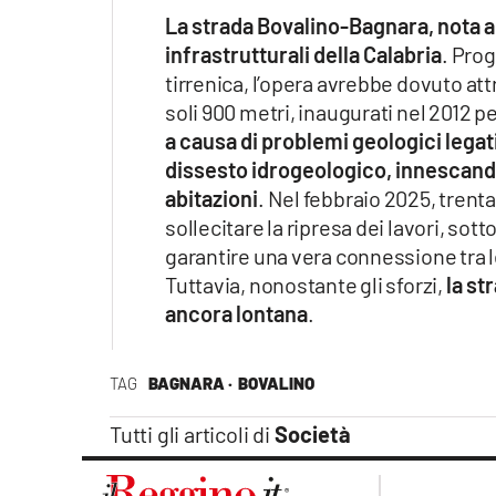
Apple
La strada Bovalino-Bagnara, nota 
infrastrutturali della Calabria
. Prog
tirrenica, l’opera avrebbe dovuto at
soli 900 metri, inaugurati nel 2012 pe
Vai
a causa di problemi geologici legati 
dissesto idrogeologico, innescando 
abitazioni
. Nel febbraio 2025, trent
sollecitare la ripresa dei lavori, sot
garantire una vera connessione tra le
Tuttavia, nonostante gli sforzi,
la st
ancora lontana
.
TAG
BAGNARA ·
BOVALINO
Tutti gli articoli di
Società