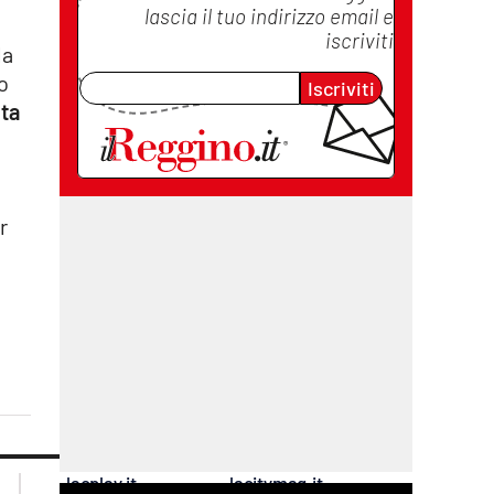
lascia il tuo indirizzo email e
iscriviti
la
o
Iscriviti
ta
r
lacplay.it
lacitymag.it