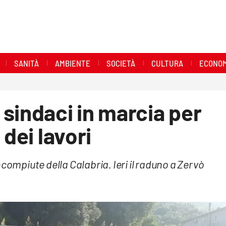
SANITÀ
AMBIENTE
SOCIETÀ
CULTURA
ECONOM
sindaci in marcia per
 dei lavori
compiute della Calabria. Ieri il raduno a Zervò