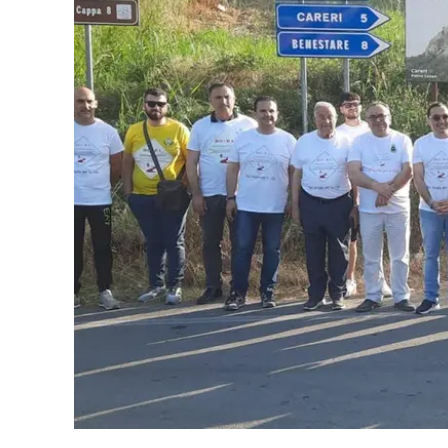
Eventi
Sport
Streaming
LaC TV
Lac Network
LaC OnAir
LaC
Network
lacplay.it
lactv.it