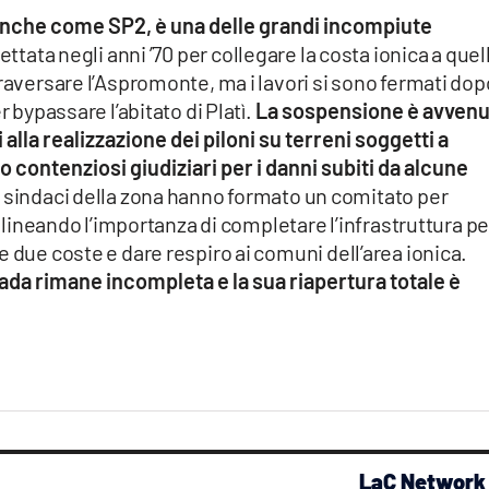
anche come SP2, è una delle grandi incompiute
ettata negli anni ’70 per collegare la costa ionica a quel
traversare l’Aspromonte, ma i lavori si sono fermati dop
r bypassare l’abitato di Platì.
La sospensione è avvenu
alla realizzazione dei piloni su terreni soggetti a
contenziosi giudiziari per i danni subiti da alcune
a sindaci della zona hanno formato un comitato per
tolineando l’importanza di completare l’infrastruttura pe
 due coste e dare respiro ai comuni dell’area ionica.
rada rimane incompleta e la sua riapertura totale è
LaC Network