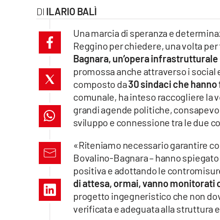
ILARIO BALÌ
laconair.it
Una marcia di speranza e determinazi
lacitymag.it
Reggino per chiedere, una volta per 
Bagnara, un’opera infrastrutturale 
ilreggino.it
promossa anche attraverso i social
composto da
30 sindaci che hanno 
cosenzachannel.it
comunale, ha inteso raccogliere la v
ilvibonese.it
grandi agende politiche, consapevol
sviluppo e connessione tra le due co
catanzarochannel.it
«Riteniamo necessario garantire con
lacapitalenews.it
Bovalino-Bagnara – hanno spiegato i
positiva e adottando le contromisur
di attesa, ormai, vanno monitorati
App
progetto ingegneristico che non do
Android
verificata e adeguata alla struttura 