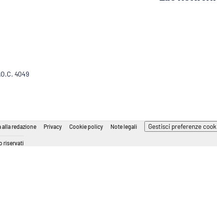
R.O.C. 4049
Gestisci preferenze cook
 alla redazione
Privacy
Cookie policy
Note legali
 riservati