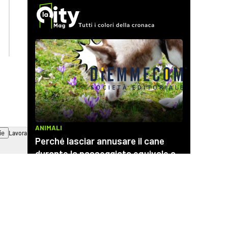
lactv.it
lacapitalenews.it
laconair.it
cosenzachannel.it
ilvibonese.it
catanzarochannel.it
ie
Lavora con noi