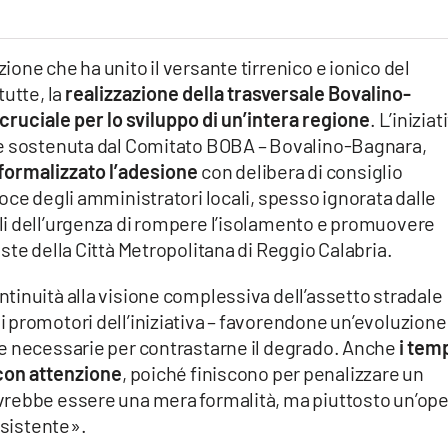
one che ha unito il versante tirrenico e ionico del
tutte, la
realizzazione della trasversale Bovalino-
cruciale per lo sviluppo di un’intera regione
. L’iniziat
 e sostenuta dal Comitato BOBA – Bovalino-Bagnara,
formalizzato l’adesione
con delibera di consiglio
oce degli amministratori locali, spesso ignorata dalle
i dell’urgenza di rompere l’isolamento e promuovere
ste della Città Metropolitana di Reggio Calabria.
tinuità alla visione complessiva dell’assetto stradale
 promotori dell’iniziativa – favorendone un’evoluzione
e necessarie per contrastarne il degrado. Anche
i tem
 con attenzione
, poiché finiscono per penalizzare un
vrebbe essere una mera formalità, ma piuttosto un’op
esistente».