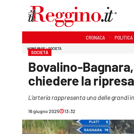
Sezioni
CRONACA
POLITICA
Cronaca
HOME PAGE
SOCIETÀ
SOCIETÀ
Politica
Bovalino-Bagnara, 
Sanità
chiedere la ripresa
Ambiente
L’arteria rappresenta una delle grandi in
Società
16 giugno 2025
13:32
Cultura
Economia e lavoro