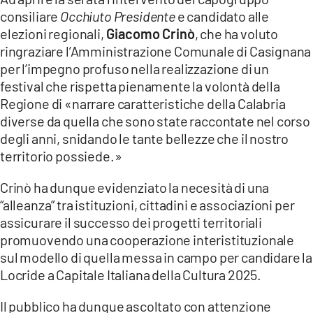
consiliare
Occhiuto Presidente
e candidato alle
elezioni regionali,
Giacomo Crinò
, che ha voluto
ringraziare l’Amministrazione Comunale di Casignana
per l’impegno profuso nella realizzazione di un
festival che rispetta pienamente la volontà della
Regione di «narrare caratteristiche della Calabria
diverse da quella che sono state raccontate nel corso
degli anni, snidando le tante bellezze che il nostro
territorio possiede.»
Crinò ha dunque evidenziato la necesità di una
“alleanza” tra istituzioni, cittadini e associazioni per
assicurare il successo dei progetti territoriali
promuovendo una cooperazione interistituzionale
sul modello di quella messa in campo per candidare la
Locride a Capitale Italiana della Cultura 2025.
Il pubblico ha dunque ascoltato con attenzione