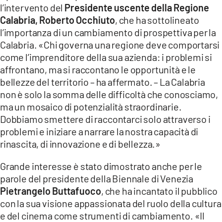
l’intervento del
Presidente uscente della Regione
Calabria, Roberto Occhiuto
, che ha sottolineato
l’importanza di un cambiamento di prospettiva per la
Calabria. «Chi governa una regione deve comportarsi
come l’imprenditore della sua azienda: i problemi si
affrontano, ma si raccontano le opportunità e le
bellezze del territorio – ha affermato. – La Calabria
non è solo la somma delle difficoltà che conosciamo,
ma un mosaico di potenzialità straordinarie.
Dobbiamo smettere di raccontarci solo attraverso i
problemi e iniziare a narrare la nostra capacità di
rinascita, di innovazione e di bellezza.»
Grande interesse è stato dimostrato anche per le
parole del presidente della Biennale di Venezia
Pietrangelo Buttafuoco
, che ha incantato il pubblico
con la sua visione appassionata del ruolo della cultura
e del cinema come strumenti di cambiamento. «Il