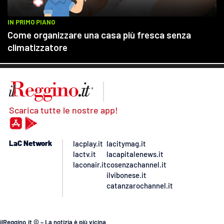
Scarica tutte le nostre app!
LaC Network
lacplay.it
lacitymag.it
lactv.it
lacapitalenews.it
laconair.it
cosenzachannel.it
ilvibonese.it
catanzarochannel.it
ilReggino.it © – La notizia è più vicina