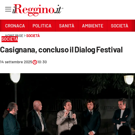
Vai
CRONACA
POLITICA
SANITÀ
AMBIENTE
SOCIETÀ
HOME PAGE
SOCIETÀ
SOCIETÀ
Sezioni
Casignana, concluso il Dialog Festival
CRONACA
14 settembre 2025
10:30
POLITICA
SANITÀ
AMBIENTE
SOCIETÀ
CULTURA
ECONOMIA E LAVORO