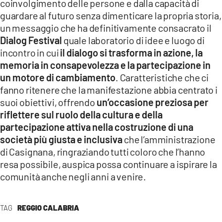
coinvolgimento delle persone e dalla capacità di
guardare al futuro senza dimenticare la propria storia,
un messaggio che ha definitivamente consacrato il
Dialog Festival
quale laboratorio di idee e luogo di
incontro in cui
il dialogo si trasforma in azione, la
memoria in consapevolezza e la partecipazione in
un motore di cambiamento
. Caratteristiche che ci
fanno ritenere che la manifestazione abbia centrato i
suoi obiettivi, offrendo
un’occasione preziosa per
riflettere sul ruolo della cultura e della
partecipazione attiva nella costruzione di una
società più giusta e inclusiva
che l’amministrazione
di Casignana, ringraziando tutti coloro che l’hanno
resa possibile, auspica possa continuare a ispirare la
comunità anche negli anni a venire.
TAG
REGGIO CALABRIA