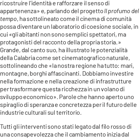
ricostruire l’identità e rafforzare il senso di
appartenenza» e, parlando del progetto
Il profumo del
tempo
, ha sottolineato come il cinema di comunità
possa diventare un laboratorio di coesione sociale, in
cui
«
gli abitanti non sono semplici spettatori, ma
protagonisti del racconto della propria storia.»
Grande, dal canto suo, ha illustrato le potenzialità
della Calabria come set cinematografico naturale,
sottolineando che «la nostra regione ha tutto: mari,
montagne, borghi affascinanti. Dobbiamo investire
nella formazione e nella creazione di infrastrutture
per trasformare questa ricchezza in un volano di
sviluppo economico». Parole che hanno aperto uno
spiraglio di speranza e concretezza per il futuro delle
industrie culturali sul territorio.
Tutti gli interventi sono stati legato dal filo rosso di
una consapevolezza che il cambiamento inizia dal