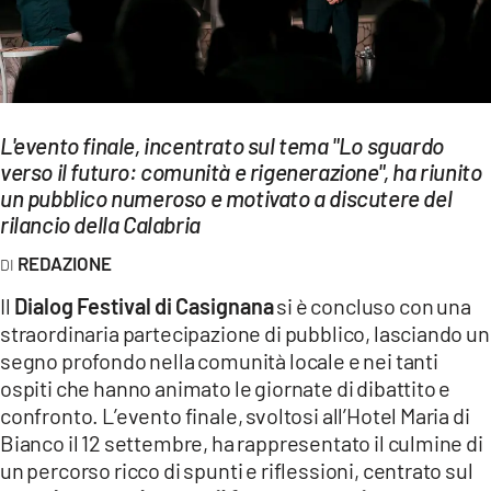
EVENTI
SPORT
Streaming
L'evento finale, incentrato sul tema "Lo sguardo
verso il futuro: comunità e rigenerazione", ha riunito
LAC TV
un pubblico numeroso e motivato a discutere del
LAC NETWORK
rilancio della Calabria
REDAZIONE
LAC ONAIR
Il
Dialog Festival di Casignana
si è concluso con una
straordinaria partecipazione di pubblico, lasciando un
LaC
Network
segno profondo nella comunità locale e nei tanti
ospiti che hanno animato le giornate di dibattito e
LACPLAY.IT
confronto. L’evento finale, svoltosi all’Hotel Maria di
LACTV.IT
Bianco il 12 settembre, ha rappresentato il culmine di
un percorso ricco di spunti e riflessioni, centrato sul
LACONAIR.IT