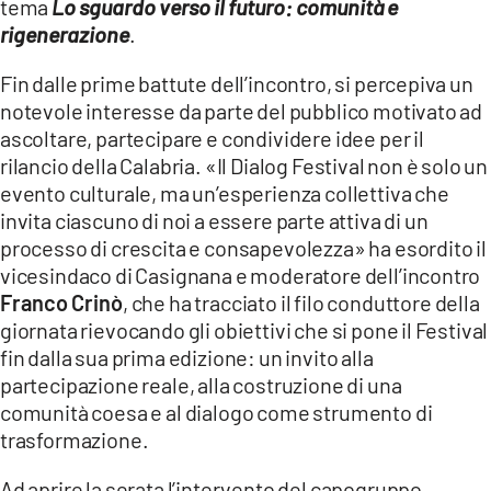
tema
Lo sguardo verso il futuro: comunità e
rigenerazione
.
LACITYMAG.IT
Fin dalle prime battute dell’incontro, si percepiva un
ILREGGINO.IT
notevole interesse da parte del pubblico motivato ad
COSENZACHANNEL.IT
ascoltare, partecipare e condividere idee per il
rilancio della Calabria. «Il Dialog Festival non è solo un
ILVIBONESE.IT
evento culturale, ma un’esperienza collettiva che
invita ciascuno di noi a essere parte attiva di un
CATANZAROCHANNEL.IT
processo di crescita e consapevolezza» ha esordito il
vicesindaco di Casignana e moderatore dell’incontro
LACAPITALENEWS.IT
Franco Crinò
, che ha tracciato il filo conduttore della
giornata rievocando gli obiettivi che si pone il Festival
App
fin dalla sua prima edizione: un invito alla
ANDROID
partecipazione reale, alla costruzione di una
comunità coesa e al dialogo come strumento di
APPLE
trasformazione.
Ad aprire la serata l’intervento del capogruppo