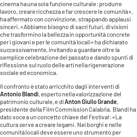
cinema ha una sola funzione culturale: produrre
lavoro, creare ricchezza e far crescere le comunità»
,
ha affermato con convinzione, strappando applausi
sinceri. «Abbiamo bisogno di sacri futuri, di visioni
che trasformino la bellezza in opportunità concrete
per i giovani e per le comunità locali» ha dichiarato
successivamente, invitando a guardare oltre la
semplice celebrazione del passato e dando spunti di
riflessione sul ruolo delle arti nella rigenerazione
sociale ed economica.
Il confronto è stato arricchito dagli interventi di
Antonio Blandi
, esperto nella valorizzazione del
patrimonio culturale, e di
Anton Giulio Grande
,
presidente della Film Commission Calabria. Blandi ha
dato voce a un concetto chiave del Festival: «La
cultura serve a creare legami. Nei borghi e nelle
comunità locali deve essere uno strumento per