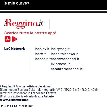
Scarica tutte le nostre app!
LaC Network
lacplay.it
lacitymag.it
lactv.it
lacapitalenews.it
laconair.it
cosenzachannel.it
ilvibonese.it
catanzarochannel.it
ilReggino.it © – La notizia è più vicina
Diemmecom Società Editoriale - reg. trib. VV 21/11/2019 n°2 - R.O.C. 4049
Direttore Responsabile
Francesco Laratta
Direttore Editoriale
Maria Grazia Falduto
www.diemmecom.it