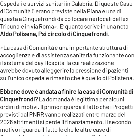
Ospedali e servizi sanitari in Calabria. Di queste Case
di Comunità 5 erano previste nella Piana e una di
LACITYMAG.IT
questa a Cinquefrondi da collocare nei locali dell’ex
ILREGGINO.IT
Tribunale in via Roma». E’ quanto scrive in una nota
Aldo Polisena, Psi circolo di Cinquefrondi
.
COSENZACHANNEL.IT
«La casa di Comunità è una importante struttura di
ILVIBONESE.IT
accoglienza e di assistenza sanitaria funzionante con
il sistema del day Hospital la cui realizzazione
CATANZAROCHANNEL.IT
avrebbe dovuto alleggerire la pressione di pazienti
LACAPITALENEWS.IT
sull’unico ospedale rimasto che è quello di Polistena.
Ebbene dove è andata a finire la casa di Comunità di
App
Cinquefrondi?
La domanda è legittima per alcuni
ANDROID
ordini di motivi. Il primo riguarda il fatto che i Progetti
previsti dal PNRR vanno realizzati entro marzo del
APPLE
2026 altrimenti si perde il finanziamento. Il secondo
motivo riguarda il fatto le che le altre case di