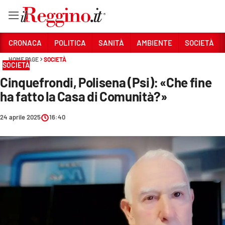
Vai
CRONACA
POLITICA
SANITÀ
AMBIENTE
SOCIETÀ
HOME PAGE
SOCIETÀ
SOCIETÀ
Sezioni
Cinquefrondi, Polisena (Psi): «Che fine
CRONACA
ha fatto la Casa di Comunità?»
POLITICA
24 aprile 2025
16:40
SANITÀ
AMBIENTE
SOCIETÀ
CULTURA
ECONOMIA E LAVORO