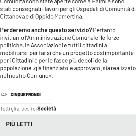
Comunità sono state aperte come a Palmi e sono
stati consegnati i lavori per gli Ospedali di Comunità di
Cittanova e di Oppido Mamertina.
Perderemo anche questo servizio?
Pertanto
invitiamo l’Amministrazione Comunale, le forze
politiche, le Associazioni e tutti i cittadini a
mobilitarsi per far si che un progetto così importante
per i Cittadini e per le fasce più deboli della
popolazione ,già finanziato e approvato ,sia realizzato
nel nostro Comune».
TAG
CINQUEFRONDI
Società
Tutti gli articoli di
PIÙ LETTI