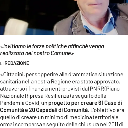
EVENTI
SPORT
Streaming
«Invitiamo le forze politiche affinchè venga
LAC TV
realizzata nel nostro Comune»
LAC NETWORK
REDAZIONE
LAC ONAIR
«Cittadini, per sopperire alla drammatica situazione
sanitaria nella nostra Regione era stato approvato,
LaC
attraverso i finanziamenti previsti dal PNRR (Piano
Network
Nazionale Ripresa Resilienza) a seguito della
LACPLAY.IT
Pandemia Covid, un
progetto per creare 61 Case di
Comunità e 20 Ospedali di Comunità
. L’obiettivo era
LACTV.IT
quello di creare un minimo di medicina territoriale
ormai scomparsa a seguito della chiusura nel 2011 di
LACONAIR.IT