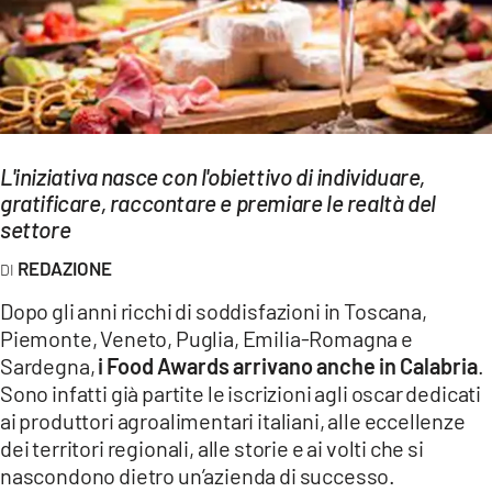
EVENTI
SPORT
Streaming
L'iniziativa nasce con l'obiettivo di individuare,
LAC TV
gratificare, raccontare e premiare le realtà del
LAC NETWORK
settore
REDAZIONE
LAC ONAIR
Dopo gli anni ricchi di soddisfazioni in Toscana,
LaC
Piemonte, Veneto, Puglia, Emilia-Romagna e
Network
Sardegna,
i Food Awards arrivano anche in Calabria
.
LACPLAY.IT
Sono infatti già partite le iscrizioni agli oscar dedicati
ai produttori agroalimentari italiani, alle eccellenze
LACTV.IT
dei territori regionali, alle storie e ai volti che si
nascondono dietro un’azienda di successo.
LACONAIR.IT