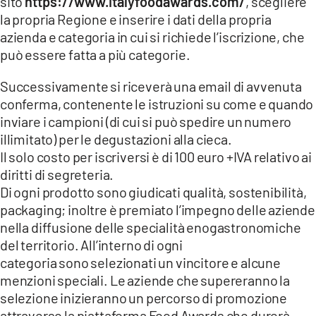
sito
https://www.italyfoodawards.com/
, scegliere
la propria Regione e inserire i dati della propria
azienda e categoria in cui si richiede l’iscrizione, che
può essere fatta a più categorie.
Successivamente si riceverà una email di avvenuta
conferma, contenente le istruzioni su come e quando
inviare i campioni (di cui si può spedire un numero
illimitato) per le degustazioni alla cieca.
Il solo costo per iscriversi è di 100 euro +IVA relativo ai
diritti di segreteria.
Di ogni prodotto sono giudicati qualità, sostenibilità,
packaging; inoltre è premiato l’impegno delle aziende
nella diffusione delle specialità enogastronomiche
del territorio. All’interno di ogni
categoria sono selezionati un vincitore e alcune
menzioni speciali. Le aziende che supereranno la
selezione inizieranno un percorso di promozione
attraverso la piattaforma Food Awards che durerà