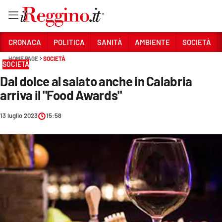
Vai
CRONACA
POLITICA
SANITÀ
AMBIENTE
SOCIETÀ
HOME PAGE
SOCIETÀ
SOCIETÀ
Sezioni
Dal dolce al salato anche in Calabria
CRONACA
arriva il "Food Awards"
POLITICA
13 luglio 2023
15:58
SANITÀ
AMBIENTE
SOCIETÀ
CULTURA
ECONOMIA E LAVORO