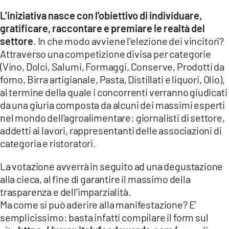
L’iniziativa nasce con l’obiettivo di individuare,
LACITYMAG.IT
gratificare, raccontare e premiare le realtà del
settore
. In che modo avviene l’elezione dei vincitori?
ILREGGINO.IT
Attraverso una competizione divisa per categorie
COSENZACHANNEL.IT
(Vino, Dolci, Salumi, Formaggi, Conserve, Prodotti da
forno, Birra artigianale, Pasta, Distillati e liquori, Olio),
ILVIBONESE.IT
al termine della quale i concorrenti verranno giudicati
da una giuria composta da alcuni dei massimi esperti
CATANZAROCHANNEL.IT
nel mondo dell’agroalimentare: giornalisti di settore,
LACAPITALENEWS.IT
addetti ai lavori, rappresentanti delle associazioni di
categoria e ristoratori.
App
La votazione avverrà in seguito ad una degustazione
ANDROID
alla cieca, al fine di garantire il massimo della
trasparenza e dell’imparzialità.
APPLE
Ma come si può aderire alla manifestazione? E’
semplicissimo: basta infatti compilare il form sul