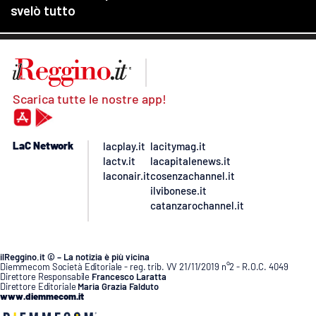
Scarica tutte le nostre app!
LaC Network
lacplay.it
lacitymag.it
lactv.it
lacapitalenews.it
laconair.it
cosenzachannel.it
ilvibonese.it
catanzarochannel.it
ilReggino.it © – La notizia è più vicina
Diemmecom Società Editoriale - reg. trib. VV 21/11/2019 n°2 - R.O.C. 4049
Direttore Responsabile
Francesco Laratta
Direttore Editoriale
Maria Grazia Falduto
www.diemmecom.it