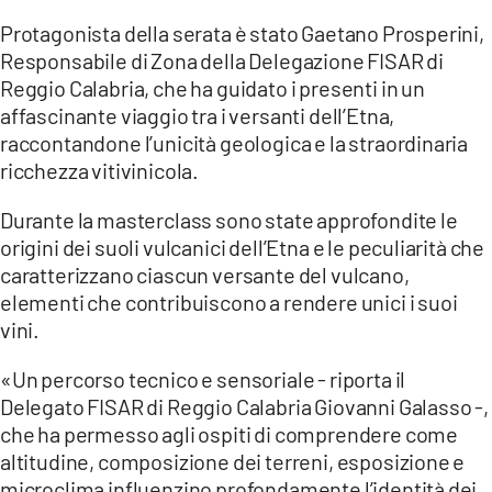
Protagonista della serata è stato Gaetano Prosperini,
LACITYMAG.IT
Responsabile di Zona della Delegazione FISAR di
Reggio Calabria, che ha guidato i presenti in un
ILREGGINO.IT
affascinante viaggio tra i versanti dell’Etna,
COSENZACHANNEL.IT
raccontandone l’unicità geologica e la straordinaria
ricchezza vitivinicola.
ILVIBONESE.IT
Durante la masterclass sono state approfondite le
CATANZAROCHANNEL.IT
origini dei suoli vulcanici dell’Etna e le peculiarità che
caratterizzano ciascun versante del vulcano,
LACAPITALENEWS.IT
elementi che contribuiscono a rendere unici i suoi
vini.
App
«Un percorso tecnico e sensoriale - riporta il
ANDROID
Delegato FISAR di Reggio Calabria Giovanni Galasso -,
APPLE
che ha permesso agli ospiti di comprendere come
altitudine, composizione dei terreni, esposizione e
microclima influenzino profondamente l’identità dei