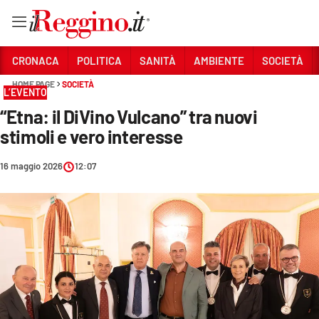
Vai
CRONACA
POLITICA
SANITÀ
AMBIENTE
SOCIETÀ
HOME PAGE
SOCIETÀ
L’EVENTO
Sezioni
“Etna: il DiVino Vulcano” tra nuovi
CRONACA
stimoli e vero interesse
POLITICA
16 maggio 2026
12:07
SANITÀ
AMBIENTE
SOCIETÀ
CULTURA
ECONOMIA E LAVORO