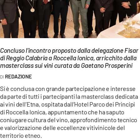
EVENTI
SPORT
Streaming
Concluso l’incontro proposto dalla delegazione Fisar
LAC TV
di Reggio Calabria a Roccella Ionica, arricchito dalla
LAC NETWORK
masterclass sui vini curata da Gaetano Prosperini
REDAZIONE
LAC ONAIR
Si è conclusa con grande partecipazione e interesse
LaC
da parte di tutti i partecipanti la masterclass dedicata
Network
ai vini dell’Etna, ospitata dall’Hotel Parco dei Principi
LACPLAY.IT
di Roccella Ionica, appuntamento che ha saputo
coniugare cultura del vino, approfondimento tecnico
LACTV.IT
e valorizzazione delle eccellenze vitivinicole del
territorio etneo.
LACONAIR.IT