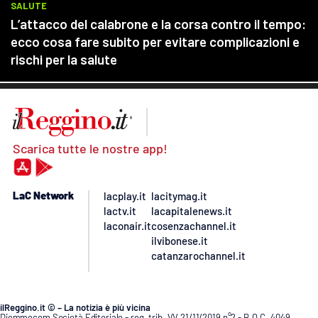
Scarica tutte le nostre app!
LaC Network
lacplay.it
lacitymag.it
lactv.it
lacapitalenews.it
laconair.it
cosenzachannel.it
ilvibonese.it
catanzarochannel.it
ilReggino.it © – La notizia è più vicina
Diemmecom Società Editoriale - reg. trib. VV 21/11/2019 n°2 - R.O.C. 4049