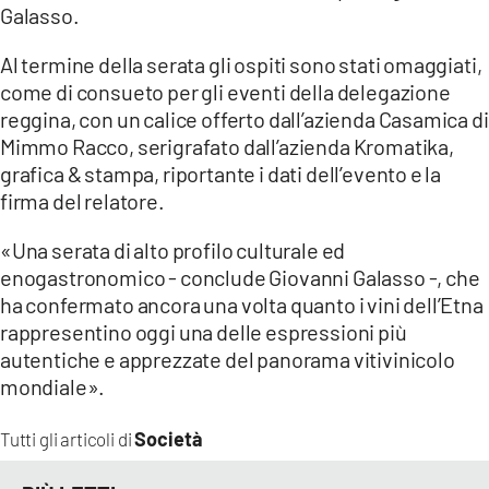
Galasso.
Al termine della serata gli ospiti sono stati omaggiati,
come di consueto per gli eventi della delegazione
reggina, con un calice offerto dall’azienda Casamica di
Mimmo Racco, serigrafato dall’azienda Kromatika,
grafica & stampa, riportante i dati dell’evento e la
firma del relatore.
«Una serata di alto profilo culturale ed
enogastronomico - conclude Giovanni Galasso -, che
ha confermato ancora una volta quanto i vini dell’Etna
rappresentino oggi una delle espressioni più
autentiche e apprezzate del panorama vitivinicolo
mondiale».
Società
Tutti gli articoli di