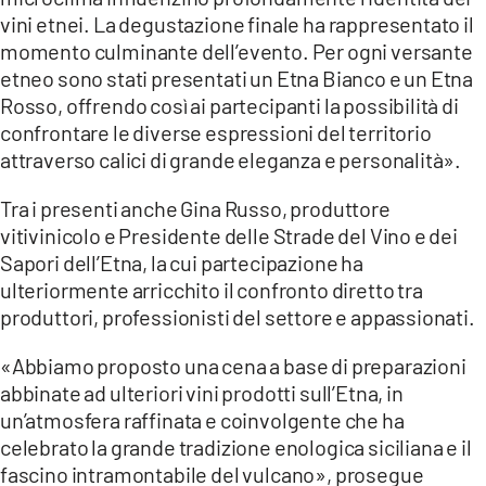
vini etnei. La degustazione finale ha rappresentato il
momento culminante dell’evento. Per ogni versante
etneo sono stati presentati un Etna Bianco e un Etna
Rosso, offrendo così ai partecipanti la possibilità di
confrontare le diverse espressioni del territorio
attraverso calici di grande eleganza e personalità».
Tra i presenti anche Gina Russo, produttore
vitivinicolo e Presidente delle Strade del Vino e dei
Sapori dell’Etna, la cui partecipazione ha
ulteriormente arricchito il confronto diretto tra
produttori, professionisti del settore e appassionati.
«Abbiamo proposto una cena a base di preparazioni
abbinate ad ulteriori vini prodotti sull’Etna, in
un’atmosfera raffinata e coinvolgente che ha
celebrato la grande tradizione enologica siciliana e il
fascino intramontabile del vulcano», prosegue