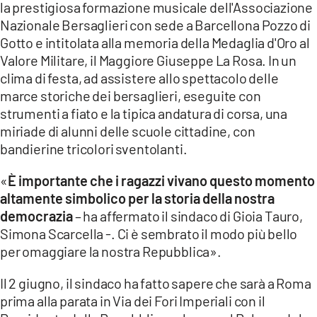
la prestigiosa formazione musicale dell'Associazione
Nazionale Bersaglieri con sede a Barcellona Pozzo di
LACITYMAG.IT
Gotto e intitolata alla memoria della Medaglia d'Oro al
ILREGGINO.IT
Valore Militare, il Maggiore Giuseppe La Rosa. In un
clima di festa, ad assistere allo spettacolo delle
COSENZACHANNEL.IT
marce storiche dei bersaglieri, eseguite con
strumenti a fiato e la tipica andatura di corsa, una
ILVIBONESE.IT
miriade di alunni delle scuole cittadine, con
CATANZAROCHANNEL.IT
bandierine tricolori sventolanti.
LACAPITALENEWS.IT
«
È importante che i ragazzi vivano questo momento
altamente simbolico per la storia della nostra
democrazia
– ha affermato il sindaco di Gioia Tauro,
App
Simona Scarcella -. Ci è sembrato il modo più bello
ANDROID
per omaggiare la nostra Repubblica».
APPLE
Il 2 giugno, il sindaco ha fatto sapere che sarà a Roma
prima alla parata in Via dei Fori Imperiali con il