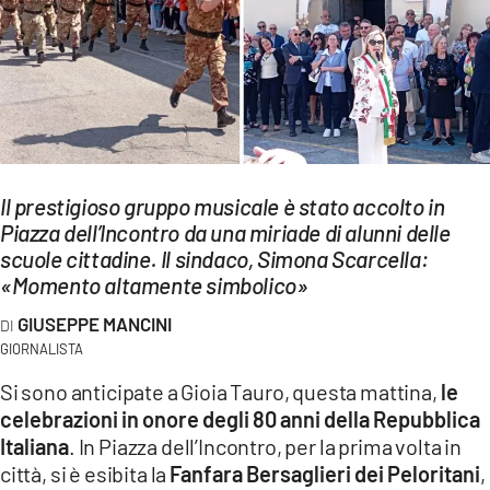
EVENTI
SPORT
Streaming
LAC TV
Il prestigioso gruppo musicale è stato accolto in
LAC NETWORK
Piazza dell’Incontro da una miriade di alunni delle
scuole cittadine. Il sindaco, Simona Scarcella:
LAC ONAIR
«Momento altamente simbolico»
GIUSEPPE MANCINI
LaC
Network
GIORNALISTA
LACPLAY.IT
Si sono anticipate a Gioia Tauro, questa mattina,
le
celebrazioni in onore degli 80 anni della Repubblica
LACTV.IT
Italiana
. In Piazza dell’Incontro, per la prima volta in
città, si è esibita la
Fanfara Bersaglieri dei Peloritani
,
LACONAIR.IT