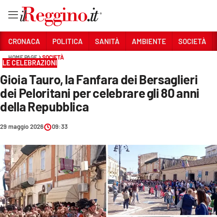
Vai
CRONACA
POLITICA
SANITÀ
AMBIENTE
SOCIETÀ
HOME PAGE
SOCIETÀ
LE CELEBRAZIONI
Sezioni
Gioia Tauro, la Fanfara dei Bersaglieri
CRONACA
dei Peloritani per celebrare gli 80 anni
POLITICA
della Repubblica
SANITÀ
29 maggio 2026
09:33
AMBIENTE
SOCIETÀ
CULTURA
ECONOMIA E LAVORO