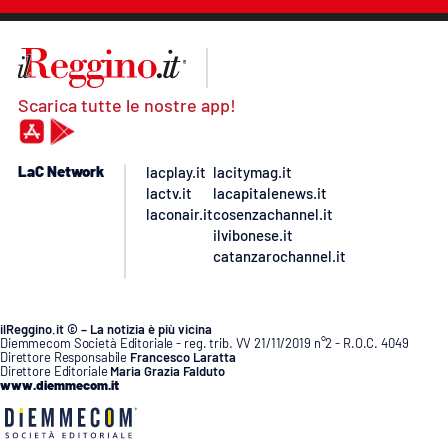
Scarica tutte le nostre app!
LaC Network
lacplay.it
lacitymag.it
lactv.it
lacapitalenews.it
laconair.it
cosenzachannel.it
ilvibonese.it
catanzarochannel.it
ilReggino.it © – La notizia è più vicina
Diemmecom Società Editoriale - reg. trib. VV 21/11/2019 n°2 - R.O.C. 4049
Direttore Responsabile
Francesco Laratta
Direttore Editoriale
Maria Grazia Falduto
www.diemmecom.it