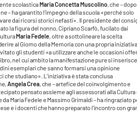
igente scolastica
Maria Concetta Muscolino
, che – dopo
une – ha garantito l’impegno della scuola «perché solo
re dai ricorsi storici nefasti». Il presidente del consi
ato la figura del nonno, Cipriano Scarfò, fucilato dai
Cultura
Maria Fedele
, oltre a sottolineare la scelta
rire al Giorno della Memoria con una propria iniziativa
itato gli studenti «a utilizzare anche le occasioni offe
l libro, nel cui ambito la manifestazione pure si inserisce
ttadini esemplari che sanno formarsi una opinione
ici che studiano». L’iniziativa è stata conclusa
ne,
Angela Crea
, che – artefice del coinvolgimento e
tecipato pensato assieme agli assessorati alla Cultura
te da Maria Fedele e Massimo Grimaldi – ha ringraziato p
vese e i docenti che hanno preparato l’incontro con gr