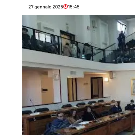
Eventi
27 gennaio 2025
15:45
Sport
Streaming
LaC TV
Lac Network
LaC OnAir
LaC
Network
lacplay.it
lactv.it