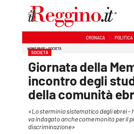
Sezioni
CRONACA
POLITICA
Cronaca
HOME PAGE
SOCIETÀ
SOCIETÀ
Politica
Giornata della Mem
Sanità
incontro degli stu
Ambiente
della comunità ebr
Società
«Lo sterminio sistematico degli ebrei – ha
Cultura
va indagato anche come monito per il pre
discriminazione»
Economia e lavoro