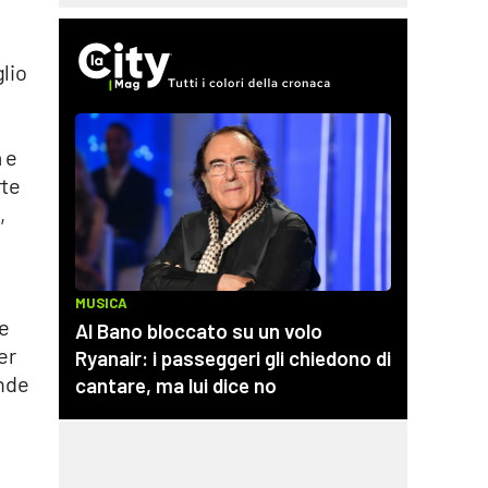
glio
 e
rte
,
 e
er
ande