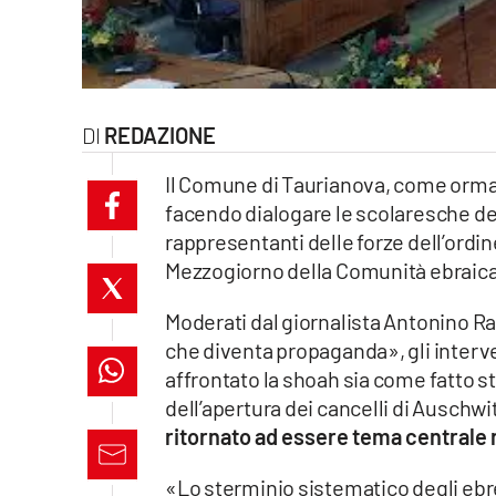
laconair.it
lacitymag.it
REDAZIONE
ilreggino.it
Il Comune di Taurianova, come ormai
cosenzachannel.it
facendo dialogare le scolaresche de
rappresentanti delle forze dell’ordin
ilvibonese.it
Mezzogiorno della Comunità ebraica
catanzarochannel.it
Moderati dal giornalista Antonino Ra
lacapitalenews.it
che diventa propaganda», gli interve
affrontato la shoah sia come fatto s
dell’apertura dei cancelli di Auschwi
App
ritornato ad essere tema centrale n
Android
«Lo sterminio sistematico degli ebre