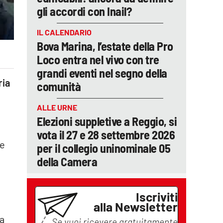
gli accordi con Inail?
IL CALENDARIO
Bova Marina, l’estate della Pro
Loco entra nel vivo con tre
grandi eventi nel segno della
ria
comunità
ALLE URNE
Elezioni suppletive a Reggio, si
vota il 27 e 28 settembre 2026
ne
per il collegio uninominale 05
della Camera
Iscriviti
alla Newsletter
va
Se vuoi ricevere gratuitamente