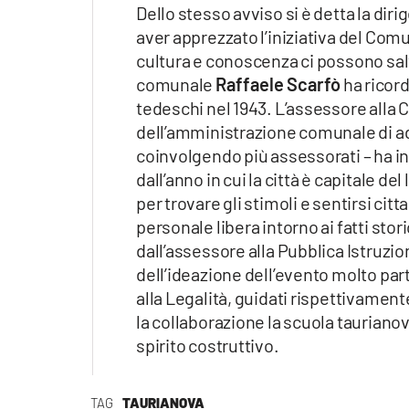
Dello stesso avviso si è detta la dir
aver apprezzato l’iniziativa del Com
cultura e conoscenza ci possono salva
comunale
Raffaele Scarfò
ha ricord
tedeschi nel 1943. L’assessore alla 
dell’amministrazione comunale di ade
coinvolgendo più assessorati – ha inv
dall’anno in cui la città è capitale de
per trovare gli stimoli e sentirsi ci
personale libera intorno ai fatti stor
dall’assessore alla Pubblica Istruzio
dell’ideazione dell’evento molto par
alla Legalità, guidati rispettivamen
la collaborazione la scuola tauriano
spirito costruttivo.
TAG
TAURIANOVA