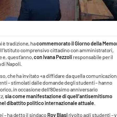
 è tradizione, ha
commemorato il Giorno della Memo
ll’Istituto comprensivo cittadino con amministratori,
e e, quest’anno,
con Ivana Pezzoli
responsabile per il
 di Napoli.
so, che ha invitato «a diffidare da quella comunicazio
nti – stimolati dalle domande degli studenti – hanno
torico, in occasione dell’80esimo anniversario
tz,
sia come manifestazione di quell’antisemitismo
el dibattito politico internazionale attuale
.
i – ha detto il sindaco
Roy Biasi
rivolto agli studenti – 