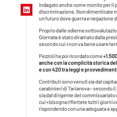
Apple
indagato anche come monito per il pr
discriminazione. Non dimenticate ma
un futuro dove guerra e negazione d
Proprio dalle odierne sottovalutazion
Vai
Giornata è stato diramato dalla pres
secondo cui «non va bene usare term
Pezzoli ha poi ricordato come
«1.500
anche con la complicità storica dell
e con 420 tra leggi e provvedimenti 
Contributi sono venuti sia dal capit
carabinieri di Tarianova – secondo il 
sia dal dirigente del commissariato c
cui «bisogna riflettete tutti i giorn
rispondendo con una adeguata e app