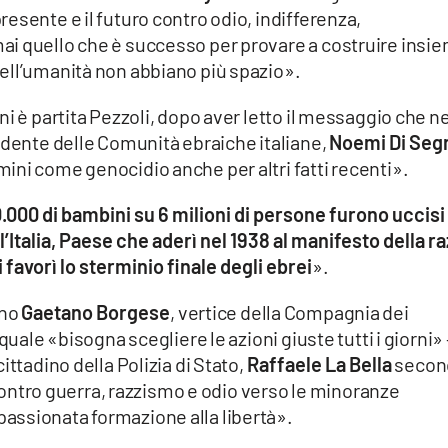
esente e il futuro contro odio, indifferenza,
i quello che è successo per provare a costruire insi
ell’umanità non abbiano più spazio».
i è partita Pezzoli, dopo aver letto il messaggio che ne
idente delle Comunità ebraiche italiane,
Noemi Di Seg
ini come genocidio anche per altri fatti recenti».
.000 di bambini su 6 milioni di persone furono uccisi
’Italia, Paese che aderì nel 1938 al manifesto della r
favorì lo sterminio finale degli ebrei
».
ano
Gaetano Borgese
, vertice della Compagnia dei
quale «bisogna scegliere le azioni giuste tutti i giorni» 
ittadino della Polizia di Stato,
Raffaele La Bella
secon
i contro guerra, razzismo e odio verso le minoranze
assionata formazione alla libertà».