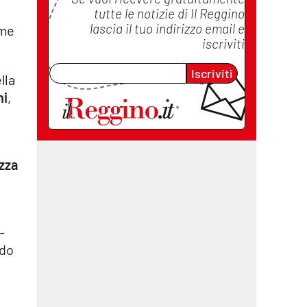
tutte le notizie di
Il Reggino
lascia il tuo indirizzo email e
eme
iscriviti
Iscriviti
lla
ni
,
azza
–
do