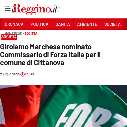
Vai
CRONACA
POLITICA
SANITÀ
AMBIENTE
SOCIETÀ
HOME PAGE
SOCIETÀ
SOCIETÀ
Sezioni
Girolamo Marchese nominato
CRONACA
Commissario di Forza Italia per il
POLITICA
comune di Cittanova
SANITÀ
2 luglio 2025
13:00
AMBIENTE
SOCIETÀ
CULTURA
ECONOMIA E LAVORO