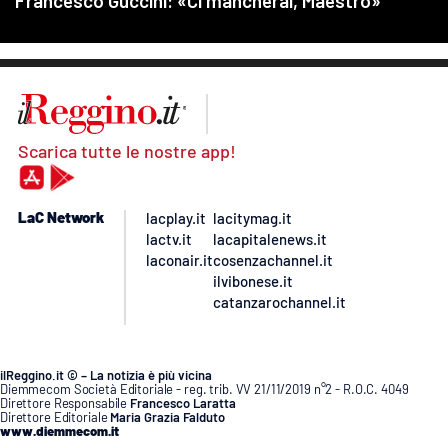
Scarica tutte le nostre app!
LaC Network
lacplay.it
lacitymag.it
lactv.it
lacapitalenews.it
laconair.it
cosenzachannel.it
ilvibonese.it
catanzarochannel.it
ilReggino.it © – La notizia è più vicina
Diemmecom Società Editoriale - reg. trib. VV 21/11/2019 n°2 - R.O.C. 4049
Direttore Responsabile
Francesco Laratta
Direttore Editoriale
Maria Grazia Falduto
www.diemmecom.it