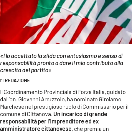
EVENTI
SPORT
Streaming
LAC TV
«Ho accettato la sfida con entusiasmo e senso di
LAC NETWORK
responsabilità pronto a dare il mio contributo alla
crescita del partito»
LAC ONAIR
REDAZIONE
LaC
Il Coordinamento Provinciale di Forza Italia, guidato
Network
dall’on. Giovanni Arruzzolo, ha nominato Girolamo
LACPLAY.IT
Marchese nel prestigioso ruolo di Commissario per il
comune di Cittanova.
Un incarico di grande
LACTV.IT
responsabilità per l’imprenditore ed ex
amministratore cittanovese
, che premia un
LACONAIR.IT