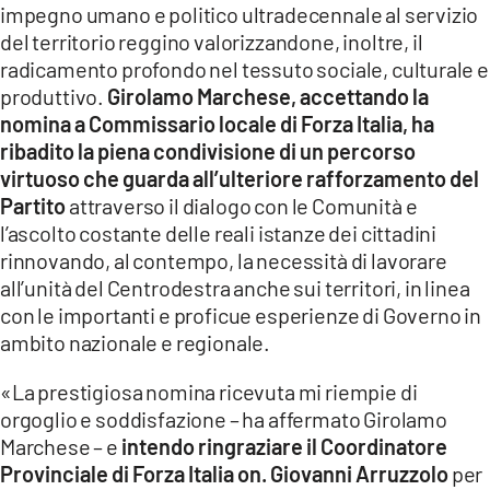
impegno umano e politico ultradecennale al servizio
LACITYMAG.IT
del territorio reggino valorizzandone, inoltre, il
radicamento profondo nel tessuto sociale, culturale e
ILREGGINO.IT
produttivo.
Girolamo Marchese, accettando la
nomina a Commissario locale di Forza Italia, ha
COSENZACHANNEL.IT
ribadito la piena condivisione di un percorso
virtuoso che guarda all’ulteriore rafforzamento del
ILVIBONESE.IT
Partito
attraverso il dialogo con le Comunità e
CATANZAROCHANNEL.IT
l’ascolto costante delle reali istanze dei cittadini
rinnovando, al contempo, la necessità di lavorare
LACAPITALENEWS.IT
all’unità del Centrodestra anche sui territori, in linea
con le importanti e proficue esperienze di Governo in
App
ambito nazionale e regionale.
ANDROID
«La prestigiosa nomina ricevuta mi riempie di
orgoglio e soddisfazione – ha affermato Girolamo
APPLE
Marchese – e
intendo ringraziare il Coordinatore
Provinciale di Forza Italia on. Giovanni Arruzzolo
per