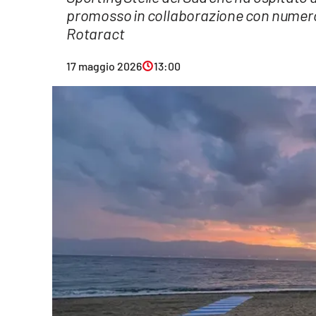
promosso in collaborazione con numeros
Eventi
Rotaract
Sport
17 maggio 2026
13:00
Streaming
LaC TV
Lac Network
LaC OnAir
LaC
Network
lacplay.it
lactv.it