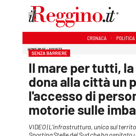
Sezioni
CRONACA
POLITICA
Cronaca
HOME PAGE
SOCIETÀ
SENZA BARRIERE
Politica
Il mare per tutti, 
Sanità
dona alla città un 
Ambiente
l'accesso di person
Società
motorie sulle imba
Cultura
VIDEO | L'infrastruttura, unica sul terri
Economia e lavoro
Sporting Stelle del Sud che ha ospitato u