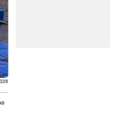
2026
so
a