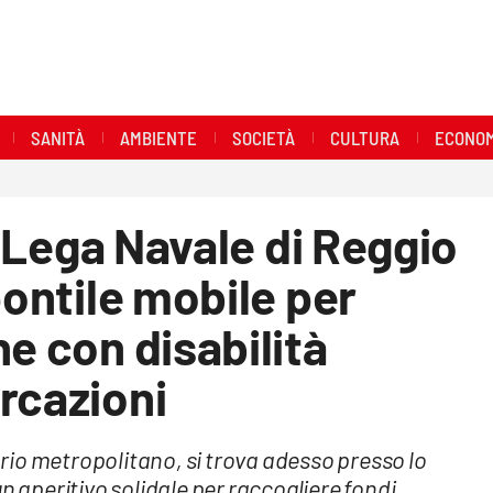
SANITÀ
AMBIENTE
SOCIETÀ
CULTURA
ECONOM
la Lega Navale di Reggio
pontile mobile per
e con disabilità
rcazioni
torio metropolitano, si trova adesso presso lo
n aperitivo solidale per raccogliere fondi,