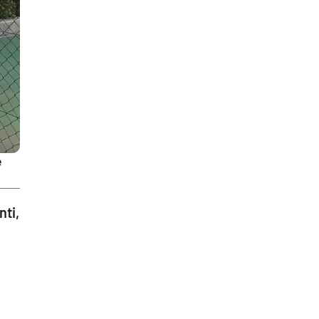
e
nti,