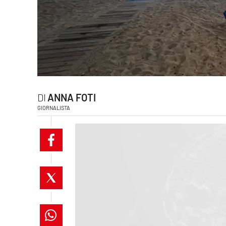
laconair.it
lacitymag.it
ilreggino.it
cosenzachannel.it
ANNA FOTI
GIORNALISTA
ilvibonese.it
catanzarochannel.it
lacapitalenews.it
App
Android