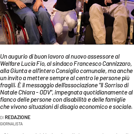
EVENTI
SPORT
Streaming
LAC TV
Un augurio di buon lavoro al nuovo assessore al
LAC NETWORK
Welfare Lucia Fio, al sindaco Francesco Cannizzaro,
alla Giunta e all'intero Consiglio comunale, ma anche
LAC ONAIR
un invito a mettere sempre al centro le persone più
fragili. È il messaggio dell'associazione "Il Sorriso di
LaC
Natale Chiara - ODV", impegnata quotidianamente al
Network
fianco delle persone con disabilità e delle famiglie
che vivono situazioni di disagio economico e sociale.
LACPLAY.IT
REDAZIONE
LACTV.IT
GIORNALISTA
LACONAIR.IT