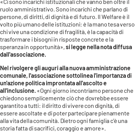
«Ci sono incarichi istituzionali che vanno ben oltre il
ruolo amministrativo. Sono incarichi che parlano di
LACITYMAG.IT
persone, di diritti, di dignità e di futuro. Il Welfare è il
ILREGGINO.IT
volto più umano delle istituzioni: è la mano tesa verso
chi vive una condizione di fragilità, è la capacità di
COSENZACHANNEL.IT
trasformare i bisogni in risposte concrete e la
speranza in opportunità»,
si legge nella nota diffusa
ILVIBONESE.IT
dall'associazione.
CATANZAROCHANNEL.IT
Nel rivolgere gli auguri alla nuova amministrazione
comunale, l'associazione sottolinea l'importanza di
LACAPITALENEWS.IT
un'azione politica improntata all'ascolto e
all'inclusione.
«Ogni giorno incontriamo persone che
App
chiedono semplicemente ciò che dovrebbe essere
ANDROID
garantito a tutti: il diritto di vivere con dignità, di
essere ascoltate e di poter partecipare pienamente
APPLE
alla vita della comunità. Dietro ogni famiglia c'è una
storia fatta di sacrifici, coraggio e amore».