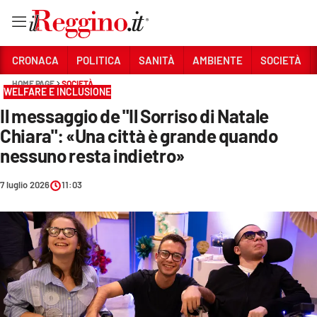
Vai
CRONACA
POLITICA
SANITÀ
AMBIENTE
SOCIETÀ
HOME PAGE
SOCIETÀ
WELFARE E INCLUSIONE
Sezioni
Il messaggio de "Il Sorriso di Natale
CRONACA
Chiara": «Una città è grande quando
POLITICA
nessuno resta indietro»
SANITÀ
7 luglio 2026
11:03
AMBIENTE
SOCIETÀ
CULTURA
ECONOMIA E LAVORO