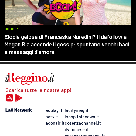
Scarica tutte le nostre app!
LaC Network
lacplay.it
lacitymag.it
lactv.it
lacapitalenews.it
laconair.it
cosenzachannel.it
ilvibonese.it
catanzarochannel.it