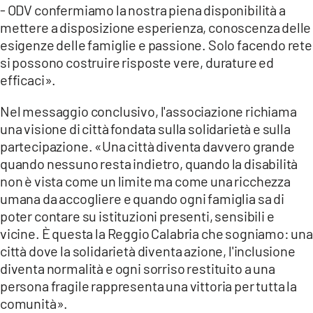
- ODV confermiamo la nostra piena disponibilità a
mettere a disposizione esperienza, conoscenza delle
esigenze delle famiglie e passione. Solo facendo rete
si possono costruire risposte vere, durature ed
efficaci».
Nel messaggio conclusivo, l'associazione richiama
una visione di città fondata sulla solidarietà e sulla
partecipazione. «Una città diventa davvero grande
quando nessuno resta indietro, quando la disabilità
non è vista come un limite ma come una ricchezza
umana da accogliere e quando ogni famiglia sa di
poter contare su istituzioni presenti, sensibili e
vicine. È questa la Reggio Calabria che sogniamo: una
città dove la solidarietà diventa azione, l'inclusione
diventa normalità e ogni sorriso restituito a una
persona fragile rappresenta una vittoria per tutta la
comunità».