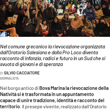
EVENTI
SPORT
Streaming
LAC TV
Nel comune grecanico la rievocazione organizzata
LAC NETWORK
dall’Oratorio Salesiano e dalla Pro Loco diventa
racconto di infanzia, radici e futuro in un Sud che si
LAC ONAIR
svuota di giovani e di speranza
SILVIO CACCIATORE
LaC
Network
GIORNALISTA
LACPLAY.IT
Nel borgo antico di
Bova Marina la rievocazione della
Natività si è trasformata in un appuntamento
LACTV.IT
capace di unire tradizione, identità e racconto del
territorio
. Il presepe vivente, realizzato dall’Oratorio
LACONAIR.IT