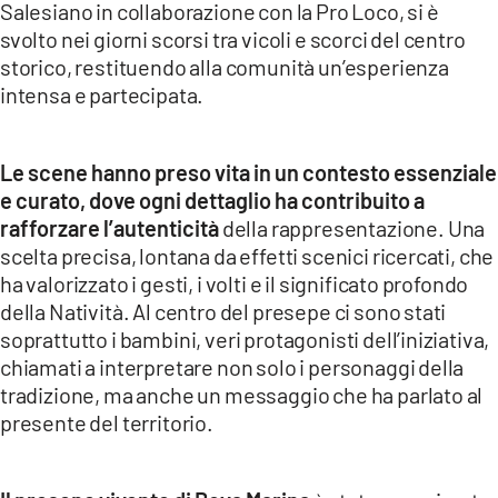
Salesiano in collaborazione con la Pro Loco, si è
svolto nei giorni scorsi tra vicoli e scorci del centro
LACITYMAG.IT
storico, restituendo alla comunità un’esperienza
ILREGGINO.IT
intensa e partecipata.
COSENZACHANNEL.IT
Le scene hanno preso vita in un contesto essenziale
ILVIBONESE.IT
e curato, dove ogni dettaglio ha contribuito a
rafforzare l’autenticità
della rappresentazione. Una
CATANZAROCHANNEL.IT
scelta precisa, lontana da effetti scenici ricercati, che
LACAPITALENEWS.IT
ha valorizzato i gesti, i volti e il significato profondo
della Natività. Al centro del presepe ci sono stati
soprattutto i bambini, veri protagonisti dell’iniziativa,
App
chiamati a interpretare non solo i personaggi della
ANDROID
tradizione, ma anche un messaggio che ha parlato al
presente del territorio.
APPLE