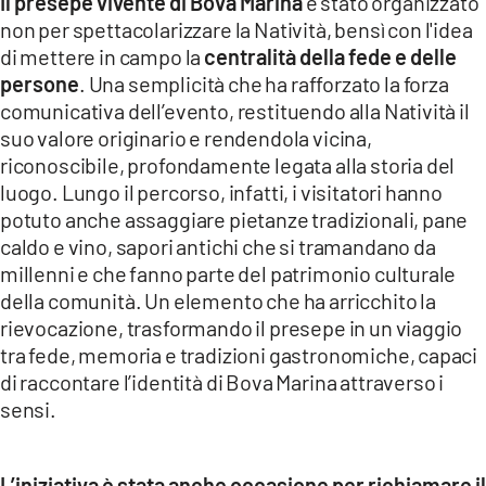
Il presepe vivente di Bova Marina
è stato organizzato
non per spettacolarizzare la Natività, bensì con l'idea
di mettere in campo la
centralità della fede e delle
persone
. Una semplicità che ha rafforzato la forza
comunicativa dell’evento, restituendo alla Natività il
suo valore originario e rendendola vicina,
riconoscibile, profondamente legata alla storia del
luogo. Lungo il percorso, infatti, i visitatori hanno
potuto anche assaggiare pietanze tradizionali, pane
caldo e vino, sapori antichi che si tramandano da
millenni e che fanno parte del patrimonio culturale
della comunità. Un elemento che ha arricchito la
rievocazione, trasformando il presepe in un viaggio
tra fede, memoria e tradizioni gastronomiche, capaci
di raccontare l’identità di Bova Marina attraverso i
sensi.
L’iniziativa è stata anche occasione per richiamare il