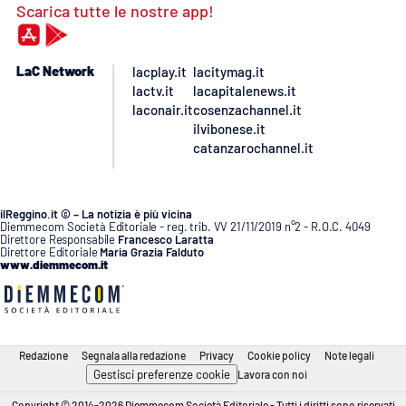
Scarica tutte le nostre app!
LaC Network
lacplay.it
lacitymag.it
lactv.it
lacapitalenews.it
laconair.it
cosenzachannel.it
ilvibonese.it
catanzarochannel.it
ilReggino.it © – La notizia è più vicina
Diemmecom Società Editoriale - reg. trib. VV 21/11/2019 n°2 - R.O.C. 4049
Direttore Responsabile
Francesco Laratta
Direttore Editoriale
Maria Grazia Falduto
www.diemmecom.it
Redazione
Segnala alla redazione
Privacy
Cookie policy
Note legali
Gestisci preferenze cookie
Lavora con noi
Copyright © 2014-2026 Diemmecom Società Editoriale - Tutti i diritti sono riservati