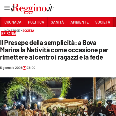
Vai
CRONACA
POLITICA
SANITÀ
AMBIENTE
SOCIETÀ
HOME PAGE
SOCIETÀ
EPIFANIA
Sezioni
Il Presepe della semplicità: a Bova
CRONACA
Marina la Natività come occasione per
POLITICA
rimettere al centro i ragazzi e la fede
SANITÀ
5 gennaio 2026
23:00
AMBIENTE
SOCIETÀ
CULTURA
ECONOMIA E LAVORO