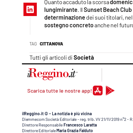
Quanto accaduto la scorsa
domenic
Apple
lungimirante
. Il
Sunset Beach Club
determinazione
dei suoi titolari, n
sostegno concreto
anche nel futur
Vai
TAG
CITTANOVA
Tutti gli articoli di
Società
Scarica tutte le nostre app!
ilReggino.it © – La notizia è più vicina
Diemmecom Società Editoriale - reg. trib. VV 21/11/2019 n°2 - 
Direttore Responsabile
Francesco Laratta
Direttore Editoriale
Maria Grazia Falduto