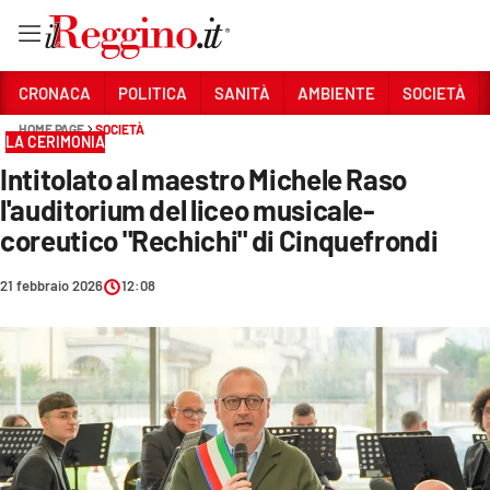
Vai
CRONACA
POLITICA
SANITÀ
AMBIENTE
SOCIETÀ
HOME PAGE
SOCIETÀ
LA CERIMONIA
Sezioni
Intitolato al maestro Michele Raso
CRONACA
l'auditorium del liceo musicale-
POLITICA
coreutico "Rechichi" di Cinquefrondi
SANITÀ
21 febbraio 2026
12:08
AMBIENTE
SOCIETÀ
CULTURA
ECONOMIA E LAVORO