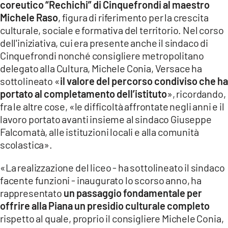
coreutico “Rechichi” di Cinquefrondi al maestro
Michele Raso
, figura di riferimento per la crescita
LACITYMAG.IT
culturale, sociale e formativa del territorio. Nel corso
ILREGGINO.IT
dell'iniziativa, cui era presente anche il sindaco di
Cinquefrondi nonché consigliere metropolitano
COSENZACHANNEL.IT
delegato alla Cultura, Michele Conia, Versace ha
sottolineato «
il valore del percorso condiviso che ha
ILVIBONESE.IT
portato al completamento dell’istituto
», ricordando,
fra le altre cose, «le difficoltà affrontate negli anni e il
CATANZAROCHANNEL.IT
lavoro portato avanti insieme al sindaco Giuseppe
LACAPITALENEWS.IT
Falcomatà, alle istituzioni locali e alla comunità
scolastica».
App
«La realizzazione del liceo - ha sottolineato il sindaco
ANDROID
facente funzioni - inaugurato lo scorso anno, ha
rappresentato
un passaggio fondamentale per
APPLE
offrire alla Piana un presidio culturale completo
rispetto al quale, proprio il consigliere Michele Conia,