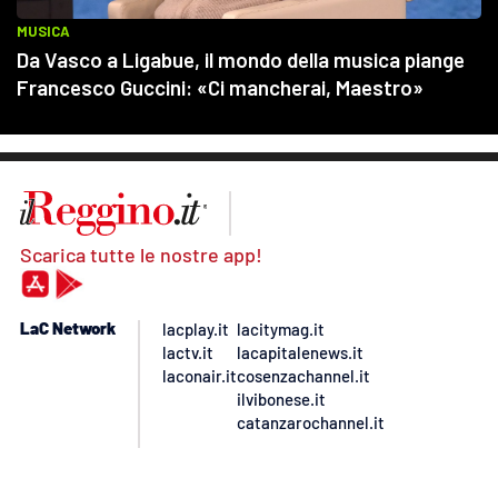
Scarica tutte le nostre app!
LaC Network
lacplay.it
lacitymag.it
lactv.it
lacapitalenews.it
laconair.it
cosenzachannel.it
ilvibonese.it
catanzarochannel.it