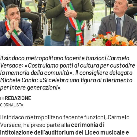
EVENTI
SPORT
Streaming
LAC TV
Il sindaco metropolitano facente funzioni Carmelo
LAC NETWORK
Versace: «Costruiamo ponti di cultura per custodire
la memoria della comunità». Il consigliere delegato
LAC ONAIR
Michele Conia: «Si celebra una figura di riferimento
per intere generazioni»
LaC
REDAZIONE
Network
GIORNALISTA
LACPLAY.IT
Il sindaco metropolitano facente funzioni, Carmelo
LACTV.IT
Versace, ha preso parte alla
cerimonia di
intitolazione dell’auditorium del Liceo musicale e
LACONAIR.IT