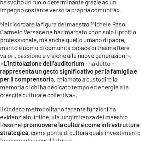
ha svolto un ruolo determinante grazie ad un
impegno costante verso la propria comunità».
Nel ricordare la figura del maestro Michele Raso,
Carmelo Versace ne ha rimarcato «non solo il profilo
professionale, ma anche quello umano di padre,
marito e uomo di comunità capace di trasmettere
valori, passione e visione alle nuove generazioni».
«
L’intitolazione dell’auditorium
- ha detto -
rappresenta un gesto significativo per la famiglia e
per il comprensorio
, chiamato a custodire la
memoria di chi ha dedicato tempo ed energie alla
crescita culturale collettiva».
Il sindaco metropolitano facente funzioni ha
evidenziato, infine, «la lungimiranza del maestro
Raso nel
promuovere la cultura come infrastruttura
strategica
, come ponte di cultura quale investimento
fondamentale per il futuro».