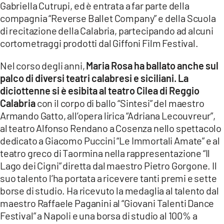
Gabriella Cutrupi, ed è entrata a far parte della
compagnia “Reverse Ballet Company” e della Scuola
di recitazione della Calabria, partecipando ad alcuni
cortometraggi prodotti dal Giffoni Film Festival.
Nel corso degli anni,
Maria Rosa ha ballato anche sul
palco di diversi teatri calabresi e siciliani. La
diciottenne si è esibita al teatro Cilea di Reggio
Calabria
con il corpo di ballo “Sintesi” del maestro
Armando Gatto, all’opera lirica “Adriana Lecouvreur”,
al teatro Alfonso Rendano a Cosenza nello spettacolo
dedicato a Giacomo Puccini “Le Immortali Amate” e al
teatro greco di Taormina nella rappresentazione “Il
Lago dei Cigni” diretta dal maestro Pietro Gorgone. Il
suo talento l’ha portata a ricevere tanti premi e sette
borse di studio. Ha ricevuto la medaglia al talento dal
maestro Raffaele Paganini al “Giovani Talenti Dance
Festival” a Napoli e una borsa di studio al 100% a