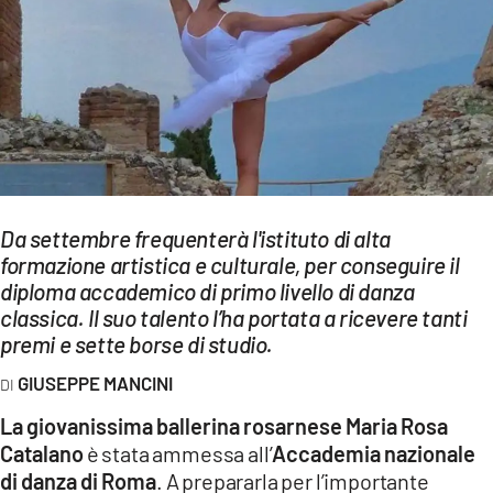
EVENTI
SPORT
Streaming
LAC TV
LAC NETWORK
Da settembre frequenterà l'istituto di alta
formazione artistica e culturale, per conseguire il
LAC ONAIR
diploma accademico di primo livello di danza
classica. Il suo talento l’ha portata a ricevere tanti
LaC
premi e sette borse di studio.
Network
GIUSEPPE MANCINI
LACPLAY.IT
La giovanissima ballerina rosarnese Maria Rosa
LACTV.IT
Catalano
è stata ammessa all’
Accademia nazionale
di danza di Roma
. A prepararla per l’importante
LACONAIR.IT