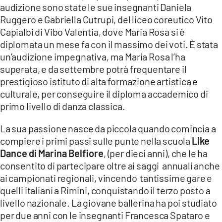
audizione sono state le sue insegnanti Daniela
LACITYMAG.IT
Ruggero e Gabriella Cutrupi, del liceo coreutico Vito
Capialbi di Vibo Valentia, dove Maria Rosa si è
ILREGGINO.IT
diplomata un mese fa con il massimo dei voti. È stata
un’audizione impegnativa, ma Maria Rosa l’ha
COSENZACHANNEL.IT
superata, e da settembre potrà frequentare il
prestigioso istituto di alta formazione artistica e
ILVIBONESE.IT
culturale, per conseguire il diploma accademico di
CATANZAROCHANNEL.IT
primo livello di danza classica.
LACAPITALENEWS.IT
La sua passione nasce da piccola quando comincia a
compiere i primi passi sulle punte nella scuola
Like
Dance di Marina Belfiore
, (per dieci anni), che le ha
App
consentito di partecipare oltre ai saggi annuali anche
ANDROID
ai campionati regionali, vincendo tantissime gare e
quelli italiani a Rimini, conquistando il terzo posto a
APPLE
livello nazionale. La giovane ballerina ha poi studiato
per due anni con le insegnanti Francesca Spataro e