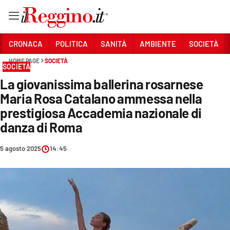
Vai
CRONACA
POLITICA
SANITÀ
AMBIENTE
SOCIETÀ
HOME PAGE
SOCIETÀ
SOCIETÀ
Sezioni
La giovanissima ballerina rosarnese
CRONACA
Maria Rosa Catalano ammessa nella
POLITICA
prestigiosa Accademia nazionale di
danza di Roma
SANITÀ
5 agosto 2025
14:45
AMBIENTE
SOCIETÀ
CULTURA
ECONOMIA E LAVORO