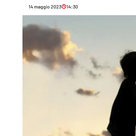
Eventi
14 maggio 2023
14:30
Sport
Streaming
LaC TV
Lac Network
LaC OnAir
LaC
Network
lacplay.it
lactv.it