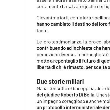
certamente ha salvato quelle dei figl
Giovani ma forti, con la loro ribellio
hanno cambiato il destino dei loro f
tanto.
Le loro testimonianze, la loro colla
contribuendo ad inchieste che hann
percezioni diverse, la ‘ndrangheta è
mette
a repentaglio il futuro di que
libertà di chi è rimasto, per scelta 
Due storie miliari
Maria Concetta e Giuseppina, due d
del giudice Roberto Di Bella.
Una st
un impegno coraggioso e anche molt
un protocollo interministeriale de