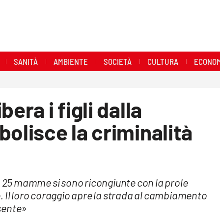
SANITÀ
AMBIENTE
SOCIETÀ
CULTURA
ECONOM
era i figli dalla
bolisce la criminalità
ilia 25 mamme si sono ricongiunte con la prole
ere. Il loro coraggio apre la strada al cambiamento
sente»