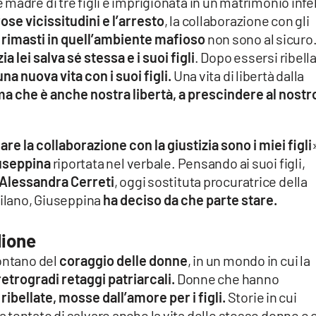
madre di tre figli e imprigionata in un matrimonio infe
se vicissitudini e l’arresto
, la collaborazione con gli
 e rimasti in quell’ambiente mafioso
non sono al sicuro
a lei salva sé stessa e i suoi figli
. Dopo essersi ribella
na nuova vita con i suoi figli.
Una vita di libertà dalla
ma che è anche nostra libertà, a prescindere al nostr
are la collaborazione con la giustizia sono i miei figli
iuseppina
riportata nel verbale. Pensando ai suoi figli,
Alessandra Cerreti
, oggi sostituta procuratrice della
Milano, Giuseppina
ha deciso da che parte stare.
lione
ontano del
coraggio delle donne
, in un mondo in cui la
retrogradi retaggi patriarcali.
Donne che hanno
o
ribellate, mosse dall’amore per i figli.
Storie in cui
tentato di salvare anche la vita delle stesse donne e 