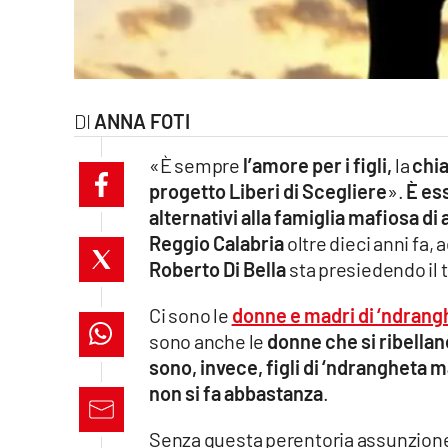
laconair.it
lacitymag.it
ANNA FOTI
ilreggino.it
«È sempre
l’amore per i figli,
la
chia
cosenzachannel.it
progetto Liberi di Scegliere
».
È ess
alternativi alla famiglia mafiosa d
ilvibonese.it
Reggio Calabria
oltre dieci anni fa,
catanzarochannel.it
Roberto Di Bella
sta presiedendo il 
Ci sono le
donne e madri di ‘ndrang
lacapitalenews.it
sono anche le
donne che si ribellan
sono, invece, figli di ‘ndrangheta ma
App
non si fa abbastanza
.
Android
Senza questa perentoria assunzion