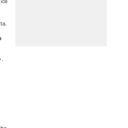
lice
.
ta,
o
».
che