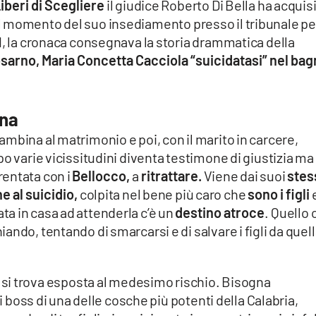
iberi di Scegliere
il giudice Roberto Di Bella ha acquis
 momento del suo insediamento presso il tribunale per
1, la cronaca consegnava la storia drammatica della
osarno, Maria Concetta Cacciola “suicidatasi” nel ba
ina
ambina al matrimonio e poi, con il marito in carcere,
po varie vicissitudini diventa testimone di giustizia ma
rentata con i
Bellocco,
a
ritrattare.
Viene dai suoi
stes
e al suicidio,
colpita nel bene più caro che
sono i figli
a in casa ad attenderla c’è un
destino atroce
. Quello 
ndo, tentando di smarcarsi e di salvare i figli da quel
e
si trova esposta al medesimo rischio. Bisogna
di boss di una delle cosche più potenti della Calabria,