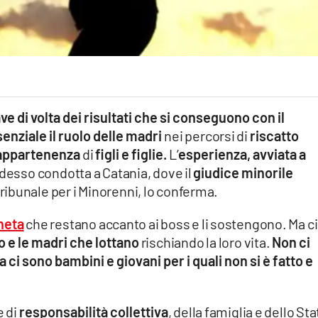
ve di volta dei risultati che si conseguono con il
enziale il ruolo delle madri
nei percorsi di
riscatto
i appartenenza
di
figli e figlie.
L’
esperienza, avviata a
 adesso condotta a Catania, dove il
giudice minorile
tribunale per i Minorenni, lo conferma.
heta
che restano accanto ai boss e li sostengono. Ma ci
o e le madri che lottano
rischiando la loro vita.
Non ci
 ci sono bambini e giovani per i quali non si è fatto e
e di
responsabilità collettiva
, della famiglia e dello Sta