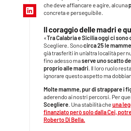
Apple
che deve affiancare e agire, alcuna
concreta e perseguibile.
Il coraggio delle madri e qu
Vai
«
Tra Calabria e Sicilia oggi ci sono 
Scegliere. Sono
circa 25 le mamme c
già trasferiti in un’altra località pe
fino adesso ma
serve uno scatto d
proprio alle madri
. Il loro ruolo re
ignorare questo aspetto ma dobbiamo
Molte mamme, pur di strappare i figl
aderendo ai nostri percorsi. Per qu
Scegliere
. Una stabilità che
una
leg
finanziato però solo dalla Cei,
potr
Roberto Di Bella.