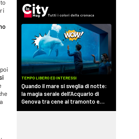
ito
 i
gno
 poi
si
e
che
la