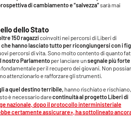
prospettiva di cambiamento e “salvezza”
sarà mai
ello dello Stato
oltre 150 ragazzi
coinvolti nei percorsi di Liberi di
he hanno lasciato tutto per ricongiungersi con i fig
r nuovi percorsi di vita. Sono molto contento di quanto fa
el nostro Parlamento
per lanciare un
segnale più forte
sta fondamentale per il recupero dei giovani. Non possi
 attenzionarlo e rafforzare gli strumenti.
i a quel destino terribile,
hanno rischiato e rischiano
esto è necessario dare
continuità al progetto Liberi di
ge nazionale,
dopo il
protocollo interministeriale
ebbe certamente assicurare», ha sottolineato ancor