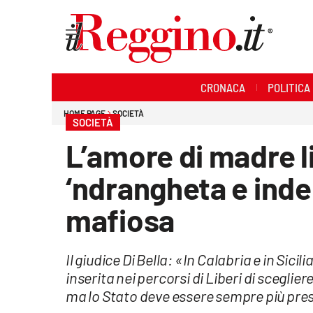
Sezioni
CRONACA
POLITICA
Cronaca
HOME PAGE
SOCIETÀ
SOCIETÀ
Politica
L’amore di madre lib
Sanità
‘ndrangheta e inde
Ambiente
mafiosa
Società
Il giudice Di Bella: «In Calabria e in Sic
Cultura
inserita nei percorsi di Liberi di scegli
ma lo Stato deve essere sempre più pre
Economia e lavoro