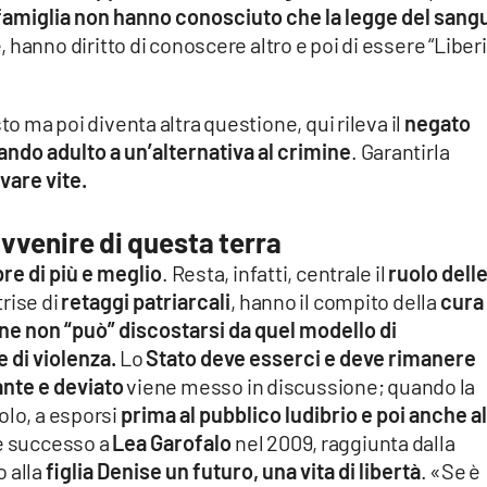
n famiglia non hanno conosciuto che la legge del sang
, hanno diritto di conoscere altro e poi di essere “Liberi
to ma poi diventa altra questione, qui rileva il
negato
ando adulto a un’alternativa al crimine
. Garantirla
vare vite.
l’avvenire di questa terra
re di più e meglio
. Resta, infatti, centrale il
ruolo dell
trise di
retaggi patriarcali
, hanno il compito della
cura
e non “può” discostarsi da quel modello di
 di violenza.
Lo
Stato deve esserci e deve rimanere
nte e deviato
viene messo in discussione; quando la
olo, a esporsi
prima al pubblico ludibrio e poi anche al
 successo a
Lea Garofalo
nel 2009, raggiunta dalla
o alla
figlia Denise un futuro, una vita di libertà
. «Se è