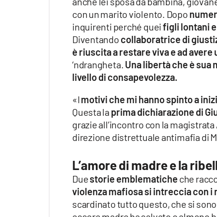
anche lei sposa da bambina, giovane 
con un marito violento. Dopo
numero
inquirenti perché quei
figli lontani
Diventando
collaboratrice di giustizi
è riuscita a restare viva e ad avere u
‘ndrangheta.
Una libertà che è sua 
livello di consapevolezza.
«I
motivi che mi hanno spinto a inizi
Questa la
prima dichiarazione di G
grazie all’incontro con la magistrata
direzione distrettuale antimafia di 
L’amore di madre e la ribel
Due
storie emblematiche
che racc
violenza mafiosa si intreccia con i 
scardinato tutto questo, che si son
essere madre ha salvato o almeno ha 