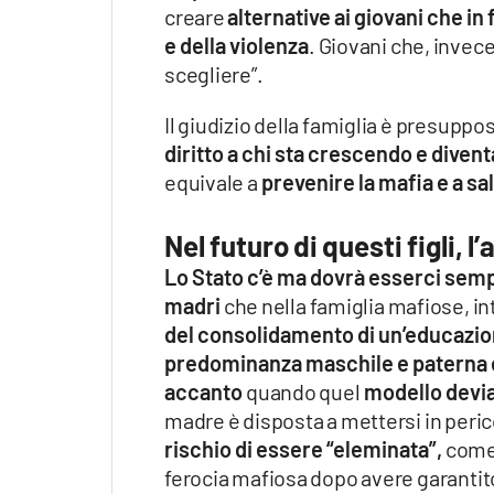
creare
alternative ai giovani che i
e della violenza
. Giovani che, invece
scegliere”.
Il giudizio della famiglia è presuppos
diritto a chi sta crescendo e divent
equivale a
prevenire la mafia e a sal
Nel futuro di questi figli, 
Lo Stato c’è ma dovrà esserci semp
madri
che nella famiglia mafiose, in
del consolidamento di un’educazion
predominanza maschile e paterna e
accanto
quando quel
modello devia
madre è disposta a mettersi in peric
rischio di essere “eleminata”,
come
ferocia mafiosa dopo avere garantit