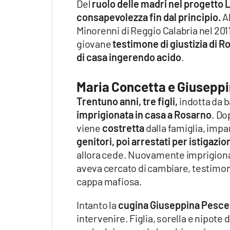
Del
ruolo delle madri nel progetto L
consapevolezza fin dal principio.
Al
Minorenni di Reggio Calabria nel 201
giovane
testimone di giustizia di R
di casa ingerendo acido
.
Maria Concetta e Giusepp
Trentuno anni, tre figli,
indotta da b
imprigionata in casa a Rosarno
. Do
viene
costretta
dalla famiglia, impa
genitori, poi arrestati per istigazion
allora cede. Nuovamente imprigionat
aveva cercato di cambiare, testimonia
cappa mafiosa.
Intanto la
cugina Giuseppina Pesc
intervenire. Figlia, sorella e nipote 