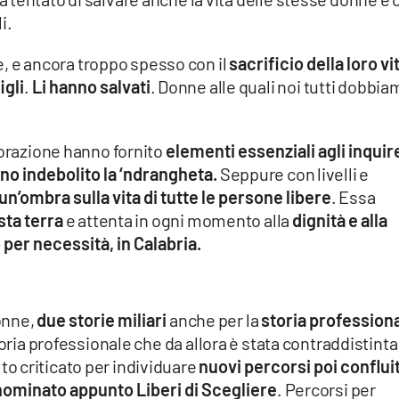
i.
ne, e ancora troppo spesso con il
sacrificio della loro vi
igli
.
Li hanno salvati
. Donne alle quali noi tutti dobbi
borazione hanno fornito
elementi essenziali agli inquir
o indebolito la ‘ndrangheta.
Seppure con livelli e
un’ombra sulla vita di tutte le persone libere
. Essa
sta terra
e attenta in ogni momento alla
dignità e alla
o per necessità, in Calabria.
onne,
due storie miliari
anche per la
storia profession
oria professionale che da allora è stata contraddistinta
o criticato per individuare
nuovi percorsi poi confluit
nominato appunto Liberi di Scegliere
. Percorsi per