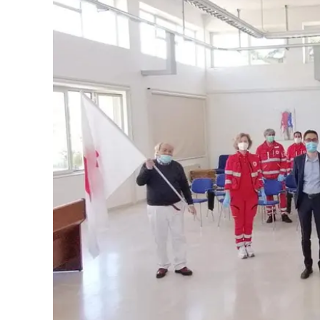
Eventi
Sport
Streaming
LaC TV
Lac Network
LaC OnAir
LaC
Network
lacplay.it
lactv.it