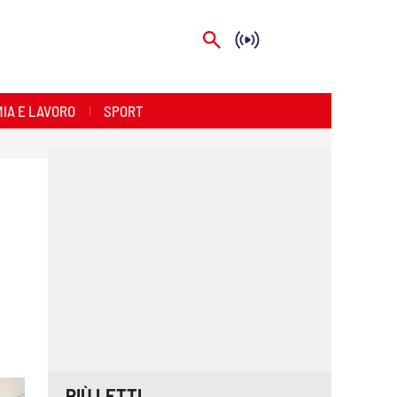
IA E LAVORO
SPORT
PIÙ LETTI