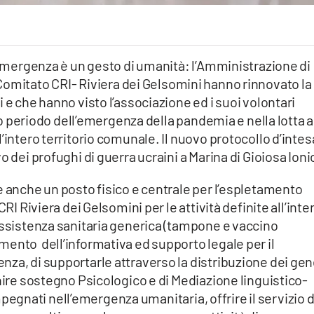
i emergenza è un gesto di umanità: l’Amministrazione di
Comitato CRI- Riviera dei Gelsomini hanno rinnovato la
 e che hanno visto l’associazione ed i suoi volontari
ngo periodo dell’emergenza della pandemia e nella lotta a
’intero territorio comunale. Il nuovo protocollo d’intes
o dei profughi di guerra ucraini a Marina di Gioiosa Ioni
e anche un posto fisico e centrale per l’espletamento
CRI Riviera dei Gelsomini per le attività definite all’inte
assistenza sanitaria generica (tampone e vaccino
mento dell’informativa ed supporto legale per il
za, di supportarle attraverso la distribuzione dei gen
rnire sostegno Psicologico e di Mediazione linguistico-
 impegnati nell’emergenza umanitaria, offrire il servizio d