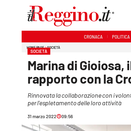
Sezioni
CRONACA
POLITICA
Cronaca
HOME PAGE
SOCIETÀ
SOCIETÀ
Politica
Marina di Gioiosa, 
Sanità
rapporto con la C
Ambiente
Rinnovata la collaborazione con i volonta
Società
per l'espletamento delle loro attività
Cultura
31 marzo 2022
09:56
Economia e lavoro