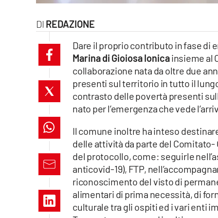
laconair.it
REDAZIONE
lacitymag.it
Dare il proprio contributo in fase d
Marina di Gioiosa Ionica
insieme al 
ilreggino.it
collaborazione nata da oltre due anni
presenti sul territorio in tutto il lu
cosenzachannel.it
contrasto delle povertà presenti sull
ilvibonese.it
nato per l’emergenza che vede l’arriv
catanzarochannel.it
Il comune inoltre ha inteso destinar
delle attività da parte del Comitato- 
lacapitalenews.it
del protocollo, come: seguirle nell’
anticovid-19), FTP, nell’accompagna
riconoscimento del visto di permanen
App
alimentari di prima necessità, di fo
Android
culturale tra gli ospiti ed i vari enti