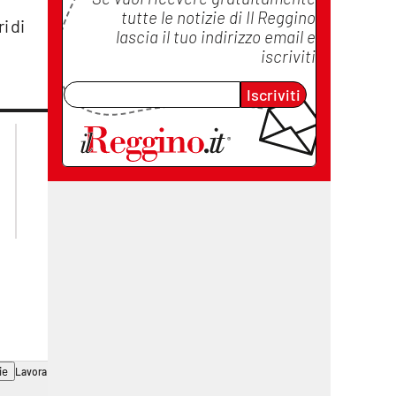
tutte le notizie di
Il Reggino
i di
lascia il tuo indirizzo email e
iscriviti
Iscriviti
lacplay.it
lacitymag.it
lactv.it
lacapitalenews.it
laconair.it
cosenzachannel.it
ilvibonese.it
catanzarochannel.it
ie
Lavora con noi