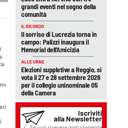
grandi eventi nel segno della
comunità
IL RICORDO
Il sorriso di Lucrezia torna in
campo: Palizzi inaugura il
Memorial dell'Amicizia
l
a
ALLE URNE
ca.
Elezioni suppletive a Reggio, si
vota il 27 e 28 settembre 2026
per il collegio uninominale 05
rno
della Camera
eri
Iscriviti
alla Newsletter
i
Se vuoi ricevere gratuitamente