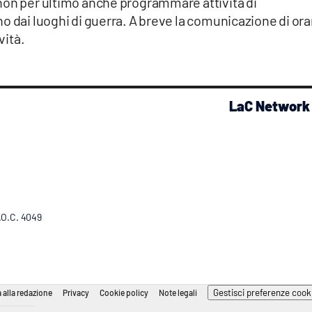
non per ultimo anche programmare attività di
 dai luoghi di guerra. A breve la comunicazione di orar
vità.
LaC Network
R.O.C. 4049
Gestisci preferenze cook
 alla redazione
Privacy
Cookie policy
Note legali