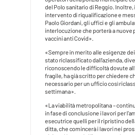
Apple
del Polo sanitario di Reggio. Inoltr
intervento di riqualificazione e messa
Paolo Giordani, gli uffici e gli ambul
interlocuzione che porterà a nuove 
Vai
vaccini anti Covid».
«Sempre in merito alle esigenze dei ci
stato riclassificato dall’azienda, di
riconoscendo le difficoltà dovute a
fragile, ha già scritto per chieder
necessario per un ufficio così riclas
settimana».
«La viabilità metropolitana – contin
in fase di conclusione i lavori per l
esecutrice quelli per il ripristino d
ditta, che comincerà i lavori nei pross