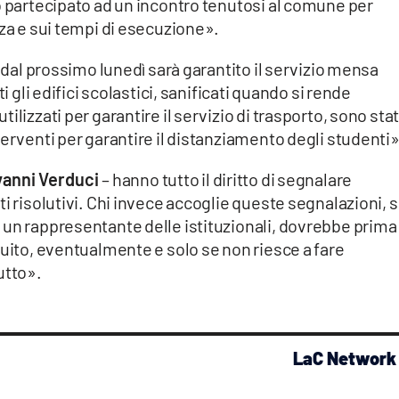
o partecipato ad un incontro tenutosi al comune per
zza e sui tempi di esecuzione».
à dal prossimo lunedì sarà garantito il servizio mensa
i gli edifici scolastici, sanificati quando si rende
lizzati per garantire il servizio di trasporto, sono stat
terventi per garantire il distanziamento degli studenti»
vanni Verduci
– hanno tutto il diritto di segnalare
i risolutivi. Chi invece accoglie queste segnalazioni, s
 un rappresentante delle istituzionali, dovrebbe prima
guito, eventualmente e solo se non riesce a fare
 tutto».
LaC Network