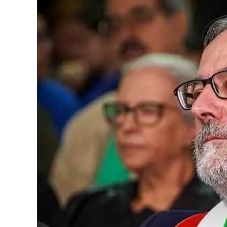
Eventi
Sport
Streaming
LaC TV
Lac Network
LaC OnAir
LaC
Network
lacplay.it
lactv.it