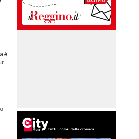
a è
ur
no