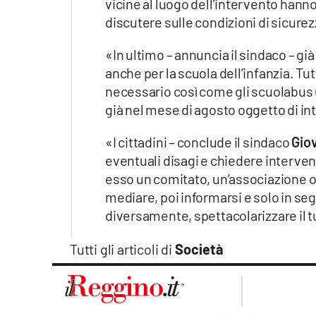
vicine al luogo dell’intervento hann
discutere sulle condizioni di sicure
«In ultimo – annuncia il sindaco – gi
anche per la scuola dell’infanzia. Tutt
necessario così come gli scuolabus uti
già nel mese di agosto oggetto di in
«I cittadini – conclude il sindaco
Gio
eventuali disagi e chiedere intervent
esso un comitato, un’associazione o
mediare, poi informarsi e solo in se
diversamente, spettacolarizzare il
Tutti gli articoli di
Società