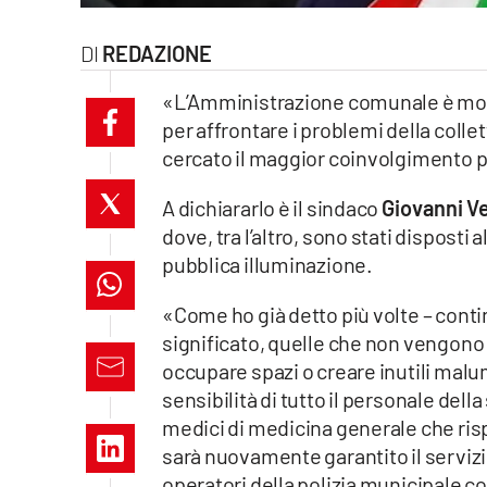
laconair.it
REDAZIONE
lacitymag.it
«L’Amministrazione comunale è molt
per affrontare i problemi della colle
ilreggino.it
cercato il maggior coinvolgimento po
cosenzachannel.it
A dichiararlo è il sindaco
Giovanni V
dove, tra l’altro, sono stati disposti
ilvibonese.it
pubblica illuminazione.
catanzarochannel.it
«Come ho già detto più volte – continu
significato, quelle che non vengono
lacapitalenews.it
occupare spazi o creare inutili malum
sensibilità di tutto il personale della
App
medici di medicina generale che ri
Android
sarà nuovamente garantito il servizio 
operatori della polizia municipale co