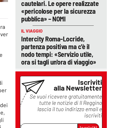
cautelari. Le opere realizzate
«pericolose per la sicurezza
pubblica» – NOMI
era
IL VIAGGIO
aver
Intercity Roma-Locride,
partenza positiva ma c'è il
nodo tempi: «Servizio utile,
le
ora si tagli un'ora di viaggio»
Iscriviti
di
alla Newsletter
per
Se vuoi ricevere gratuitamente
tutte le notizie di
Il Reggino
 dei
lascia il tuo indirizzo email e
e,
iscriviti
li
i
Iscriviti