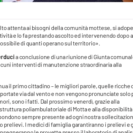
o attenta ai bisogni della comunità mottese, si adop
ttività e lo fa prestando ascolto ed intervenendo dopo 
ssibile di quanti operano sul territorio».
erduci
a conclusione di una riunione di Giunta comuna
 alcuni interventi di manutenzione straordinaria alla
a il primo cittadino – le migliori parole, quelle ricche 
 portate via dal vento e non vengono pronunciate solo 
ori, sono i fatti. Dal prossimo venerdì, grazie alla
 struttura poliambulatoriale di Motta e alla disponibilità
spondono sempre presente ad ogni nostra sollecitazion
prelievi. I medici di famiglia garantiranno i prelievi e g
nsegneranno le provette presso il laboratorio di analis