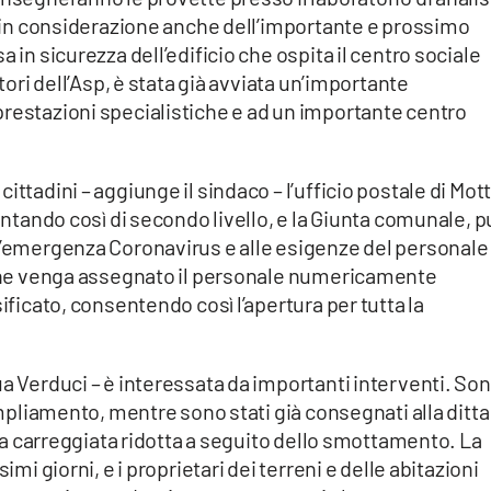
e, in considerazione anche dell’importante e prossimo
 in sicurezza dell’edificio che ospita il centro sociale
atori dell’Asp, è stata già avviata un’importante
prestazioni specialistiche e ad un importante centro
ttadini – aggiunge il sindaco – l’ufficio postale di Mott
ventando così di secondo livello, e la Giunta comunale, p
ll’emergenza Coronavirus e alle esigenze del personale
e che venga assegnato il personale numericamente
sificato, consentendo così l’apertura per tutta la
ua Verduci – è interessata da importanti interventi. So
’ampliamento, mentre sono stati già consegnati alla ditta
ella carreggiata ridotta a seguito dello smottamento. La
imi giorni, e i proprietari dei terreni e delle abitazioni