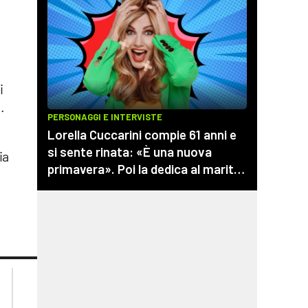
i
.
ia
lacplay.it
lacitymag.it
lactv.it
lacapitalenews.it
laconair.it
cosenzachannel.it