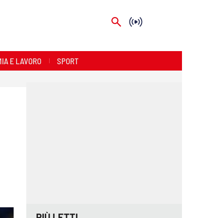
IA E LAVORO
SPORT
PIÙ LETTI