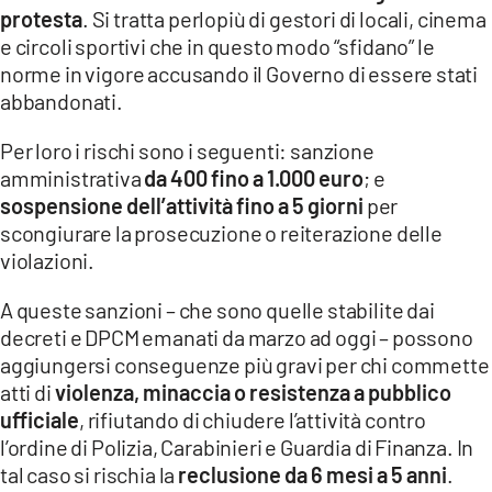
protesta
. Si tratta perlopiù di gestori di locali, cinema
e circoli sportivi che in questo modo “sfidano” le
norme in vigore accusando il Governo di essere stati
abbandonati.
Per loro i rischi sono i seguenti: sanzione
amministrativa
da 400 fino a 1.000 euro
; e
sospensione dell’attività fino a 5 giorni
per
scongiurare la prosecuzione o reiterazione delle
violazioni.
A queste sanzioni – che sono quelle stabilite dai
decreti e DPCM emanati da marzo ad oggi – possono
aggiungersi conseguenze più gravi per chi commette
atti di
violenza, minaccia o resistenza a pubblico
ufficiale
, rifiutando di chiudere l’attività contro
l’ordine di Polizia, Carabinieri e Guardia di Finanza. In
tal caso si rischia la
reclusione da 6 mesi a 5 anni
.