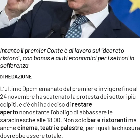
EVENTI
SPORT
Streaming
Intanto il premier Conte è al lavoro sul "decreto
LAC TV
ristoro", con bonus e aiuti economici per i settori in
LAC NETWORK
sofferenza
REDAZIONE
LAC ONAIR
L’ultimo Dpcm emanato dal premier e in vigore fino al
LaC
24 novembre ha scatenato la protesta dei settori più
Network
colpiti, e c’è chi ha deciso di
restare
LACPLAY.IT
aperto
nonostante l’obbligo di abbassare le
saracinesche alle 18.00. Non solo
bar e ristoranti
ma
LACTV.IT
anche
cinema, teatri e palestre
, per i quali la chiusura
dovrebbe essere totale.
LACONAIR.IT