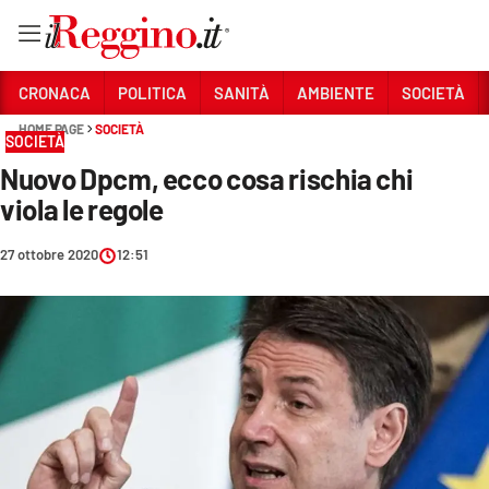
Vai
CRONACA
POLITICA
SANITÀ
AMBIENTE
SOCIETÀ
HOME PAGE
SOCIETÀ
SOCIETÀ
Sezioni
Nuovo Dpcm, ecco cosa rischia chi
CRONACA
viola le regole
POLITICA
27 ottobre 2020
12:51
SANITÀ
AMBIENTE
SOCIETÀ
CULTURA
ECONOMIA E LAVORO