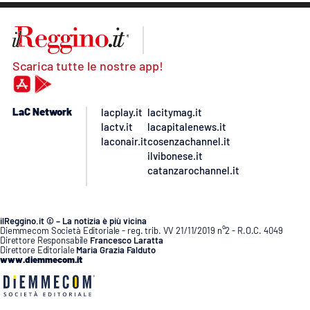
Scarica tutte le nostre app!
LaC Network
lacplay.it
lacitymag.it
lactv.it
lacapitalenews.it
laconair.it
cosenzachannel.it
ilvibonese.it
catanzarochannel.it
ilReggino.it © – La notizia è più vicina
Diemmecom Società Editoriale - reg. trib. VV 21/11/2019 n°2 - R.O.C. 4049
Direttore Responsabile
Francesco Laratta
Direttore Editoriale
Maria Grazia Falduto
www.diemmecom.it