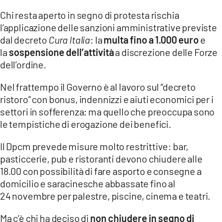
Chi resta aperto in segno di protesta rischia
LACITYMAG.IT
l’applicazione delle sanzioni amministrative previste
dal decreto
Cura Italia
: la
multa fino a 1.000 euro
e
ILREGGINO.IT
la
sospensione dell’attività
a discrezione delle Forze
COSENZACHANNEL.IT
dell’ordine.
ILVIBONESE.IT
Nel frattempo il Governo è al lavoro sul “decreto
ristoro” con bonus, indennizzi e aiuti economici per i
CATANZAROCHANNEL.IT
settori in sofferenza; ma quello che preoccupa sono
le tempistiche di erogazione dei benefici.
LACAPITALENEWS.IT
Il Dpcm prevede misure molto restrittive: bar,
App
pasticcerie, pub e ristoranti devono chiudere alle
18.00 con possibilità di fare asporto e consegne a
ANDROID
domicilio e saracinesche abbassate fino al
APPLE
24 novembre per palestre, piscine, cinema e teatri.
Ma c’è chi ha deciso di
non chiudere in segno di