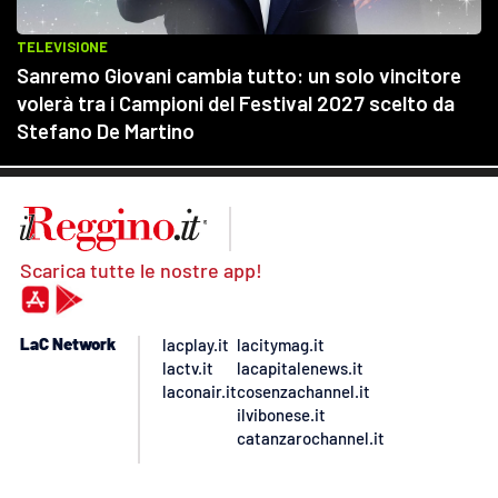
Scarica tutte le nostre app!
LaC Network
lacplay.it
lacitymag.it
lactv.it
lacapitalenews.it
laconair.it
cosenzachannel.it
ilvibonese.it
catanzarochannel.it