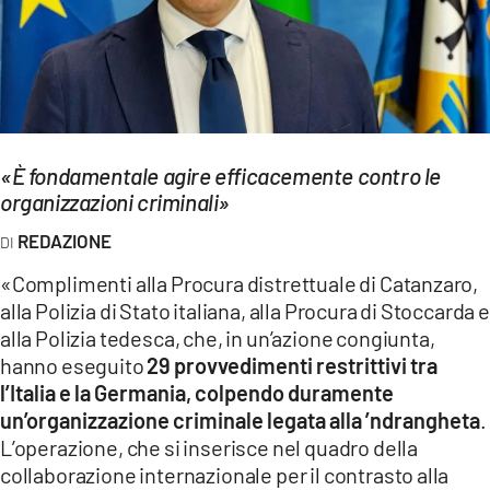
EVENTI
SPORT
Streaming
«È fondamentale agire efficacemente contro le
LAC TV
organizzazioni criminali»
LAC NETWORK
REDAZIONE
LAC ONAIR
«Complimenti alla Procura distrettuale di Catanzaro,
alla Polizia di Stato italiana, alla Procura di Stoccarda e
LaC
alla Polizia tedesca, che, in un’azione congiunta,
Network
hanno eseguito
29 provvedimenti restrittivi tra
LACPLAY.IT
l’Italia e la Germania, colpendo duramente
un’organizzazione criminale legata alla ’ndrangheta
.
LACTV.IT
L’operazione, che si inserisce nel quadro della
collaborazione internazionale per il contrasto alla
LACONAIR.IT