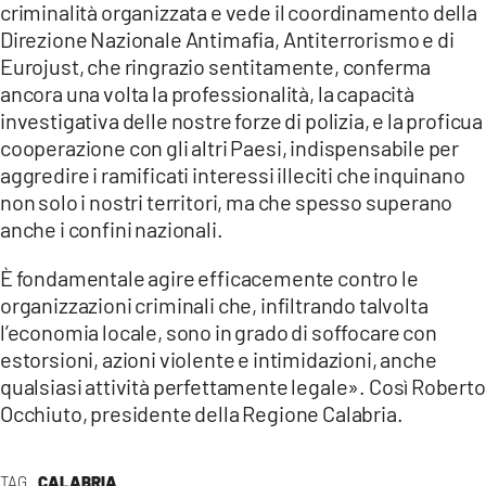
criminalità organizzata e vede il coordinamento della
Direzione Nazionale Antimafia, Antiterrorismo e di
LACITYMAG.IT
Eurojust, che ringrazio sentitamente, conferma
ILREGGINO.IT
ancora una volta la professionalità, la capacità
investigativa delle nostre forze di polizia, e la proficua
COSENZACHANNEL.IT
cooperazione con gli altri Paesi, indispensabile per
aggredire i ramificati interessi illeciti che inquinano
ILVIBONESE.IT
non solo i nostri territori, ma che spesso superano
CATANZAROCHANNEL.IT
anche i confini nazionali.
LACAPITALENEWS.IT
È fondamentale agire efficacemente contro le
organizzazioni criminali che, infiltrando talvolta
l’economia locale, sono in grado di soffocare con
App
estorsioni, azioni violente e intimidazioni, anche
ANDROID
qualsiasi attività perfettamente legale». Così Roberto
Occhiuto, presidente della Regione Calabria.
APPLE
TAG
CALABRIA