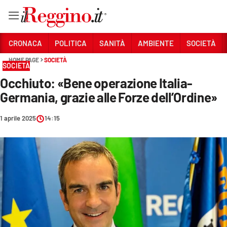
Vai
CRONACA
POLITICA
SANITÀ
AMBIENTE
SOCIETÀ
HOME PAGE
SOCIETÀ
SOCIETÀ
Sezioni
Occhiuto: «Bene operazione Italia-
CRONACA
Germania, grazie alle Forze dell’Ordine»
POLITICA
1 aprile 2025
14:15
SANITÀ
AMBIENTE
SOCIETÀ
CULTURA
ECONOMIA E LAVORO