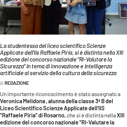
EVENTI
SPORT
Streaming
La studentessa del liceo scientifico Scienze
LAC TV
Applicate dell'Iis Raffaele Piria, si è distinta nella XIII
LAC NETWORK
edizione del concorso nazionale "Ri-Valutare la
Sicurezza" in tema di innovazione e intelligenza
LAC ONAIR
artificiale al servizio della cultura della sicurezza
REDAZIONE
LaC
Network
Un importante riconoscimento è stato assegnato a
Veronica Melidona
, alunna della classe 3ª B del
LACPLAY.IT
Liceo Scientifico Scienze Applicate dell'IIS
LACTV.IT
"Raffaele Piria" di Rosarno,
che si è distinta nella
XIII
edizione del concorso nazionale "Ri-Valutare la
LACONAIR.IT