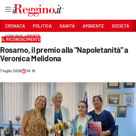
Vai
CRONACA
POLITICA
SANITÀ
AMBIENTE
SOCIETÀ
HOME PAGE
SOCIETÀ
IL RICONOSCIMENTO
Sezioni
Rosarno, il premio alla "Napoletanità" a
CRONACA
Veronica Melidona
POLITICA
7 luglio 2026
19:16
SANITÀ
AMBIENTE
SOCIETÀ
CULTURA
ECONOMIA E LAVORO