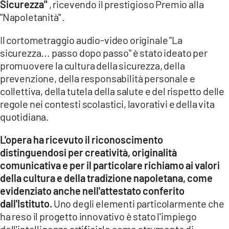
Sicurezza"
, ricevendo il prestigioso Premio alla
"Napoletanità" .
LACITYMAG.IT
Il cortometraggio audio-video originale "La
ILREGGINO.IT
sicurezza... passo dopo passo" è stato ideato per
COSENZACHANNEL.IT
promuovere la cultura della sicurezza, della
prevenzione, della responsabilità personale e
ILVIBONESE.IT
collettiva, della tutela della salute e del rispetto delle
regole nei contesti scolastici, lavorativi e della vita
CATANZAROCHANNEL.IT
quotidiana.
LACAPITALENEWS.IT
L'opera ha ricevuto il riconoscimento
distinguendosi per creatività, originalità
App
comunicativa e per il particolare richiamo ai valori
ANDROID
della cultura e della tradizione napoletana, come
evidenziato anche nell'attestato conferito
APPLE
dall'Istituto.
Uno degli elementi particolarmente che
ha reso il progetto innovativo è stato l'impiego
dell'intelligenza artificiale come strumento di