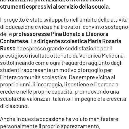
strumenti espressivi al servizio della scuola.
Il progetto è stato sviluppato nell'ambito delle attività
di Educazione civica e ha trovato il convinto sostegno
delle
professoresse Pina Donato e Eleonora
Contartese.
La
dirigente scolastica Maria Rosaria
Russo
ha espresso grande soddisfazione per il
prestigioso risultato ottenuto da Veronica Melidona,
sottolineando come ogni traguardo raggiunto dagli
studenti rappresenta un motivo di orgoglio per
l'intera comunità scolastica. Da sempre vicina ai
propri alunni, li incoraggia, li sostiene e li sprona a
credere nelle proprie capacità, promuovendo una
scuola che valorizza il talento, l'impegno e la crescita
di ciascuno.
Anche in questa occasione ha voluto manifestare
personalmente il proprio apprezzamento,