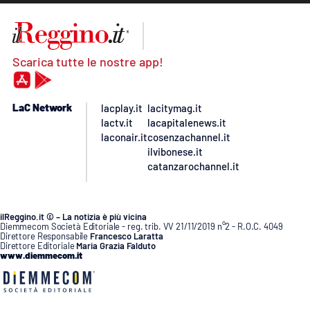
Scarica tutte le nostre app!
LaC Network
lacplay.it
lacitymag.it
lactv.it
lacapitalenews.it
laconair.it
cosenzachannel.it
ilvibonese.it
catanzarochannel.it
ilReggino.it © – La notizia è più vicina
Diemmecom Società Editoriale - reg. trib. VV 21/11/2019 n°2 - R.O.C. 4049
Direttore Responsabile
Francesco Laratta
Direttore Editoriale
Maria Grazia Falduto
www.diemmecom.it