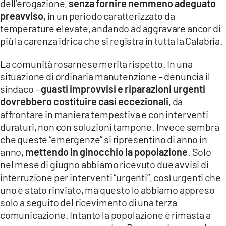
dell’erogazione,
senza fornire nemmeno adeguato
preavviso
, in un periodo caratterizzato da
LACITYMAG.IT
temperature elevate, andando ad aggravare ancor di
ILREGGINO.IT
più la carenza idrica che si registra in tutta la Calabria.
COSENZACHANNEL.IT
La comunità rosarnese merita rispetto. In una
situazione di ordinaria manutenzione – denuncia il
ILVIBONESE.IT
sindaco –
guasti improvvisi e riparazioni urgenti
dovrebbero costituire casi eccezionali
, da
CATANZAROCHANNEL.IT
affrontare in maniera tempestiva e con interventi
duraturi, non con soluzioni tampone. Invece sembra
LACAPITALENEWS.IT
che queste “emergenze” si ripresentino di anno in
anno,
mettendo in ginocchio la popolazione
. Solo
App
nel mese di giugno abbiamo ricevuto due avvisi di
ANDROID
interruzione per interventi “urgenti”, così urgenti che
uno è stato rinviato, ma questo lo abbiamo appreso
APPLE
solo a seguito del ricevimento di una terza
comunicazione. Intanto la popolazione è rimasta a