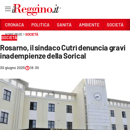
Vai
CRONACA
POLITICA
SANITÀ
AMBIENTE
SOCIETÀ
HOME PAGE
SOCIETÀ
SOCIETÀ
Sezioni
Rosarno, il sindaco Cutrì denuncia gravi
CRONACA
inadempienze della Sorical
POLITICA
30 giugno 2025
18:30
SANITÀ
AMBIENTE
SOCIETÀ
CULTURA
ECONOMIA E LAVORO