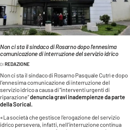
EVENTI
SPORT
Streaming
Non ci sta il sindaco di Rosarno dopo l'ennesima
LAC TV
comunicazione di interruzione del servizio idrico
LAC NETWORK
REDAZIONE
LAC ONAIR
Non ci sta il sindaco di Rosarno Pasquale Cutrì e dopo
l’ennesima comunicazione di interruzione del
LaC
servizio idrico a causa di “interventi urgenti di
Network
riparazione”
denuncia gravi inadempienze da parte
LACPLAY.IT
della Sorical.
LACTV.IT
«La società che gestisce l’erogazione del servizio
idrico persevera, infatti, nell’interruzione continua
LACONAIR.IT