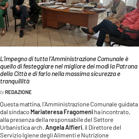
EVENTI
SPORT
Streaming
LAC TV
L’impegno di tutta l’Amministrazione Comunale è
LAC NETWORK
quello di festeggiare nel migliore dei modi la Patrona
della Città e di farlo nella massima sicurezza e
LAC ONAIR
tranquillità
REDAZIONE
LaC
Network
Questa mattina, l’Amministrazione Comunale guidata
LACPLAY.IT
dal sindaco
Mariateresa Fragomeni
ha incontrato,
alla presenza della responsabile del Settore
LACTV.IT
Urbanistica arch.
Angela Alfieri
, il Direttore del
Servizio Igiene degli Alimenti e Nutrizione
LACONAIR.IT