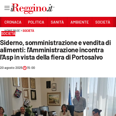
Vai
CRONACA
POLITICA
SANITÀ
AMBIENTE
SOCIETÀ
HOME PAGE
SOCIETÀ
SOCIETÀ
Sezioni
Siderno, somministrazione e vendita di
CRONACA
alimenti: l'Amministrazione incontra
POLITICA
l'Asp in vista della fiera di Portosalvo
SANITÀ
20 agosto 2025
15:00
AMBIENTE
SOCIETÀ
CULTURA
ECONOMIA E LAVORO