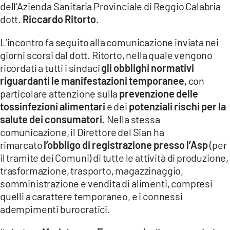
dell’Azienda Sanitaria Provinciale di Reggio Calabria
dott.
Riccardo Ritorto
.
LACITYMAG.IT
ILREGGINO.IT
L’incontro fa seguito alla comunicazione inviata nei
giorni scorsi dal dott. Ritorto, nella quale vengono
COSENZACHANNEL.IT
ricordati a tutti i sindaci
gli obblighi normativi
riguardanti le manifestazioni temporanee
, con
ILVIBONESE.IT
particolare attenzione sulla
prevenzione delle
tossinfezioni alimentari
e dei
potenziali rischi per la
CATANZAROCHANNEL.IT
salute dei consumatori
. Nella stessa
LACAPITALENEWS.IT
comunicazione, il Direttore del Sian ha
rimarcato
l’obbligo di registrazione presso l’Asp
(per
il tramite dei Comuni) di tutte le attività di produzione,
App
trasformazione, trasporto, magazzinaggio,
ANDROID
somministrazione e vendita di alimenti, compresi
quelli a carattere temporaneo, e i connessi
APPLE
adempimenti burocratici.