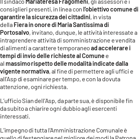
Il sindaco
Mariateresa Fragomeni
, gli assessori e i
consiglieri presenti, in linea con
l’obiettivo comune di
garantire la sicurezza dei cittadini
, in vista
della
Fiera in onore di Maria Santissima di
Portosalvo
, invitano, dunque, le attività interessate a
intraprendere attività di somministrazione e vendita
di alimenti a carattere temporaneo
ad accelerare i
tempi di invio delle richieste al Comune
e
al
massimo
rispetto delle modalità indicate dalla
vigente normativa
, al fine di permettere agli uffici e
all’Asp di esaminare per tempo, e con la dovuta
attenzione, ogni richiesta.
L’ufficio Sian dell’Asp, da parte sua, è disponibile fin
da subito a chiarire ogni dubbio agli esercenti
interessati.
L’impegno di tutta l’Amministrazione Comunale è
quello di festeggiare nel migliore dei modi la Patrona