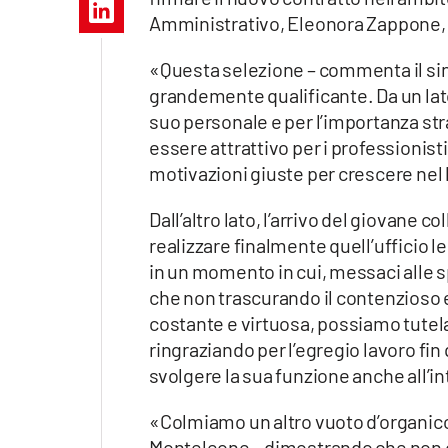
Apple
Amministrativo, Eleonora Zappone, ne
«Questa selezione – commenta il sind
grandemente qualificante. Da un lat
Vai
suo personale e per l’importanza str
essere attrattivo per i professionist
motivazioni giuste per crescere nel 
Dall’altro lato, l’arrivo del giovane c
realizzare finalmente quell’ufficio 
in un momento in cui, messaci alle s
che non trascurando il contenzioso 
costante e virtuosa, possiamo tutela
ringraziando per l’egregio lavoro fin
svolgere la sua funzione anche all’in
«Colmiamo un altro vuoto d’organico
Monteleone – dimostrando che non ci