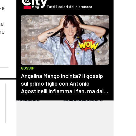
 e
re
he
lacplay.it
lacitymag.it
lactv.it
lacapitalenews.it
laconair.it
cosenzachannel.it
ilvibonese.it
catanzarochannel.it