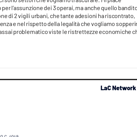
lo per l’assunzione dei 3 operai, ma anche quello bandito
e di 2 vigili urbani, che tante adesioni ha riscontrato,
nza e nel rispetto della legalità che vogliamo sopperi
er assai problematico viste le ristrettezze economiche c
LaC Network
R.O.C. 4049