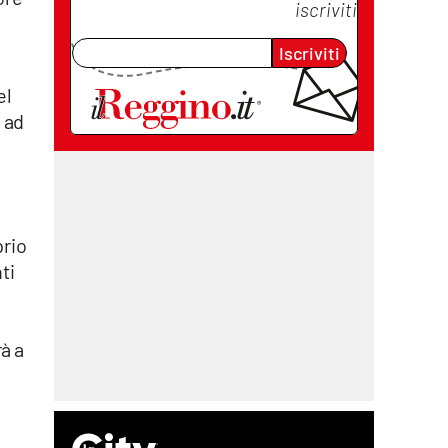
iscriviti
Iscriviti
el
 ad
prio
ti
à a