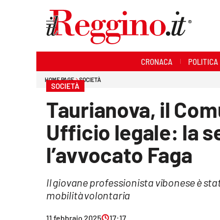
Sezioni
CRONACA
POLITICA
Cronaca
HOME PAGE
SOCIETÀ
SOCIETÀ
Politica
Taurianova, il Com
Sanità
Ufficio legale: la 
Ambiente
l’avvocato Faga
Società
Il giovane professionista vibonese è sta
Cultura
mobilità volontaria
Economia e lavoro
11 febbraio 2025
17:17