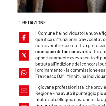
laconair.it
lacitymag.it
REDAZIONE
ilreggino.it
Il Comune ha individuato la nuova f
qualifica di “funzionario avvocato”,
cosenzachannel.it
nel novembre scorso. Tra i professioni
municipio di Taurianova
da altre a
ilvibonese.it
opportunamente aveva scelto di punta
catanzarochannel.it
battuta all’indizione dei concorsi pu
l’ordinamento – la commissione esam
lacapitalenews.it
Francesco D.M. Minniti, ha individua
Il giovane professionista, che prov
App
Regione – ha avuto il punteggio più 
Android
titoli e sul colloquio sostenuto da o
firmare il nuovo contratto nell’ambi