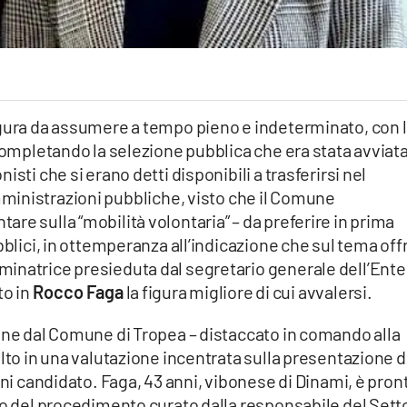
igura da assumere a tempo pieno e indeterminato, con 
 completando la selezione pubblica che era stata avviat
sti che si erano detti disponibili a trasferirsi nel
mministrazioni pubbliche, visto che il Comune
re sulla “mobilità volontaria” – da preferire in prima
bblici, in ottemperanza all’indicazione che sul tema off
inatrice presieduta dal segretario generale dell’Ente
to in
Rocco Faga
la figura migliore di cui avvalersi.
iene dal Comune di Tropea – distaccato in comando alla
alto in una valutazione incentrata sulla presentazione d
gni candidato. Faga, 43 anni, vibonese di Dinami, è pron
to del procedimento curato dalla responsabile del Sett