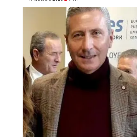
Eventi
Sport
Streaming
LaC TV
Lac Network
LaC OnAir
LaC
Network
lacplay.it
lactv.it