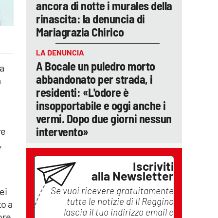
ancora di notte i murales della
rinascita: la denuncia di
Mariagrazia Chirico
LA DENUNCIA
A Bocale un puledro morto
la
abbandonato per strada, i
a
residenti: «L'odore è
insopportabile e oggi anche i
vermi. Dopo due giorni nessun
intervento»
re
,
Iscriviti
alla Newsletter
Se vuoi ricevere gratuitamente
ei
tutte le notizie di
Il Reggino
to a
lascia il tuo indirizzo email e
ore