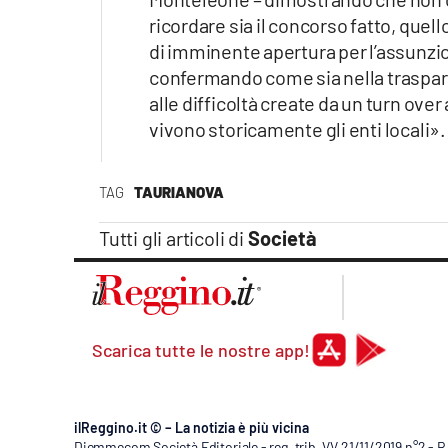
ricordare sia il concorso fatto, quel
di imminente apertura per l’assunzion
confermando come sia nella traspare
alle difficoltà create da un turn ov
vivono storicamente gli enti locali».
TAG
TAURIANOVA
Tutti gli articoli di
Società
Scarica tutte le nostre app!
ilReggino.it © – La notizia è più vicina
Diemmecom Società Editoriale - reg. trib. VV 21/11/2019 n°2 - 