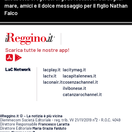
Scarica tutte le nostre app!
LaC Network
lacplay.it
lacitymag.it
lactv.it
lacapitalenews.it
laconair.it
cosenzachannel.it
ilvibonese.it
catanzarochannel.it
ilReggino.it © – La notizia è più vicina
Diemmecom Società Editoriale - reg. trib. VV 21/11/2019 n°2 - R.O.C. 4049
Direttore Responsabile
Francesco Laratta
Direttore Editoriale
Maria Grazia Falduto