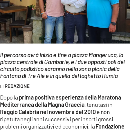
EVENTI
SPORT
Streaming
LAC TV
Il percorso avrà inizio e fine a piazza Mangeruca, la
LAC NETWORK
piazza centrale di Gambarie, e i due opposti poli del
circuito podistico saranno nella zona picnic della
LAC ONAIR
Fontana di Tre Aie e in quella del laghetto Rumia
REDAZIONE
LaC
Network
Dopo la
prima positiva esperienza della Maratona
LACPLAY.IT
Mediterranea della Magna Graecia
, tenutasi in
Reggio Calabria nel novembre del 2010
e non
LACTV.IT
ripetuta negli anni successivi per insorti grossi
problemi organizzativi ed economici, la
Fondazione
LACONAIR.IT