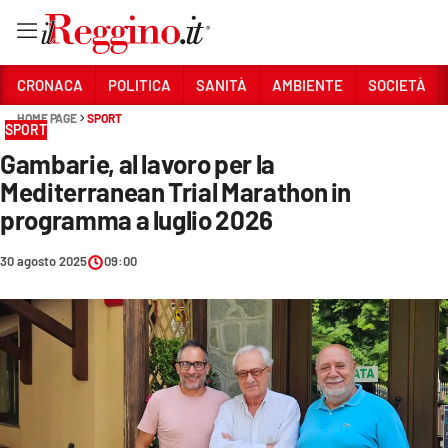
Vai
CRONACA
POLITICA
SANITÀ
AMBIENTE
SOCIETÀ
HOME PAGE
SPORT
SPORT
Sezioni
Gambarie, al lavoro per la
CRONACA
Mediterranean Trial Marathon in
POLITICA
programma a luglio 2026
SANITÀ
30 agosto 2025
09:00
AMBIENTE
SOCIETÀ
CULTURA
ECONOMIA E LAVORO