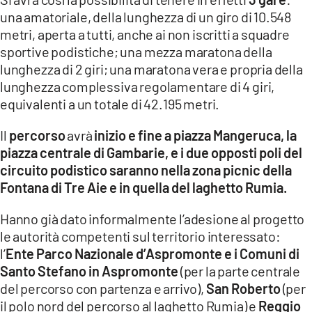
una amatoriale, della lunghezza di un giro di 10.548
metri, aperta a tutti, anche ai non iscritti a squadre
sportive podistiche; una mezza maratona della
lunghezza di 2 giri; una maratona vera e propria della
lunghezza complessiva regolamentare di 4 giri,
equivalenti a un totale di 42.195 metri.
Il
percorso
avrà
inizio e fine a piazza Mangeruca, la
piazza centrale di Gambarie, e i due opposti poli del
circuito podistico saranno nella zona picnic della
Fontana di Tre Aie e in quella del laghetto Rumia.
Hanno già dato informalmente l’adesione al progetto
le autorità competenti sul territorio interessato:
l’
Ente Parco Nazionale d’Aspromonte e i Comuni di
Santo Stefano in Aspromonte
(per la parte centrale
del percorso con partenza e arrivo),
San Roberto
(per
il polo nord del percorso al laghetto Rumia) e
Reggio