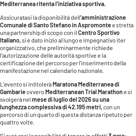
Mediterranea ritenta l’iniziativa sportiva.
LACITYMAG.IT
Assicuratasi la disponibilità dell
‘amministrazione
ILREGGINO.IT
Comunale di Santo Stefano in Aspromonte
e stretta
una partnership di scopo con il
Centro Sportivo
COSENZACHANNEL.IT
Italiano,
si è dato inizio al lungo e impegnativo iter
organizzativo, che preliminarmente richiede
ILVIBONESE.IT
l’autorizzazione delle autorità sportive e la
certificazione del percorso per l’inserimento della
CATANZAROCHANNEL.IT
manifestazione nel calendario nazionale.
LACAPITALENEWS.IT
L’evento si intitolerà
Maratona Mediterranea di
Gambarie
ovvero
Mediterranean Trial Marathon
e si
App
svolgerà nel
mese di luglio del 2026 su una
ANDROID
lunghezza complessiva di 42.195 metri,
con un
percorso di un quarto di questa distanza ripetuto per
APPLE
quattro volte.
Si avrà così la possibilità di tenere in effetti
3 gare
: