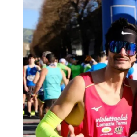
Eventi
Sport
Streaming
LaC TV
Lac Network
LaC OnAir
LaC
Network
lacplay.it
lactv.it