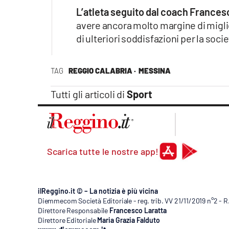
Apple
L’atleta seguito dal coach Frances
avere ancora molto margine di migl
di ulteriori soddisfazioni per la socie
Vai
TAG
REGGIO CALABRIA ·
MESSINA
Tutti gli articoli di
Sport
Scarica tutte le nostre app!
ilReggino.it © – La notizia è più vicina
Diemmecom Società Editoriale - reg. trib. VV 21/11/2019 n°2 - 
Direttore Responsabile
Francesco Laratta
Direttore Editoriale
Maria Grazia Falduto