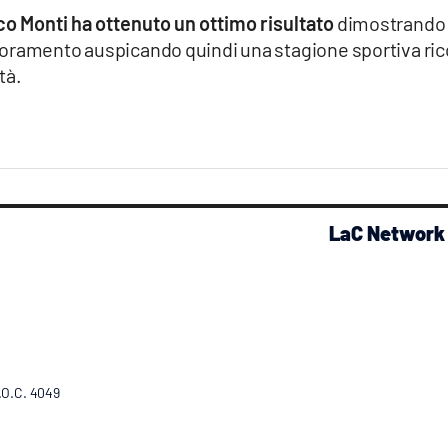
co Monti ha ottenuto un ottimo risultato
dimostrando 
ioramento auspicando quindi una stagione sportiva ric
tà.
LaC Network
R.O.C. 4049