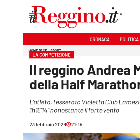
Sezioni
CRONACA
POLITICA
Cronaca
HOME PAGE
SPORT
LA COMPETIZIONE
Politica
Il reggino Andrea 
Sanità
della Half Maratho
Ambiente
L’atleta, tesserato Violetta Club Lamezi
Società
1h16’14” nonostante il forte vento
Cultura
23 febbraio 2026
21:15
Economia e lavoro