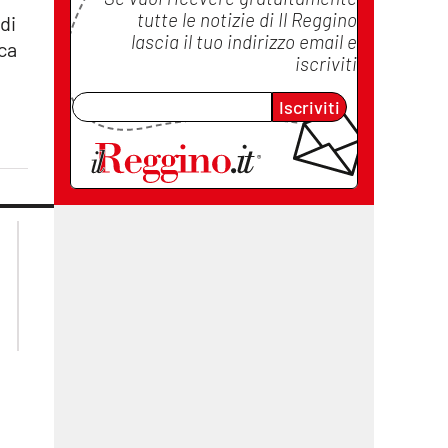
tutte le notizie di
Il Reggino
di
lascia il tuo indirizzo email e
ca
iscriviti
Iscriviti
lacplay.it
lacitymag.it
lactv.it
lacapitalenews.it
laconair.it
cosenzachannel.it
ilvibonese.it
catanzarochannel.it