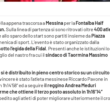
lla appena trascorsa a
Messina
per la
Fontalba Half
un.
Sulla linea di partenza si sono ritrovati oltre
400 atle
 allo sparo dello start sono partiti insieme da
Piazza
nica di sport. L’evento è stato organizzato dalla
tto l’egida della Fidal
. Presenti anche le istituzioni lo
lio del nastro fra cui il
sindaco di Taormina Massimo
i è distribuito in pieno centro storico su un circuito
 vincere è stato l’atleta messinese Riccardo Pavone in
n 1h14’58” ed a seguire
il reggino Andrea Meduri
me che ottiene il terzo posto assoluto in 1h16’14”
edito agli atleti di poter migliorare ulteriormente il cr