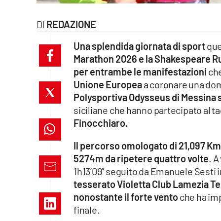
laconair.it
REDAZIONE
lacitymag.it
Una splendida giornata di sport
que
Marathon 2026 e la Shakespeare R
ilreggino.it
per entrambe le manifestazioni
che
Unione Europea
a coronare una dome
cosenzachannel.it
Polysportiva Odysseus di Messina so
ilvibonese.it
siciliane che hanno partecipato al tag
Finocchiaro.
catanzarochannel.it
Il percorso omologato di 21,097 Km s
lacapitalenews.it
5274m da ripetere quattro volte
. A
1h13’09” seguito da Emanuele Sesti i
tesserato Violetta Club Lamezia Ter
App
nonostante il forte vento
che ha imp
Android
finale.