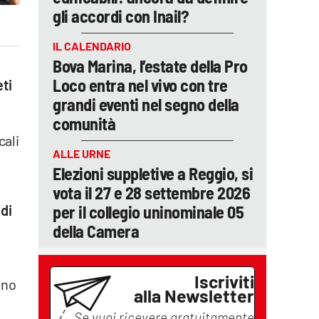
gli accordi con Inail?
IL CALENDARIO
Bova Marina, l’estate della Pro
Loco entra nel vivo con tre
ti
grandi eventi nel segno della
comunità
cali
ALLE URNE
Elezioni suppletive a Reggio, si
vota il 27 e 28 settembre 2026
per il collegio uninominale 05
 di
della Camera
Iscriviti
ono
alla Newsletter
Se vuoi ricevere gratuitamente