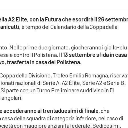
lla A2 Elite, con la Futura che esordirà il 26 settemb
Canicattì,
è tempo del Calendario della Coppa della
to. Nelle prime due giornate, giocheranno i giallo-blu
ese e contro il Polistena.
Il 13 settembre sfida in casa
o, trasferta in casa del Polistena.
la Coppa della Divisione, Trofeo Emilia Romagna, riserva
nati nazionali di Serie A, A2 Élite, Serie A2 e Serie B.
 Si parte con un Turno Preliminare suddiviso in 51
riangolari.
te accederanno ai trentaduesimi di finale
, che
casa della squadra di categoria inferiore, nel caso di
società con maggiore anzianità federale. Sedicesimi,