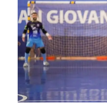
Eventi
Sport
Streaming
LaC TV
Lac Network
LaC OnAir
LaC
Network
lacplay.it
lactv.it