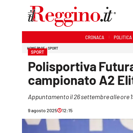
Sezioni
CRONACA
POLITICA
Cronaca
HOME PAGE
SPORT
SPORT
Politica
Polisportiva Futura
Sanità
campionato A2 Elit
Ambiente
Appuntamento il 26 settembre alle ore 1
Società
9 agosto 2025
12:15
Cultura
Economia e lavoro