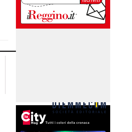
lacplay.it
lacitymag.it
lactv.it
lacapitalenews.it
laconair.it
cosenzachannel.it
ilvibonese.it
catanzarochannel.it