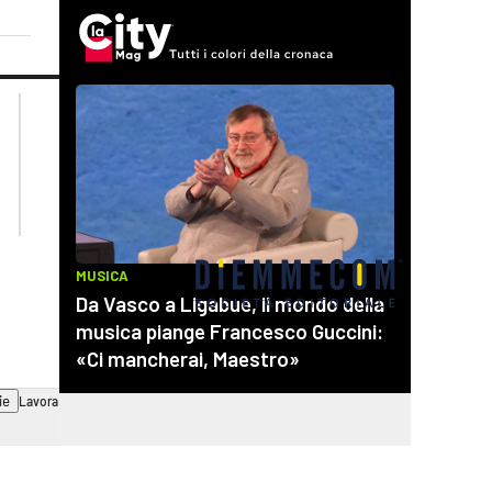
lacplay.it
lacitymag.it
lactv.it
lacapitalenews.it
laconair.it
cosenzachannel.it
ilvibonese.it
catanzarochannel.it
ie
Lavora con noi