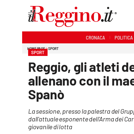
Sezioni
CRONACA
POLITICA
Cronaca
HOME PAGE
SPORT
SPORT
Politica
Reggio, gli atleti 
Sanità
allenano con il ma
Ambiente
Spanò
Società
La sessione, presso la palestra del Grupp
Cultura
dall'attuale esponente dell'Arma dei Car
giovanile di lotta
Economia e lavoro