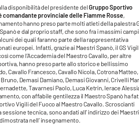
 alla disponibilità del presidente del
Gruppo Sportivo
ché comandante provinciale delle Fiamme Rosse
,
namento hanno preso parte molti atleti della palestra 
 Spanò e dal proprio staff, che sono fra i massimi camp
 alcuni dei quali faranno parte della rappresentativa
ati europei. Infatti, grazie ai Maestri Spanò, il GS Vigil
così come l’Accademia del Maestro Cavallo, per altre
portiva, hanno preso parte allo storico e bellissimo
redo, Cavallo Francesco, Cavallo Nicola, Cotrona Matteo,
 Bruno, Demasi Damiano, Demasi Giovanni, Crivelli Mar
ernadette, Tavarnesi Paolo, Luca Ketrin, Ierace Alessi
namento, con affabile gentilezza il Maestro Spanò ha fa
rtivo Vigili del Fuoco al Maestro Cavallo. Scroscianti
lla sessione tecnica, sono andati all’ indirizzo dei Maestr
ra dimostrata nell’ insegnamento.