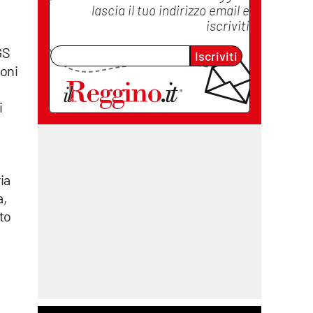
lascia il tuo indirizzo email e
iscriviti
GS
Iscriviti
ioni
i
ia
a,
tto
i