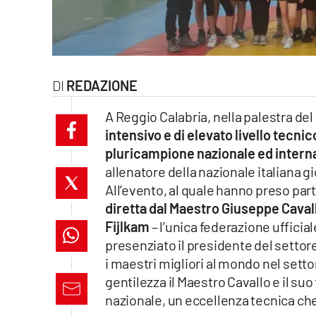
laconair.it
lacitymag.it
REDAZIONE
ilreggino.it
A Reggio Calabria, nella palestra del
cosenzachannel.it
intensivo e di elevato livello tecnic
pluricampione nazionale ed intern
ilvibonese.it
allenatore della nazionale italiana gio
catanzarochannel.it
All’evento, al quale hanno preso parte
diretta dal Maestro Giuseppe Caval
lacapitalenews.it
Fijlkam
– l’unica federazione ufficiale
presenziato il presidente del setto
i maestri migliori al mondo nel setto
App
gentilezza il Maestro Cavallo e il su
Android
nazionale, un eccellenza tecnica che 