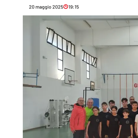
Eventi
20 maggio 2025
19:15
Sport
Streaming
LaC TV
Lac Network
LaC OnAir
LaC
Network
lacplay.it
lactv.it