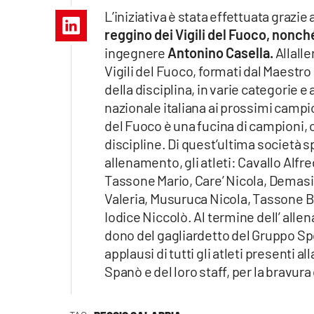
Apple
L’iniziativa è stata effettuata grazie
reggino dei Vigili del Fuoco, non
ingegnere
Antonino Casella.
Allalle
Vigili del Fuoco, formati dal Maestro
Vai
della disciplina, in varie categorie e
nazionale italiana ai prossimi campion
del Fuoco è una fucina di campioni, 
discipline. Di quest’ultima società s
allenamento, gli atleti: Cavallo Alf
Tassone Mario, Care’ Nicola, Demasi
Valeria, Musuruca Nicola, Tassone B
Iodice Niccolò. Al termine dell’ alle
dono del gagliardetto del Gruppo Spo
applausi di tutti gli atleti presenti a
Spanò e del loro staff, per la bravu