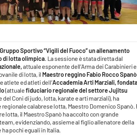
Gruppo Sportivo “Vigili del Fuoco” un allenamento
o di lotta olimpica
. La sessione è stata diretta dal
azionale,
attuale esponente dell’Arma dei Carabinieri e
vanile di lotta, il
Maestro reggino Fabio Rocco Spanò
 atlete ed atleti dell’
Accademia Arti Marziali, fondata
lo
(attuale
fiduciario regionale del settore Jujitsu
 del Coni di judo, lotta, karate e arti marziali), ha
re regionale calabrese lotta, Maestro Domenico Spanò. 
re lotta, il Maestro Spanò ha accolto con grande
o team, evidenziando, assieme al figlio allenatore della
ha pochi eguali in Italia.