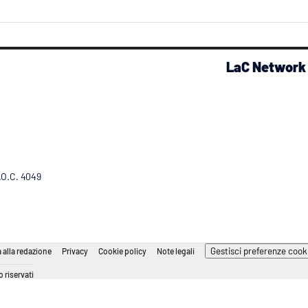
LaC Network
R.O.C. 4049
Gestisci preferenze cook
 alla redazione
Privacy
Cookie policy
Note legali
 riservati