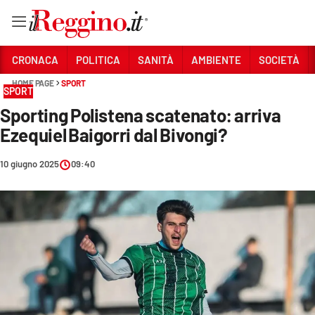
Vai
CRONACA
POLITICA
SANITÀ
AMBIENTE
SOCIETÀ
HOME PAGE
SPORT
SPORT
Sezioni
Sporting Polistena scatenato: arriva
CRONACA
Ezequiel Baigorri dal Bivongi?
POLITICA
10 giugno 2025
09:40
SANITÀ
AMBIENTE
SOCIETÀ
CULTURA
ECONOMIA E LAVORO