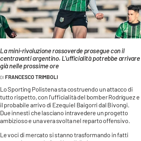
EVENTI
SPORT
Streaming
La mini-rivoluzione rossoverde prosegue con il
LAC TV
centravanti argentino. L’ufficialità potrebbe arrivare
LAC NETWORK
già nelle prossime ore
FRANCESCO TRIMBOLI
LAC ONAIR
Lo Sporting Polistena sta costruendo un attacco di
LaC
tutto rispetto, con l’ufficialità del bomber Rodríguez e
Network
il probabile arrivo di Ezequiel Baigorri dal Bivongi.
LACPLAY.IT
Due innesti che lasciano intravedere un progetto
ambizioso e una vera svolta nel reparto offensivo.
LACTV.IT
Le voci di mercato si stanno trasformando in fatti
LACONAIR.IT