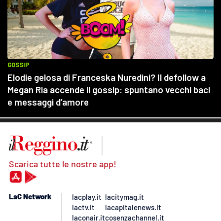
Scarica tutte le nostre app!
LaC Network
lacplay.it
lacitymag.it
lactv.it
lacapitalenews.it
laconair.it
cosenzachannel.it