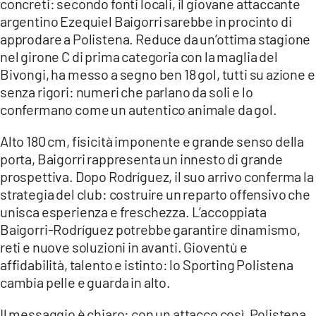
concreti: secondo fonti locali, il giovane attaccante
argentino Ezequiel Baigorri sarebbe in procinto di
LACITYMAG.IT
approdare a Polistena. Reduce da un’ottima stagione
nel girone C di prima categoria con la maglia del
ILREGGINO.IT
Bivongi, ha messo a segno ben 18 gol, tutti su azione e
COSENZACHANNEL.IT
senza rigori: numeri che parlano da soli e lo
confermano come un autentico animale da gol.
ILVIBONESE.IT
Alto 180 cm, fisicità imponente e grande senso della
CATANZAROCHANNEL.IT
porta, Baigorri rappresenta un innesto di grande
prospettiva. Dopo Rodríguez, il suo arrivo conferma la
LACAPITALENEWS.IT
strategia del club: costruire un reparto offensivo che
unisca esperienza e freschezza. L’accoppiata
App
Baigorri-Rodríguez potrebbe garantire dinamismo,
ANDROID
reti e nuove soluzioni in avanti. Gioventù e
affidabilità, talento e istinto: lo Sporting Polistena
APPLE
cambia pelle e guarda in alto.
Il messaggio è chiaro: con un attacco così, Polistena