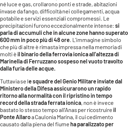
né luce e gas, crollarono ponti e strade, abitazioni
LACITYMAG.IT
invase da fango, difficoltà nei collegamenti, acqua
potabile e servizi essenziali compromessi. Le
ILREGGINO.IT
precipitazioni furono eccezionalmente intense:
si
parla di accumuli che in alcune zone hanno superato
COSENZACHANNEL.IT
600 mm in poco più di 48 ore
. L’immagine simbolo
che più di altre è rimasta impressa nella memoria di
ILVIBONESE.IT
molti è
il binario della ferrovia ionica all’altezza di
CATANZAROCHANNEL.IT
Marinella di Ferruzzano sospeso nel vuoto travolto
dalla furia delle acque.
LACAPITALENEWS.IT
Tuttavia se l
e squadre del Genio Militare inviate dal
Ministero della Difesa assicurarono un rapido
App
ritorno alla normalità con il ripristino in tempo
ANDROID
record della strada ferrata ionica
, non è invece
bastato lo stesso tempo all’Anas per ricostruire
il
APPLE
Ponte Allaro
a Caulonia Marina, il cui cedimento
causato dalla piena del fiume
ha paralizzato per