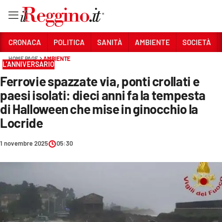
Vai
CRONACA
POLITICA
SANITÀ
AMBIENTE
SOCIETÀ
HOME PAGE
AMBIENTE
L’ANNIVERSARIO
Sezioni
Ferrovie spazzate via, ponti crollati e
CRONACA
paesi isolati: dieci anni fa la tempesta
POLITICA
di Halloween che mise in ginocchio la
Locride
SANITÀ
1 novembre 2025
05:30
AMBIENTE
SOCIETÀ
CULTURA
ECONOMIA E LAVORO