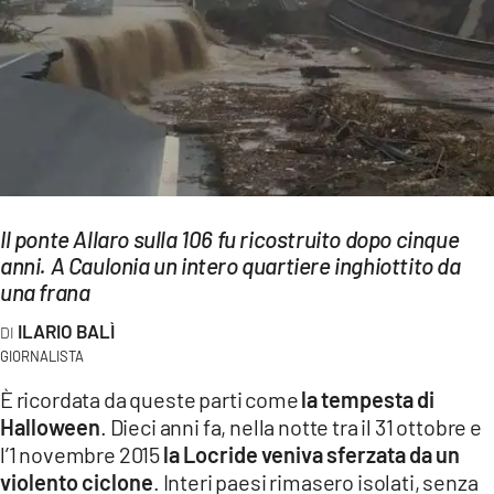
EVENTI
SPORT
Streaming
LAC TV
LAC NETWORK
Il ponte Allaro sulla 106 fu ricostruito dopo cinque
anni. A Caulonia un intero quartiere inghiottito da
LAC ONAIR
una frana
ILARIO BALÌ
LaC
Network
GIORNALISTA
LACPLAY.IT
È ricordata da queste parti come
la tempesta di
Halloween
. Dieci anni fa, nella notte tra il 31 ottobre e
LACTV.IT
l’1 novembre 2015
la Locride veniva sferzata da un
violento ciclone
. Interi paesi rimasero isolati, senza
LACONAIR.IT