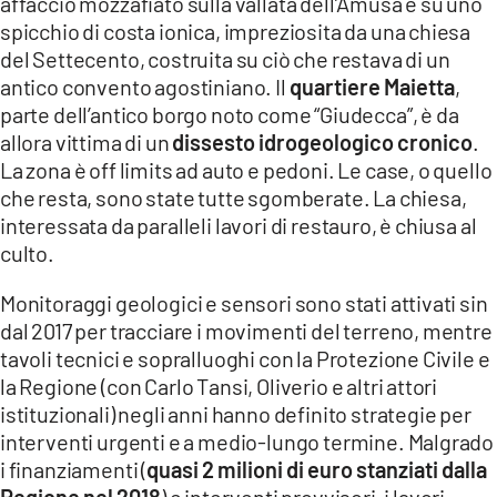
affaccio mozzafiato sulla vallata dell’Amusa e su uno
spicchio di costa ionica, impreziosita da una chiesa
del Settecento, costruita su ciò che restava di un
antico convento agostiniano. Il
quartiere Maietta
,
parte dell’antico borgo noto come “Giudecca”, è da
allora vittima di un
dissesto idrogeologico cronico
.
La zona è off limits ad auto e pedoni. Le case, o quello
che resta, sono state tutte sgomberate. La chiesa,
interessata da paralleli lavori di restauro, è chiusa al
culto.
Monitoraggi geologici e sensori sono stati attivati sin
dal 2017 per tracciare i movimenti del terreno, mentre
tavoli tecnici e sopralluoghi con la Protezione Civile e
la Regione (con Carlo Tansi, Oliverio e altri attori
istituzionali) negli anni hanno definito strategie per
interventi urgenti e a medio-lungo termine. Malgrado
i finanziamenti (
quasi 2 milioni di euro stanziati dalla
Regione nel 2018
) e interventi provvisori, i lavori