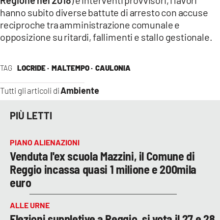
hanno subito diverse battute di arresto con accuse
reciproche tra amministrazione comunale e
opposizione su ritardi, fallimenti e stallo gestionale.
TAG
LOCRIDE ·
MALTEMPO ·
CAULONIA
Ambiente
Tutti gli articoli di
PIÙ LETTI
PIANO ALIENAZIONI
Venduta l'ex scuola Mazzini, il Comune di
Reggio incassa quasi 1 milione e 200mila
euro
ALLE URNE
Elezioni suppletive a Reggio, si vota il 27 e 28