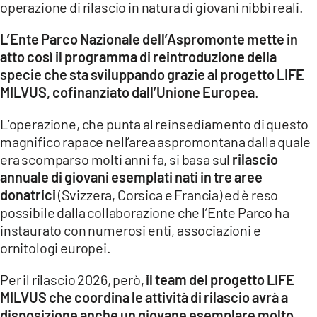
operazione di rilascio in natura di giovani nibbi reali.
LACITYMAG.IT
L’Ente Parco Nazionale dell’Aspromonte mette in
ILREGGINO.IT
atto così il programma di reintroduzione della
specie che sta sviluppando grazie al progetto LIFE
COSENZACHANNEL.IT
MILVUS, cofinanziato dall’Unione Europea
.
ILVIBONESE.IT
L’operazione, che punta al reinsediamento di questo
magnifico rapace nell’area aspromontana dalla quale
CATANZAROCHANNEL.IT
era scomparso molti anni fa, si basa sul
rilascio
annuale di giovani esemplati nati in tre aree
LACAPITALENEWS.IT
donatrici
(Svizzera, Corsica e Francia) ed è reso
possibile dalla collaborazione che l’Ente Parco ha
App
instaurato con numerosi enti, associazioni e
ANDROID
ornitologi europei.
APPLE
Per il rilascio 2026, però,
il team del progetto LIFE
MILVUS che coordina le attività di rilascio avrà a
disposizione anche un giovane esemplare molto