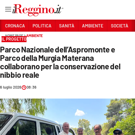
Vai
CRONACA
POLITICA
SANITÀ
AMBIENTE
SOCIETÀ
HOME PAGE
AMBIENTE
IL PROGETTO
Sezioni
Parco Nazionale dell’Aspromonte e
CRONACA
Parco della Murgia Materana
POLITICA
collaborano per la conservazione del
nibbio reale
SANITÀ
6 luglio 2026
08:36
AMBIENTE
SOCIETÀ
CULTURA
ECONOMIA E LAVORO