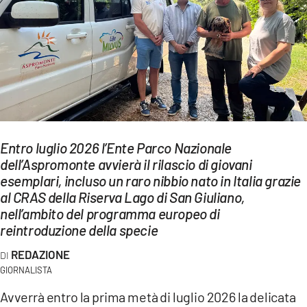
EVENTI
SPORT
Streaming
LAC TV
LAC NETWORK
Entro luglio 2026 l’Ente Parco Nazionale
dell’Aspromonte avvierà il rilascio di giovani
LAC ONAIR
esemplari, incluso un raro nibbio nato in Italia grazie
al CRAS della Riserva Lago di San Giuliano,
LaC
nell’ambito del programma europeo di
Network
reintroduzione della specie
LACPLAY.IT
REDAZIONE
GIORNALISTA
LACTV.IT
Avverrà entro la prima metà di luglio 2026 la delicata
LACONAIR.IT