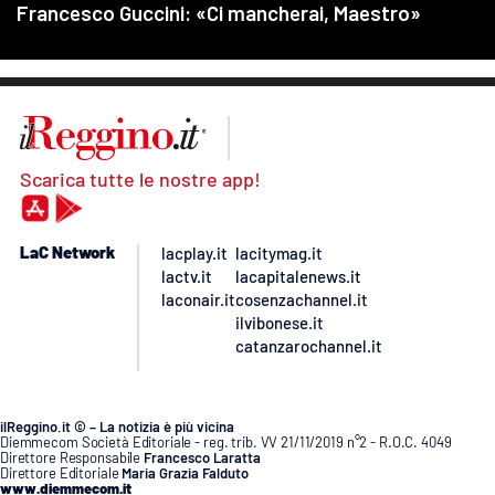
Scarica tutte le nostre app!
LaC Network
lacplay.it
lacitymag.it
lactv.it
lacapitalenews.it
laconair.it
cosenzachannel.it
ilvibonese.it
catanzarochannel.it
ilReggino.it © – La notizia è più vicina
Diemmecom Società Editoriale - reg. trib. VV 21/11/2019 n°2 - R.O.C. 4049
Direttore Responsabile
Francesco Laratta
Direttore Editoriale
Maria Grazia Falduto
www.diemmecom.it