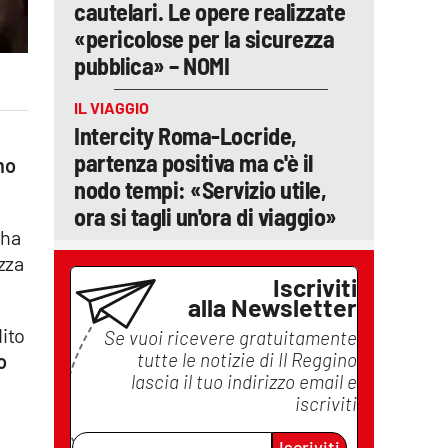
cautelari. Le opere realizzate
«pericolose per la sicurezza
pubblica» – NOMI
IL VIAGGIO
Intercity Roma-Locride,
partenza positiva ma c'è il
no
nodo tempi: «Servizio utile,
ora si tagli un'ora di viaggio»
 ha
zza
Iscriviti
alla Newsletter
dito
Se vuoi ricevere gratuitamente
tutte le notizie di
Il Reggino
o
lascia il tuo indirizzo email e
iscriviti
Iscriviti