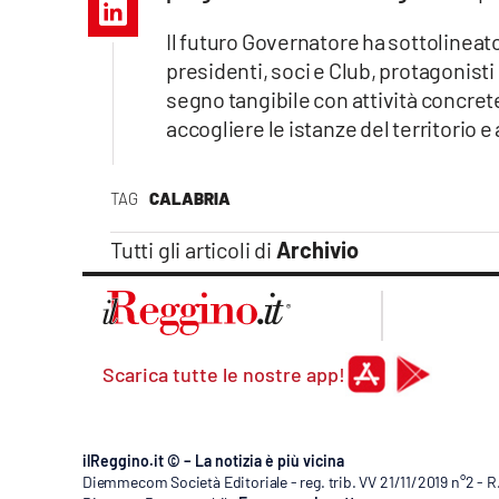
Apple
Il futuro Governatore ha sottolineat
presidenti, soci e Club, protagonisti
segno tangibile con attività concrete
accogliere le istanze del territorio e
Vai
TAG
CALABRIA
Tutti gli articoli di
Archivio
Scarica tutte le nostre app!
ilReggino.it © – La notizia è più vicina
Diemmecom Società Editoriale - reg. trib. VV 21/11/2019 n°2 - 