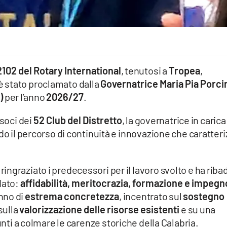
102 del Rotary International
, tenutosi a
Tropea
,
è stato proclamato dalla
Governatrice Maria Pia Porci
)
per l’anno
2026/27
.
 soci dei
52 Club del Distretto
, la governatrice in carica
do il percorso di continuità e innovazione che caratteri
ngraziato i predecessori per il lavoro svolto e ha riba
dato:
affidabilità, meritocrazia, formazione e impegn
nno di
estrema concretezza
, incentrato sul
sostegno
 sulla
valorizzazione delle risorse esistenti
e su una
nti a colmare le carenze storiche della Calabria.