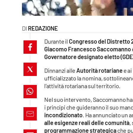
laconair.it
lacitymag.it
REDAZIONE
ilreggino.it
Durante il
Congresso del Distretto 2
Giacomo Francesco Saccomanno
cosenzachannel.it
Governatore designato eletto (GDE
ilvibonese.it
Dinnanzi alle
Autorità rotariane
e ai
ufficializzato la nomina, sottolinean
catanzarochannel.it
l’attività rotariana sul territorio.
lacapitalenews.it
Nel suo intervento, Saccomanno ha ri
i principi che guideranno il suo man
App
incondizionato
. Ha annunciato un a
alle esigenze reali delle comunità
,
Android
programmazione strategica
che pu