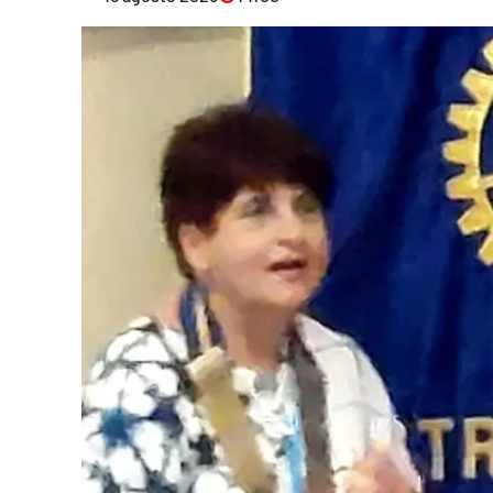
Eventi
Sport
Streaming
LaC TV
Lac Network
LaC OnAir
LaC
Network
lacplay.it
lactv.it