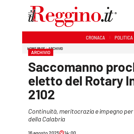
Sezioni
CRONACA
POLITICA
Cronaca
HOME PAGE
ARCHIVIO
ARCHIVIO
Politica
Saccomanno procl
Sanità
eletto del Rotary I
Ambiente
2102
Società
Continuità, meritocrazia e impegno per 
Cultura
della Calabria
Economia e lavoro
16 agosto 2025
14:00