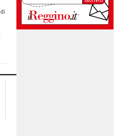
di
.
lacplay.it
lacitymag.it
lactv.it
lacapitalenews.it
laconair.it
cosenzachannel.it
ilvibonese.it
catanzarochannel.it