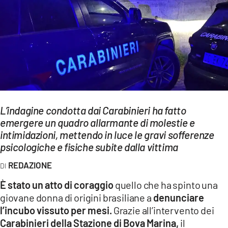
EVENTI
SPORT
Streaming
LAC TV
LAC NETWORK
L’indagine condotta dai Carabinieri ha fatto
emergere un quadro allarmante di molestie e
LAC ONAIR
intimidazioni, mettendo in luce le gravi sofferenze
psicologiche e fisiche subite dalla vittima
LaC
Network
REDAZIONE
LACPLAY.IT
È stato un atto di coraggio
quello che ha spinto una
giovane donna di origini brasiliane a
denunciare
LACTV.IT
l’incubo vissuto per mesi.
Grazie all’intervento dei
Carabinieri della Stazione di Bova Marina,
il
LACONAIR.IT