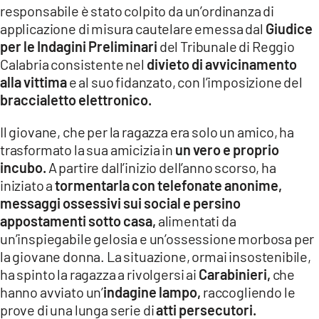
responsabile è stato colpito da un’ordinanza di
LACITYMAG.IT
applicazione di misura cautelare emessa dal
Giudice
per le Indagini Preliminari
del Tribunale di Reggio
ILREGGINO.IT
Calabria consistente nel
divieto di avvicinamento
alla vittima
e al suo fidanzato, con l’imposizione del
COSENZACHANNEL.IT
braccialetto elettronico.
ILVIBONESE.IT
Il giovane, che per la ragazza era solo un amico, ha
CATANZAROCHANNEL.IT
trasformato la sua amicizia in
un vero e proprio
incubo.
A partire dall’inizio dell’anno scorso, ha
LACAPITALENEWS.IT
iniziato a
tormentarla con telefonate anonime,
messaggi ossessivi sui social e persino
appostamenti sotto casa,
alimentati da
App
un’inspiegabile gelosia e un’ossessione morbosa per
ANDROID
la giovane donna. La situazione, ormai insostenibile,
ha spinto la ragazza a rivolgersi ai
Carabinieri,
che
APPLE
hanno avviato un’
indagine lampo,
raccogliendo le
prove di una lunga serie di
atti persecutori.