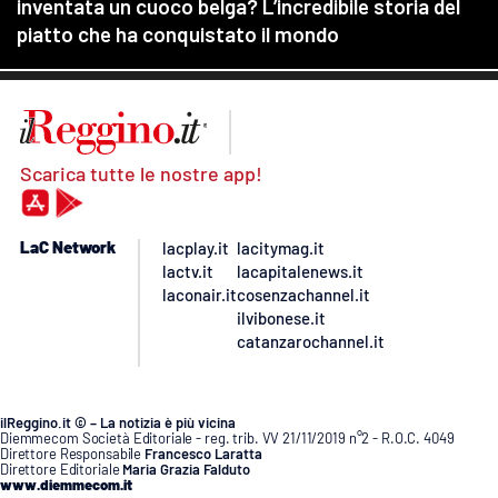
Scarica tutte le nostre app!
LaC Network
lacplay.it
lacitymag.it
lactv.it
lacapitalenews.it
laconair.it
cosenzachannel.it
ilvibonese.it
catanzarochannel.it
ilReggino.it © – La notizia è più vicina
Diemmecom Società Editoriale - reg. trib. VV 21/11/2019 n°2 - R.O.C. 4049
Direttore Responsabile
Francesco Laratta
Direttore Editoriale
Maria Grazia Falduto
www.diemmecom.it