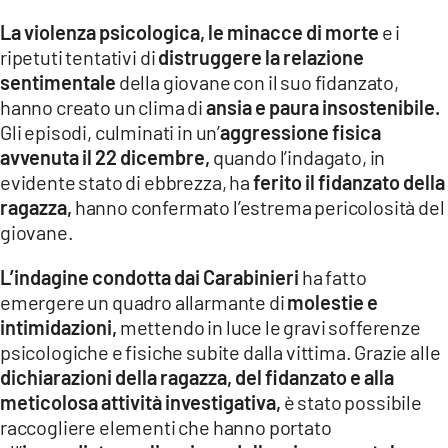
La violenza psicologica, le minacce di morte
e i
ripetuti tentativi di
distruggere la relazione
sentimentale
della giovane con il suo fidanzato,
hanno creato un clima di
ansia e paura insostenibile.
Gli episodi, culminati in un’
aggressione fisica
avvenuta il 22 dicembre,
quando l’indagato, in
evidente stato di ebbrezza, ha
ferito il fidanzato della
ragazza,
hanno confermato l’estrema pericolosità del
giovane.
L’indagine condotta dai Carabinieri
ha fatto
emergere un quadro allarmante di
molestie e
intimidazioni,
mettendo in luce le gravi sofferenze
psicologiche e fisiche subite dalla vittima. Grazie alle
dichiarazioni della ragazza, del fidanzato e alla
meticolosa attività investigativa,
è stato possibile
raccogliere elementi che hanno portato