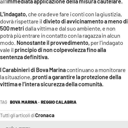
all’
immediata applicazione della misura cautelare.
L’indagato,
che ora deve fare i conti con la giustizia,
dovrà rispettare il
divieto di avvicinamento a meno di
500 metri
dalla vittima e dal suo ambiente, e non
potrà più entrare in contatto con la ragazza in alcun
modo.
Nonostante il provvedimento,
per l’indagato
vale il
principio di non colpevolezza fino alla
sentenza definitiva.
I Carabinieri di Bova Marina
continuano a monitorare
la situazione,
pronti a garantire la protezione della
vittima e l’intera sicurezza della comunità.
TAG
BOVA MARINA ·
REGGIO CALABRIA
Cronaca
Tutti gli articoli di