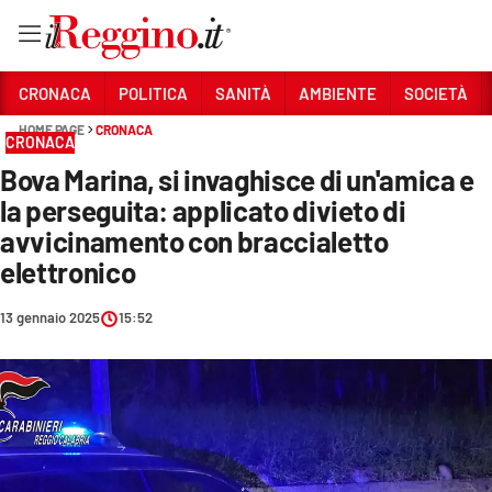
Vai
CRONACA
POLITICA
SANITÀ
AMBIENTE
SOCIETÀ
HOME PAGE
CRONACA
CRONACA
Sezioni
Bova Marina, si invaghisce di un'amica e
CRONACA
la perseguita: applicato divieto di
POLITICA
avvicinamento con braccialetto
elettronico
SANITÀ
13 gennaio 2025
15:52
AMBIENTE
SOCIETÀ
CULTURA
ECONOMIA E LAVORO