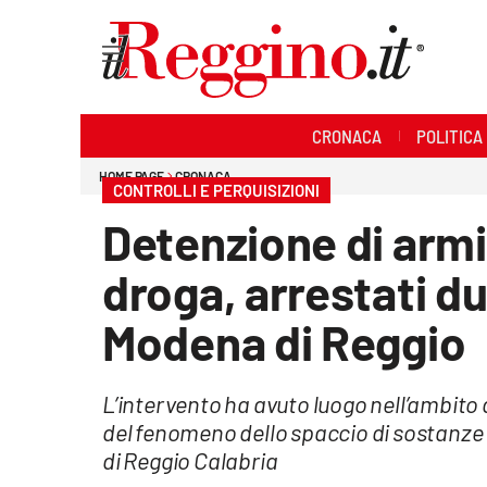
Sezioni
CRONACA
POLITICA
Cronaca
HOME PAGE
CRONACA
CONTROLLI E PERQUISIZIONI
Politica
Detenzione di arm
Sanità
droga, arrestati du
Ambiente
Modena di Reggio
Società
L’intervento ha avuto luogo nell’ambito 
Cultura
del fenomeno dello spaccio di sostanze 
di Reggio Calabria
Economia e lavoro