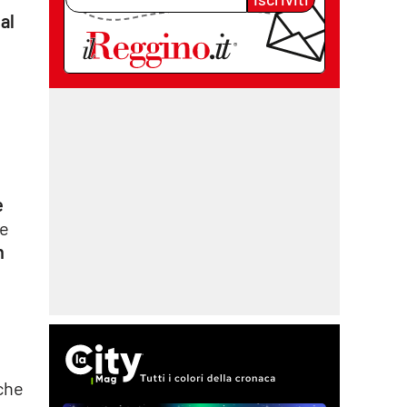
al
e
le
n
 che