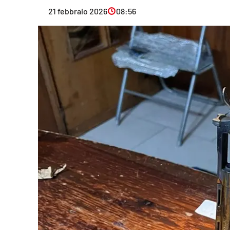
Eventi
21 febbraio 2026
08:56
Sport
Streaming
LaC TV
Lac Network
LaC OnAir
LaC
Network
lacplay.it
lactv.it