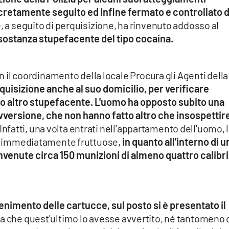
iscretamente seguito ed infine fermato e controllato d
e, a seguito di perquisizione, ha rinvenuto addosso al
sostanza stupefacente del tipo cocaina.
on il coordinamento della locale Procura gli Agenti della
quisizione anche al suo domicilio, per verificare
ato altro stupefacente.
L'uomo ha opposto subito una
vversione, che non hanno fatto altro che insospettir
Infatti, una volta entrati nell'appartamento dell'uomo, 
ate immediatamente fruttuose,
in quanto all'interno di u
nvenute circa 150 munizioni di almeno quattro calibri
venimento delle cartucce, sul posto si è presentato il
a che quest'ultimo lo avesse avvertito, né tantomeno