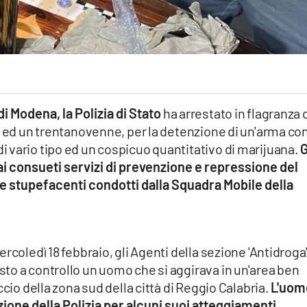
di Modena, la Polizia di Stato
ha arrestato in flagranza 
e ed un trentanovenne, per la detenzione di un'arma co
 vario tipo ed un cospicuo quantitativo di marijuana.
G
 ai consueti servizi di prevenzione e repressione del
 stupefacenti condotti dalla Squadra Mobile della
rcoledì 18 febbraio, gli Agenti della sezione 'Antidroga
to a controllo un uomo che si aggirava in un'area ben
ccio della zona sud della città di Reggio Calabria.
L'uom
zione della Polizia per alcuni suoi atteggiamenti