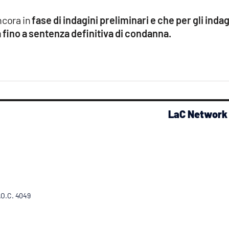
ncora in
fase di indagini preliminari e che per gli indag
a fino a sentenza definitiva di condanna.
LaC Network
R.O.C. 4049