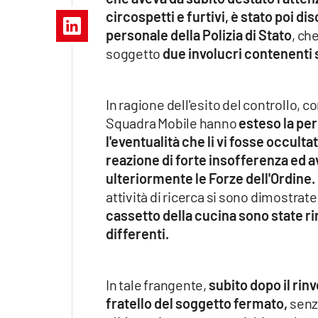
Apple
circospetti e furtivi, è stato poi d
personale della Polizia di Stato
, ch
soggetto
due involucri contenenti 
Vai
In ragione dell'esito del controllo, c
Squadra Mobile hanno
esteso la per
l'eventualità che li vi fosse occult
reazione di forte insofferenza ed a
ulteriormente le Forze dell'Ordine.
attività di ricerca si sono dimostr
cassetto della cucina sono state ri
differenti.
In tale frangente,
subito dopo il rin
fratello del soggetto fermato,
senz