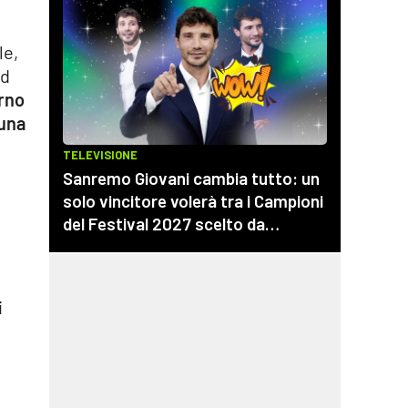
le,
ad
erno
 una
i