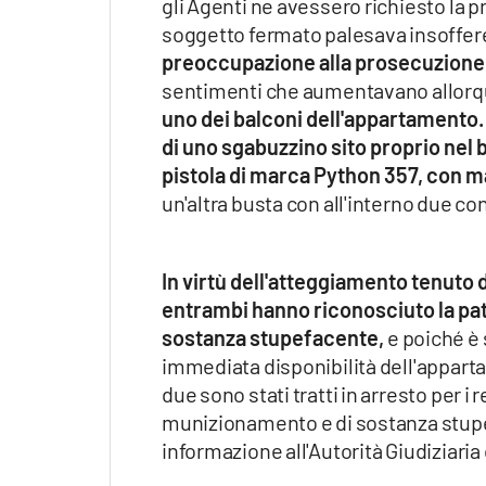
gli Agenti ne avessero richiesto la p
soggetto fermato palesava insoffer
preoccupazione alla prosecuzione de
sentimenti che aumentavano allorqua
uno dei balconi dell'appartamento. In
di uno sgabuzzino sito proprio nel 
pistola di marca Python 357, con m
un'altra busta con all'interno due c
In virtù dell'atteggiamento tenuto d
entrambi hanno riconosciuto la pat
sostanza stupefacente,
e poiché è
immediata disponibilità dell'appart
due sono stati tratti in arresto per i
munizionamento e di sostanza stupe
informazione all'Autorità Giudiziar