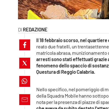
laconair.it
lacitymag.it
REDAZIONE
ilreggino.it
Il 18 febbraio scorso, nel quartiere 
cosenzachannel.it
reato due fratelli, un trentasettenn
matricola abrasa, munizionamento di
ilvibonese.it
arresti sono stati effettuati grazie
catanzarochannel.it
fenomeno dello spaccio di sostanze
Questura di Reggio Calabria.
lacapitalenews.it
Nello specifico, nel pomeriggio di me
App
della Squadra Mobile hanno sottopos
Android
nota per la presenza di piazze di spa
che aveva da subito destato l'atten