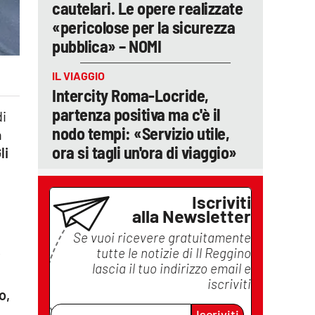
cautelari. Le opere realizzate
«pericolose per la sicurezza
pubblica» – NOMI
IL VIAGGIO
Intercity Roma-Locride,
partenza positiva ma c'è il
di
nodo tempi: «Servizio utile,
n
ora si tagli un'ora di viaggio»
li
Iscriviti
alla Newsletter
Se vuoi ricevere gratuitamente
tutte le notizie di
Il Reggino
'
lascia il tuo indirizzo email e
iscriviti
o,
Iscriviti