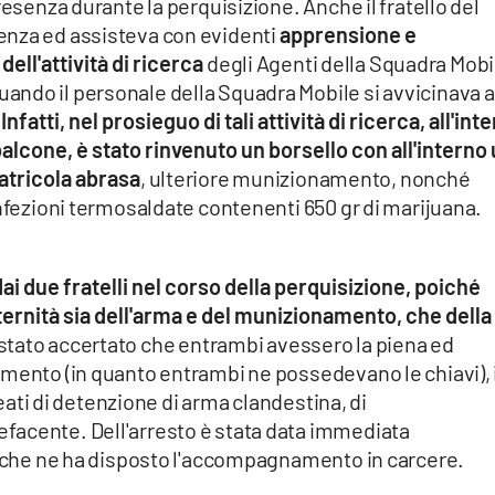
resenza durante la perquisizione. Anche il fratello del
enza ed assisteva con evidenti
apprensione e
ll'attività di ricerca
degli Agenti della Squadra Mobi
ndo il personale della Squadra Mobile si avvicinava 
fatti, nel prosieguo di tali attività di ricerca, all'int
balcone, è stato rinvenuto un borsello con all'interno
atricola abrasa
, ulteriore munizionamento, nonché
onfezioni termosaldate contenenti 650 gr di marijuana.
ai due fratelli nel corso della perquisizione, poiché
ernità sia dell'arma e del munizionamento, che della
 stato accertato che entrambi avessero la piena ed
amento (in quanto entrambi ne possedevano le chiavi), 
 reati di detenzione di arma clandestina, di
facente. Dell'arresto è stata data immediata
ia che ne ha disposto l'accompagnamento in carcere.