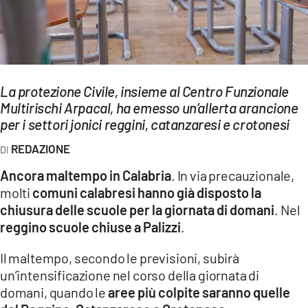
EVENTI
SPORT
Streaming
La protezione Civile, insieme al Centro Funzionale
Multirischi Arpacal, ha emesso un’allerta arancione
LAC TV
per i settori jonici reggini, catanzaresi e crotonesi
LAC NETWORK
REDAZIONE
LAC ONAIR
Ancora maltempo in Calabria
. In via precauzionale,
molti
comuni calabresi hanno già disposto la
chiusura delle scuole per la giornata di domani
. Nel
LaC
Network
reggino scuole chiuse a Palizzi
.
LACPLAY.IT
Il maltempo, secondo le previsioni, subirà
LACTV.IT
un’intensificazione nel corso della giornata di
domani, quando le
aree più colpite saranno quelle
LACONAIR.IT