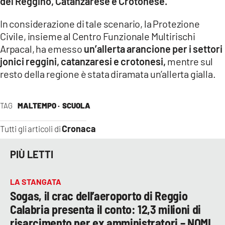
del Reggino, Catanzarese e Crotonese.
LACITYMAG.IT
In considerazione di tale scenario, la Protezione
Civile, insieme al Centro Funzionale Multirischi
ILREGGINO.IT
Arpacal, ha emesso
un’allerta arancione per i settori
jonici reggini, catanzaresi e crotonesi,
mentre sul
COSENZACHANNEL.IT
resto della regione è stata diramata un’allerta gialla.
ILVIBONESE.IT
CATANZAROCHANNEL.IT
TAG
MALTEMPO ·
SCUOLA
LACAPITALENEWS.IT
Cronaca
Tutti gli articoli di
PIÙ LETTI
App
ANDROID
LA STANGATA
Sogas, il crac dell’aeroporto di Reggio
APPLE
Calabria presenta il conto: 12,3 milioni di
risarcimento per ex amministratori – NOMI