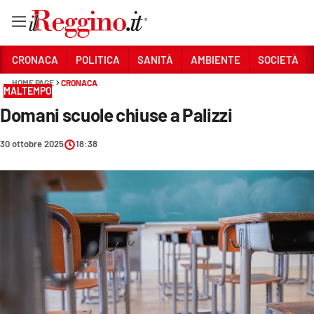
Vai
CRONACA
POLITICA
SANITÀ
AMBIENTE
SOCIETÀ
HOME PAGE
CRONACA
MALTEMPO
Sezioni
Domani scuole chiuse a Palizzi
CRONACA
30 ottobre 2025
18:38
POLITICA
SANITÀ
AMBIENTE
SOCIETÀ
CULTURA
ECONOMIA E LAVORO