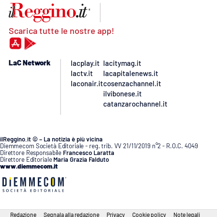
Scarica tutte le nostre app!
LaC Network
lacplay.it
lacitymag.it
lactv.it
lacapitalenews.it
laconair.it
cosenzachannel.it
ilvibonese.it
catanzarochannel.it
ilReggino.it © – La notizia è più vicina
Diemmecom Società Editoriale - reg. trib. VV 21/11/2019 n°2 - R.O.C. 4049
Direttore Responsabile
Francesco Laratta
Direttore Editoriale
Maria Grazia Falduto
www.diemmecom.it
Redazione
Segnala alla redazione
Privacy
Cookie policy
Note legali