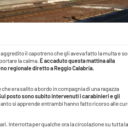
a aggredito il capotreno che gli aveva fatto la multa e s
iportare la calma.
È accaduto questa mattina alla
eno regionale diretto a Reggio Calabria.
 che era salito a bordo in compagnia di una ragazza
 Sul posto sono subito intervenuti i carabinieri e gli
uanto si apprende entrambi hanno fatto ricorso alle cu
ri. Interrotta per qualche ora la circolazione su tutta l