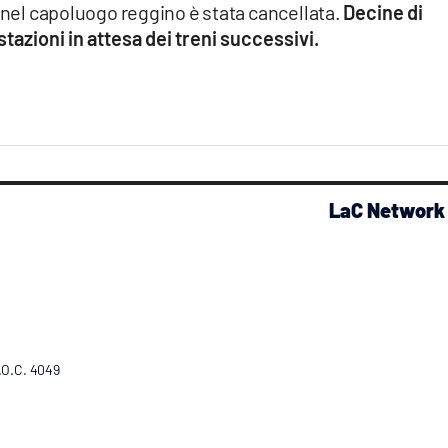
a nel capoluogo reggino è stata cancellata.
Decine di
azioni in attesa dei treni successivi.
LaC Network
R.O.C. 4049