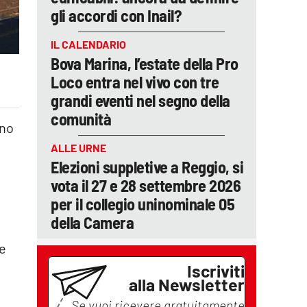
gli accordi con Inail?
IL CALENDARIO
Bova Marina, l’estate della Pro
Loco entra nel vivo con tre
grandi eventi nel segno della
comunità
ono
ALLE URNE
Elezioni suppletive a Reggio, si
vota il 27 e 28 settembre 2026
per il collegio uninominale 05
della Camera
re
Iscriviti
alla Newsletter
a
Se vuoi ricevere gratuitamente