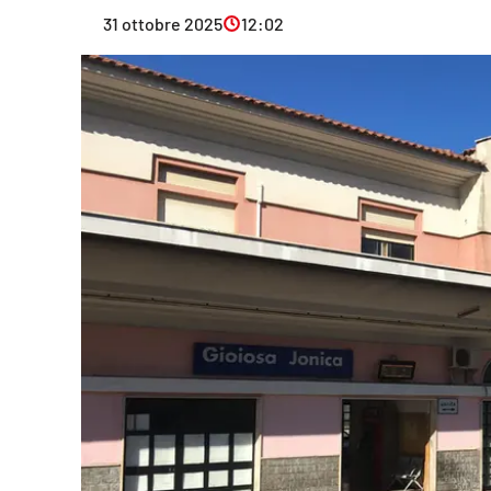
Eventi
31 ottobre 2025
12:02
Sport
Streaming
LaC TV
Lac Network
LaC OnAir
LaC
Network
lacplay.it
lactv.it