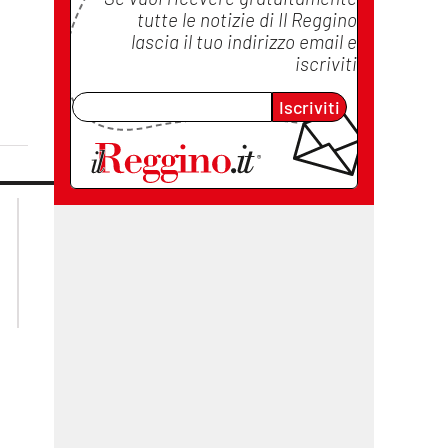
tutte le notizie di
Il Reggino
lascia il tuo indirizzo email e
iscriviti
Iscriviti
lacplay.it
lacitymag.it
lactv.it
lacapitalenews.it
laconair.it
cosenzachannel.it
ilvibonese.it
catanzarochannel.it