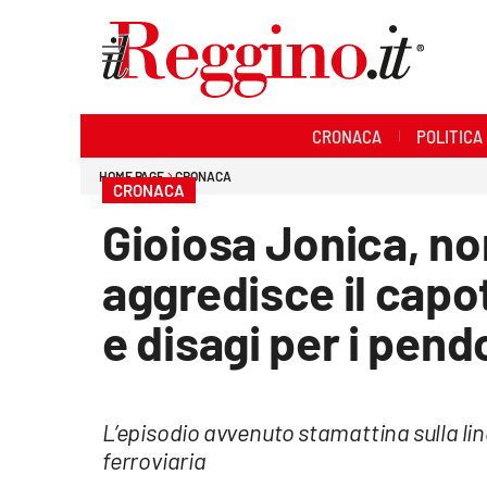
Sezioni
CRONACA
POLITICA
Cronaca
HOME PAGE
CRONACA
CRONACA
Politica
Gioiosa Jonica, non
Sanità
aggredisce il capo
Ambiente
e disagi per i pend
Società
Cultura
L’episodio avvenuto stamattina sulla line
ferroviaria
Economia e lavoro