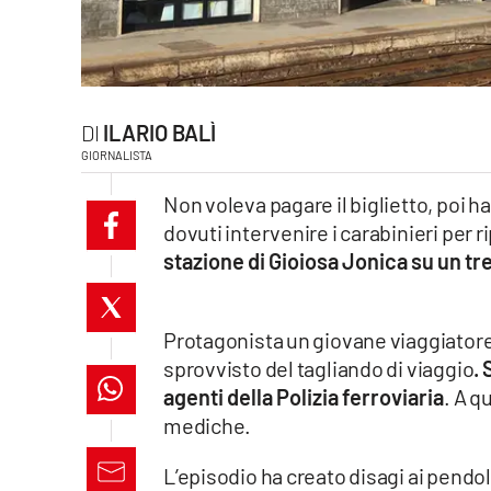
laconair.it
lacitymag.it
ILARIO BALÌ
ilreggino.it
GIORNALISTA
cosenzachannel.it
Non voleva pagare il biglietto, poi h
dovuti intervenire i carabinieri per r
ilvibonese.it
stazione di Gioiosa Jonica su un tr
catanzarochannel.it
Protagonista un giovane viaggiatore
lacapitalenews.it
sprovvisto del tagliando di viaggio
.
agenti della Polizia ferroviaria
. A q
App
mediche.
Android
L’episodio ha creato disagi ai pendola