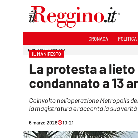
Sezioni
CRONACA
POLITICA
Cronaca
HOME PAGE
CRONACA
IL MANIFESTO
Politica
La protesta a lieto
Sanità
condannato a 13 an
Ambiente
Coinvolto nell’operazione Metropolis de
Società
la magistratura e racconta la sua verità
Cultura
6 marzo 2026
10:21
Economia e lavoro