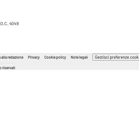
R.O.C. 4049
Gestisci preferenze cook
 alla redazione
Privacy
Cookie policy
Note legali
 riservati