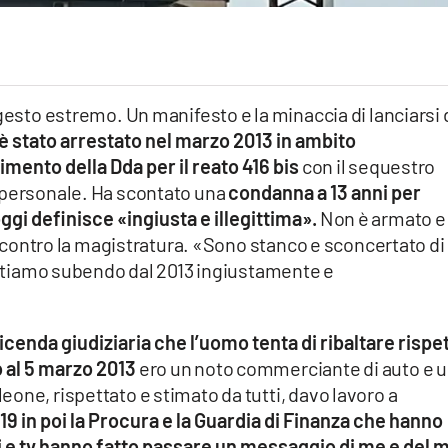
 gesto estremo. Un manifesto e la minaccia di lanciarsi 
è stato arrestato nel marzo 2013 in ambito
mento della Dda per il reato 416 bis
con il sequestro
 personale. Ha scontato una
condanna a 13 anni per
gi definisce «ingiusta e illegittima».
Non è armato e
ia contro la magistratura. «Sono stanco e sconcertato di
a stiamo subendo dal 2013 ingiustamente e
enda giudiziaria che l’uomo tenta di ribaltare rispe
no al 5 marzo 2013
ero un noto commerciante di auto e 
one, rispettato e stimato da tutti, davo lavoro a
9 in poi la Procura e la Guardia di Finanza che hanno
li e tv hanno fatto passare un messaggio di me e del 