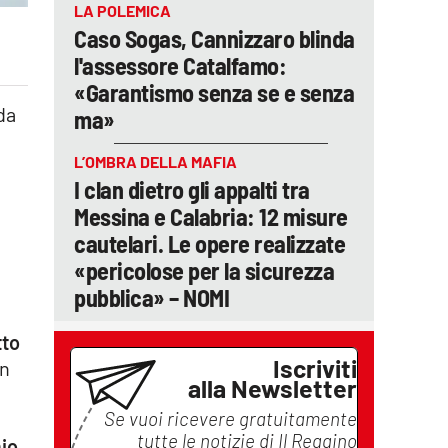
LA POLEMICA
Caso Sogas, Cannizzaro blinda
l'assessore Catalfamo:
«Garantismo senza se e senza
da
ma»
L’OMBRA DELLA MAFIA
I clan dietro gli appalti tra
Messina e Calabria: 12 misure
cautelari. Le opere realizzate
«pericolose per la sicurezza
pubblica» – NOMI
tto
Iscriviti
un
alla Newsletter
Se vuoi ricevere gratuitamente
tutte le notizie di
Il Reggino
mio