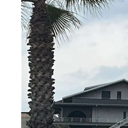
Eventi
Sport
Streaming
LaC TV
Lac Network
LaC OnAir
LaC
Network
lacplay.it
lactv.it