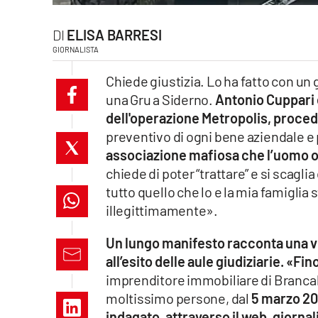
laconair.it
ELISA BARRESI
GIORNALISTA
lacitymag.it
Chiede giustizia. Lo ha fatto con un
ilreggino.it
una Gru a Siderno.
Antonio Cuppari 
dell'operazione Metropolis, procedi
cosenzachannel.it
preventivo di ogni bene aziendale e
associazione mafiosa che l’uomo og
ilvibonese.it
chiede di poter “trattare” e si scagl
catanzarochannel.it
tutto quello che lo e la mia famigli
illegittimamente».
lacapitalenews.it
Un lungo manifesto racconta una vic
all’esito delle aule giudiziarie. «Fi
App
imprenditore immobiliare di Brancale
Android
moltissimo persone, dal
5 marzo 201
indagato, attraverso il web, giorna