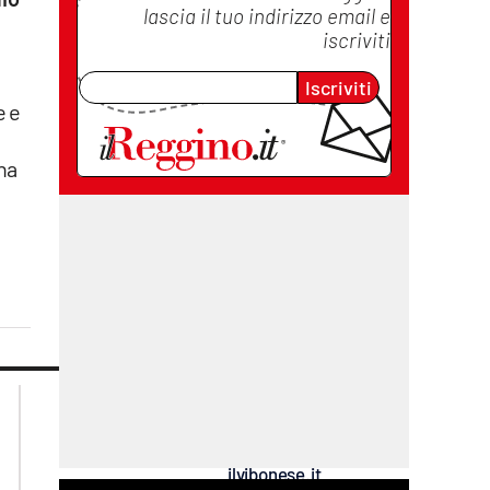
lascia il tuo indirizzo email e
iscriviti
Iscriviti
e e
na
lacplay.it
lacitymag.it
lactv.it
lacapitalenews.it
laconair.it
cosenzachannel.it
ilvibonese.it