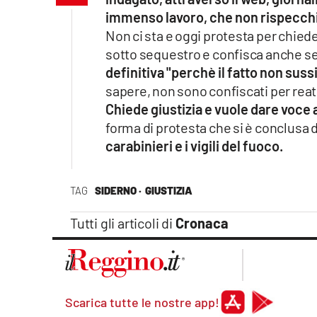
Apple
immenso lavoro, che non rispecchia
Non ci sta e oggi protesta per chiede
sotto sequestro e confisca anche se d
definitiva "perchè il fatto non suss
Vai
sapere, non sono confiscati per reati
Chiede giustizia e vuole dare voce a
forma di protesta che si è conclusa 
carabinieri e i vigili del fuoco.
TAG
SIDERNO ·
GIUSTIZIA
Tutti gli articoli di
Cronaca
Scarica tutte le nostre app!