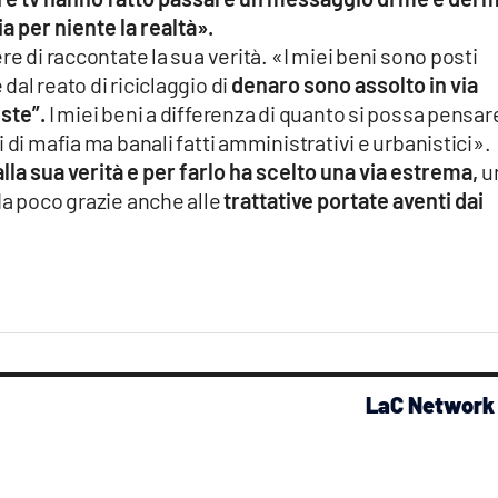
 per niente la realtà».
re di raccontate la sua verità. «I miei beni sono posti
al reato di riciclaggio di
denaro sono assolto in via
iste”.
I miei beni a differenza di quanto si possa pensar
 di mafia ma banali fatti amministrativi e urbanistici».
lla sua verità e per farlo ha scelto una via estrema,
u
da poco grazie anche alle
trattative portate aventi dai
LaC Network