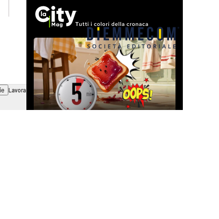
catanzarochannel.it
ie
Lavora con noi