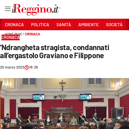
Vai
CRONACA
POLITICA
SANITÀ
AMBIENTE
SOCIETÀ
HOME PAGE
CRONACA
CRONACA
Sezioni
‘Ndrangheta stragista, condannati
CRONACA
all’ergastolo Graviano e Filippone
POLITICA
25 marzo 2023
18:26
SANITÀ
AMBIENTE
SOCIETÀ
CULTURA
ECONOMIA E LAVORO