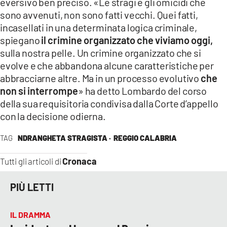
eversivo ben preciso.
«Le stragi e gli omicidi che
sono avvenuti, non sono fatti vecchi. Quei fatti,
incasellati in una determinata logica criminale,
spiegano
il crimine organizzato che viviamo oggi,
sulla nostra pelle. Un crimine organizzato che si
evolve e che abbandona alcune caratteristiche per
abbracciarne altre.
Ma in un processo evolutivo
che
non si interrompe
» ha detto Lombardo del corso
della sua requisitoria condivisa dalla Corte d’appello
con la decisione odierna.
TAG
NDRANGHETA STRAGISTA ·
REGGIO CALABRIA
Cronaca
Tutti gli articoli di
PIÙ LETTI
IL DRAMMA