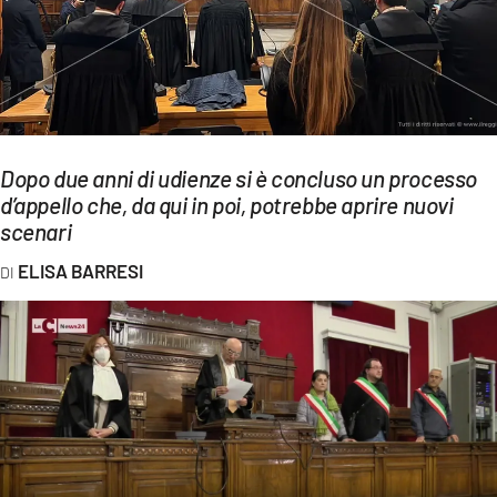
EVENTI
SPORT
Streaming
Dopo due anni di udienze si è concluso un processo
LAC TV
d’appello che, da qui in poi, potrebbe aprire nuovi
LAC NETWORK
scenari
ELISA BARRESI
LAC ONAIR
LaC
Network
LACPLAY.IT
LACTV.IT
LACONAIR.IT