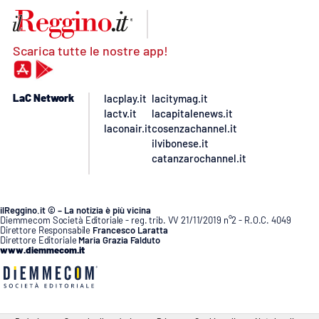
Scarica tutte le nostre app!
LaC Network
lacplay.it
lacitymag.it
lactv.it
lacapitalenews.it
laconair.it
cosenzachannel.it
ilvibonese.it
catanzarochannel.it
ilReggino.it © – La notizia è più vicina
Diemmecom Società Editoriale - reg. trib. VV 21/11/2019 n°2 - R.O.C. 4049
Direttore Responsabile
Francesco Laratta
Direttore Editoriale
Maria Grazia Falduto
www.diemmecom.it