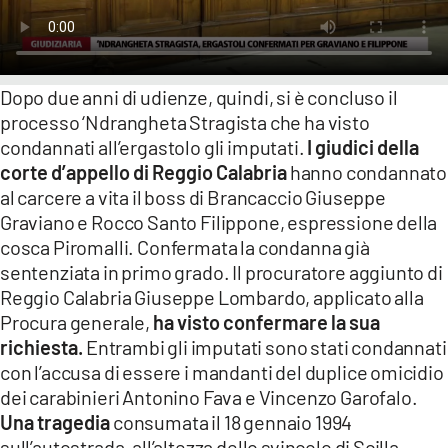
LACITYMAG.IT
ILREGGINO.IT
Dopo due anni di udienze, quindi, si è concluso il
processo ‘Ndrangheta Stragista che ha visto
COSENZACHANNEL.IT
condannati all’ergastolo gli imputati.
I giudici della
ILVIBONESE.IT
corte d’appello di Reggio Calabria
hanno condannato
al carcere a vita il boss di Brancaccio Giuseppe
CATANZAROCHANNEL.IT
Graviano e Rocco Santo Filippone, espressione della
cosca Piromalli.
Confermata la condanna già
LACAPITALENEWS.IT
sentenziata in primo grado. Il procuratore aggiunto di
Reggio Calabria Giuseppe Lombardo, applicato alla
App
Procura generale,
ha visto confermare la sua
ANDROID
richiesta.
Entrambi gli imputati sono stati condannati
con l’accusa di essere i mandanti del duplice omicidio
APPLE
dei carabinieri Antonino Fava e Vincenzo Garofalo.
Una tragedia
consumata il 18 gennaio 1994
sull’autostrada, all’altezza dello svincolo di Scilla.