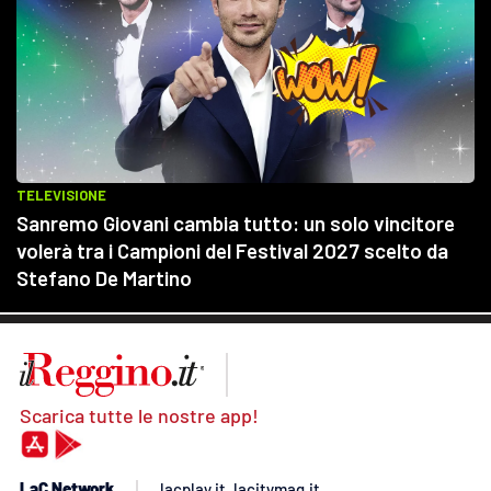
Scarica tutte le nostre app!
LaC Network
lacplay.it
lacitymag.it