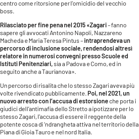
centro come ritorsione per l’omicidio del vecchio
boss.
Rilasciato per fine pena nel 2015 «Zagari
– fanno
sapere gli avvocati Antonino Napoli, Nazzareno
Macheda e Maria Teresa Pintus –
intraprendeva un
percorso di inclusione sociale, rendendosi altresì
relatore in numerosi convegni presso Scuole ed
Istituti Penitenziari,
sia a Padova e Como, ed in
seguito anche a Taurianova».
Un percorso di risalita che lo stesso Zagari aveva più
volte rivendicato pubblicamente.
Poi, nel 2021, un
nuovo arresto con l’accusa di estorsione
che porta i
giudici dell’antimafia dello Stretto a ipotizzare per lo
stesso Zagari, l’accusa di essere il reggente della
potente cosca di ‘ndrangheta attiva nel territorio della
Piana di Gioia Tauro e nel nord Italia.