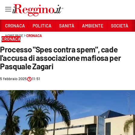
Vai
CRONACA
POLITICA
SANITÀ
AMBIENTE
SOCIETÀ
HOME PAGE
CRONACA
CRONACA
Sezioni
Processo "Spes contra spem", cade
CRONACA
l'accusa di associazione mafiosa per
POLITICA
Pasquale Zagari
SANITÀ
5 febbraio 2025
11:51
AMBIENTE
SOCIETÀ
CULTURA
ECONOMIA E LAVORO