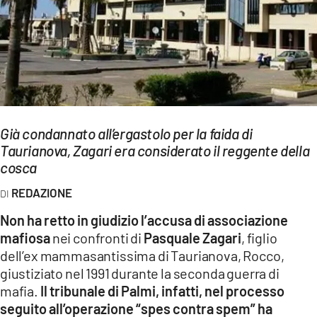
EVENTI
SPORT
Streaming
LAC TV
Già condannato all’ergastolo per la faida di
LAC NETWORK
Taurianova, Zagari era considerato il reggente della
cosca
LAC ONAIR
REDAZIONE
LaC
Non ha retto in giudizio l’accusa di associazione
Network
mafiosa
nei confronti di
Pasquale Zagari
, figlio
LACPLAY.IT
dell’ex mammasantissima di Taurianova, Rocco,
giustiziato nel 1991 durante la seconda guerra di
LACTV.IT
mafia.
Il tribunale di Palmi, infatti, nel processo
seguito all’operazione “spes contra spem” ha
LACONAIR.IT