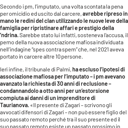
Secondo i pm, l’imputato, una volta scontata la pena
per omicidio ed uscito dal carcere,
avrebbe ripreso in
mano le redini del clan utilizzando le nuove leve della
famiglia per ripristinare affari e prestigio della
‘ndrina.
Sarebbe stato lui infatti, sosteneva l’accusa, il
perno della nuova associazione mafiosa individuata
nell’indagine “spes contra spem” che, nel 2021 aveva
portato in carcere altre 10 persone.
Ieri infine, il tribunale di Palmi,
ha escluso l’ipotesi di
associazione mafiosa per l’imputato – i pm avevano
avanzato la richiesta di 30 anni di reclusione –
condannandolo a otto anni per un’estorsione
compiuta ai danni di un imprenditore di
Taurianova.
«Il presente di Zagari – scrivono gli
avvocati difensori di Zagari – non può essere figlio del
suo passato remoto perché tra il suo presente ed il
suo passato remoto esiste un passato prossimo in