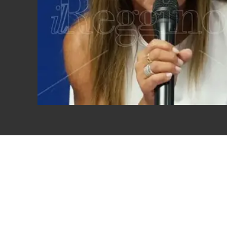
Eventi
Sport
Streaming
LaC TV
Lac Network
LaC OnAir
LaC
Network
lacplay.it
lactv.it