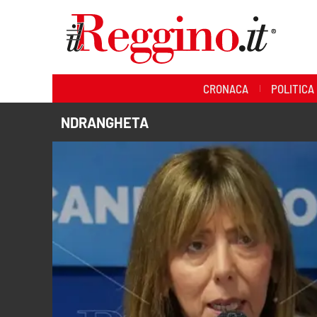
Sezioni
CRONACA
POLITICA
Cronaca
NDRANGHETA
Politica
Sanità
Ambiente
Società
Cultura
Economia e lavoro