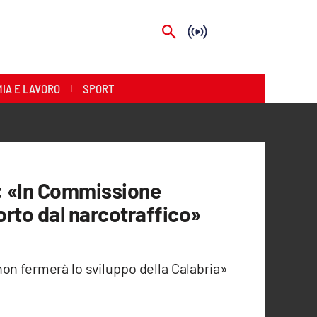
IA E LAVORO
SPORT
): «In Commissione
orto dal narcotraffico»
on fermerà lo sviluppo della Calabria»