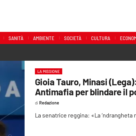
SANITÀ
AMBIENTE
SOCIETÀ
CULTURA
ECONOM
LA MISSIONE
Gioia Tauro, Minasi (Lega
Antimafia per blindare il p
Redazione
La senatrice reggina: «La ‘ndrangheta n