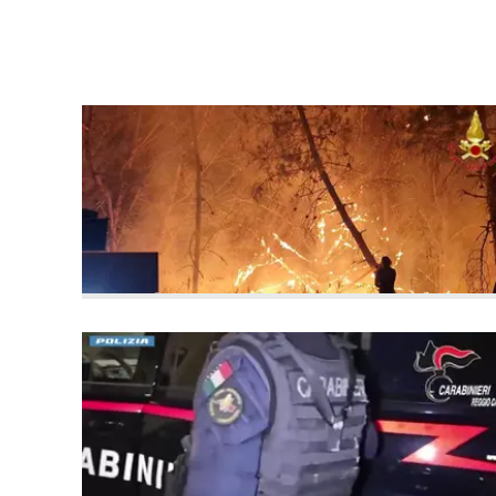
laconair.it
lacitymag.it
ilreggino.it
cosenzachannel.it
ilvibonese.it
catanzarochannel.it
lacapitalenews.it
App
Android